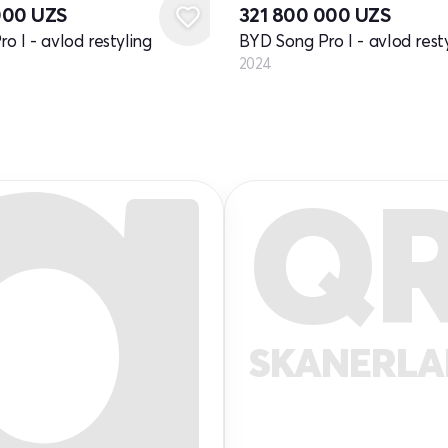
000
UZS
321 800 000
UZS
o I - avlod restyling
BYD Song Pro I - avlod rest
2024
Q
SKANERL