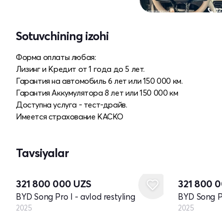
Sotuvchining izohi
Форма оплаты любая:
Лизинг и Кредит от 1 года до 5 лет.
Гарантия на автомобиль 6 лет или 150 000 км.
Гарантия Аккумулятора 8 лет или 150 000 км
Доступна услуга - тест-драйв.
Имеется страхование КАСКО
Tavsiyalar
Yangi
Yangi
321 800 000
UZS
321 800 
BYD Song Pro I - avlod restyling
BYD Song Pr
2025
2025
Yangi
Yangi