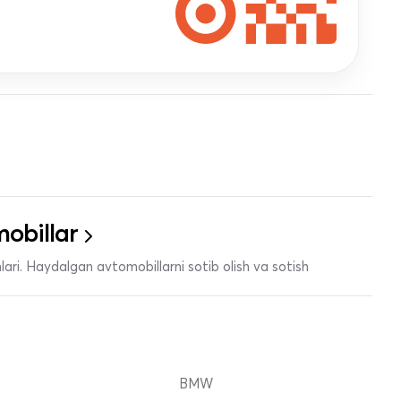
obillar
ari. Haydalgan avtomobillarni sotib olish va sotish
BMW