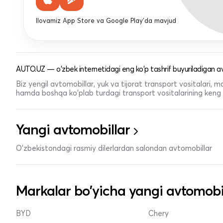
Ilovamiz App Store va Google Play'da mavjud
AUTO.UZ — o'zbek internetidagi eng ko'p tashrif buyuriladigan av
Biz yengil avtomobillar, yuk va tijorat transport vositalari,
hamda boshqa ko'plab turdagi transport vositalarining keng t
Yangi avtomobillar
O'zbekistondagi rasmiy dilerlardan salondan avtomobillar
Markalar bo'yicha yangi avtomobi
BYD
Chery