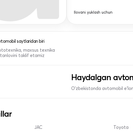
Ilovani yuklash uchun
tomobil saytlaridan biri
 mototexnika, maxsus texnika
anlovini taklif etamiz
Haydalgan avtom
O'zbekistonda avtomobil e’lonl
llar
JAC
Toyota