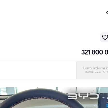
Q
321 800 
Kontaktlarni k
04:00 dan 15: