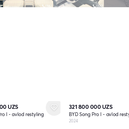
Yangi
000
UZS
321 800 000
UZS
o I - avlod restyling
BYD Song Pro I - avlod rest
2024
Yangi