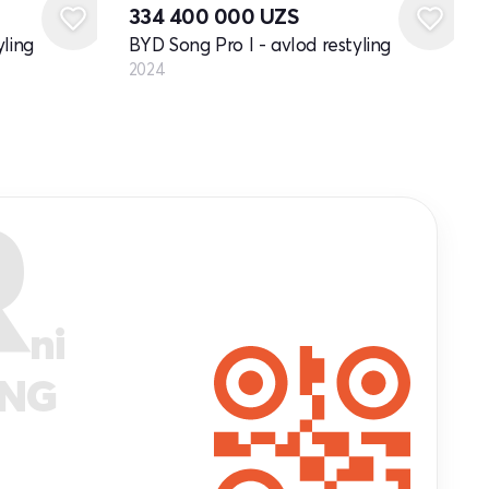
334 400 000
UZS
yling
BYD Song Pro I - avlod restyling
2024
R
ni
ANG