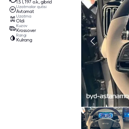
1.5 l, 197 o.k., gibrid
Uzatmalar qutisi
Avtomat
Uzatma
Oldi
Kuzov
Krossover
Rangi
Kulrang