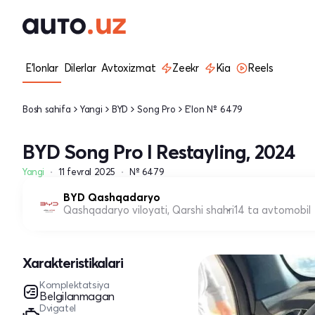
E'lonlar
Dilerlar
Avtoxizmat
Zeekr
Kia
Reels
Bosh sahifa
Yangi
BYD
Song Pro
E'lon № 6479
BYD Song Pro I Restayling, 2024
Yangi
11 fevral 2025
№ 6479
BYD Qashqadaryo
Qashqadaryo viloyati, Qarshi shahri
14 ta avtomobil
Xarakteristikalari
Komplektatsiya
Belgilanmagan
Dvigatel