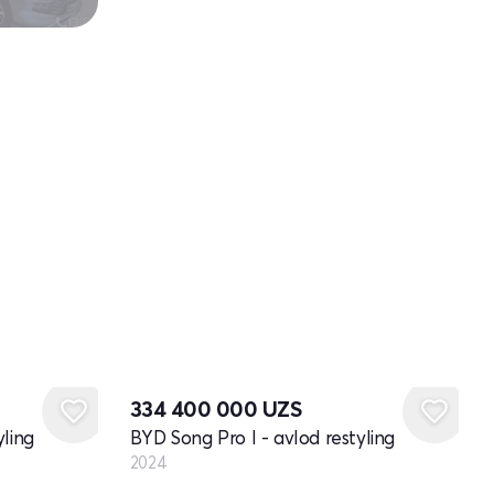
Yangi
334 400 000
UZS
yling
BYD Song Pro I - avlod restyling
2024