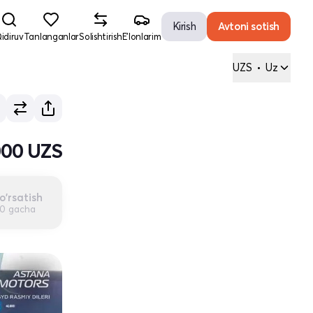
Kirish
Avtoni sotish
idiruv
Tanlanganlar
Solishtirish
E'lonlarim
UZS
•
Uz
000 UZS
o'rsatish
00 gacha