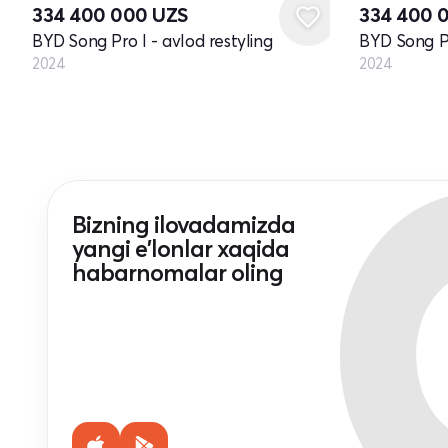
334 400 000
UZS
334 400 
BYD Song Pro I - avlod restyling
BYD Song Pr
2024
2024
Bizning ilovadamizda
yangi e'lonlar xaqida
habarnomalar oling