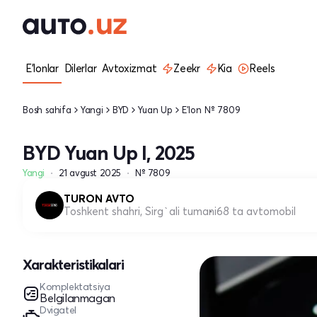
E'lonlar
Dilerlar
Avtoxizmat
Zeekr
Kia
Reels
Bosh sahifa
Yangi
BYD
Yuan Up
E'lon № 7809
BYD Yuan Up I, 2025
Yangi
21 avgust 2025
№ 7809
TURON AVTO
Toshkent shahri, Sirg`ali tumani
68 ta avtomobil
Xarakteristikalari
Komplektatsiya
Belgilanmagan
Dvigatel