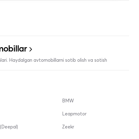
obillar
ari. Haydalgan avtomobillarni sotib olish va sotish
BMW
Leapmotor
(Deepal)
Zeekr