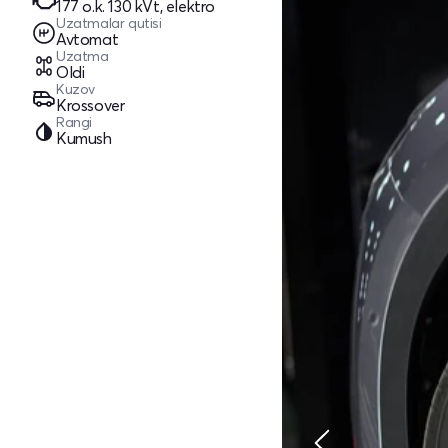
177 o.k. 130 kVt, elektro
Uzatmalar qutisi
Avtomat
Uzatma
Oldi
Kuzov
Krossover
Rangi
Kumush