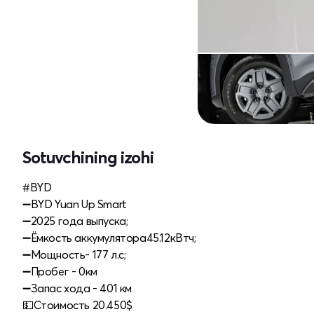
Sotuvchining izohi
#BYD
➖BYD Yuan Up Smart
➖2025 года выпуска;
➖Ёмкость аккумулятора45.12кВтч;
➖Мощность- 177 л.с;
➖Пробег - 0км
➖Запас хода - 401 км
💵Cтоимость 20.450$