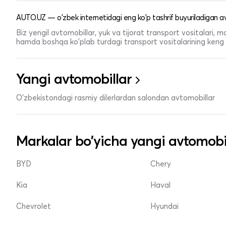
AUTO.UZ — o'zbek internetidagi eng ko'p tashrif buyuriladigan av
Biz yengil avtomobillar, yuk va tijorat transport vositalari,
hamda boshqa ko'plab turdagi transport vositalarining keng t
Yangi avtomobillar
O'zbekistondagi rasmiy dilerlardan salondan avtomobillar
Markalar bo'yicha yangi avtomobi
BYD
Chery
Kia
Haval
Chevrolet
Hyundai