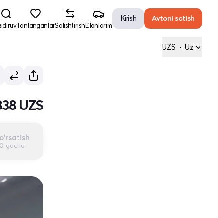
Kirish
Avtoni sotish
idiruv
Tanlanganlar
Solishtirish
E'lonlarim
UZS
•
Uz
838 UZS
o'rsatish
00 gacha