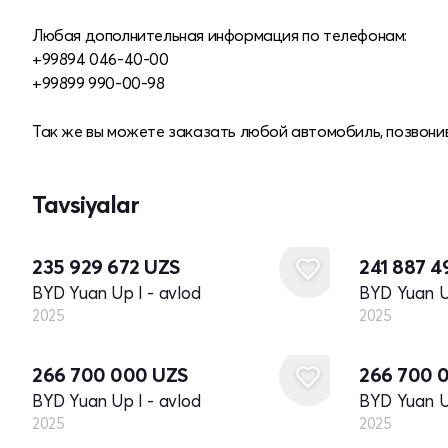
Любая дополнительная информация по телефонам:
+99894 046-40-00
+99899 990-00-98
Так же вы можете заказать любой автомобиль, позвонив
Tavsiyalar
Yangi
Yangi
235 929 672
UZS
241 887 
BYD Yuan Up I - avlod
BYD Yuan Up
2025
2025
Yangi
Yangi
266 700 000
UZS
266 700 
BYD Yuan Up I - avlod
BYD Yuan Up
2025
2025
Yangi
Yangi