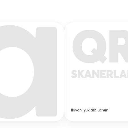
Q
SKANERL
Ilovani yuklash uchun