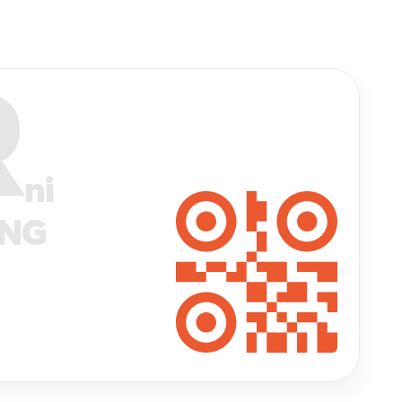
R
ni
ANG