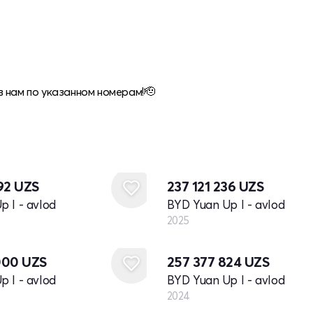
 нам по указанном номерам!🫡
Yangi
492
UZS
237 121 236
UZS
 I - avlod
BYD Yuan Up I - avlod
2025
Yangi
000
UZS
257 377 824
UZS
 I - avlod
BYD Yuan Up I - avlod
2024
Yangi