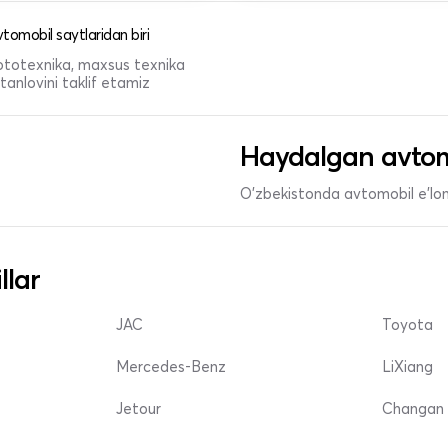
tomobil saytlaridan biri
 mototexnika, maxsus texnika
anlovini taklif etamiz
Haydalgan avtom
O'zbekistonda avtomobil e’lonl
llar
JAC
Toyota
Mercedes-Benz
LiXiang
Jetour
Changan 