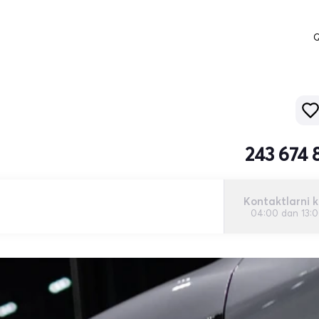
Q
243 674 
Kontaktlarni k
04:00 dan 13: