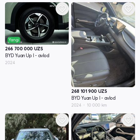
Yangi
266 700 000
UZS
BYD Yuan Up I - avlod
2024
268 101 900
UZS
BYD Yuan Up I - avlod
2024
10 000 km