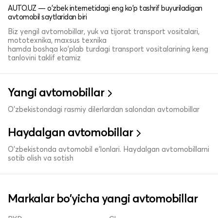
AUTO.UZ — o'zbek internetidagi eng ko'p tashrif buyuriladigan
avtomobil saytlaridan biri
Biz yengil avtomobillar, yuk va tijorat transport vositalari,
mototexnika, maxsus texnika
hamda boshqa ko'plab turdagi transport vositalarining keng
tanlovini taklif etamiz
Yangi avtomobillar
O'zbekistondagi rasmiy dilerlardan salondan avtomobillar
Haydalgan avtomobillar
O'zbekistonda avtomobil e’lonlari. Haydalgan avtomobillarni
sotib olish va sotish
Markalar bo'yicha yangi avtomobillar