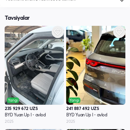
Tavsiyalar
Yangi
Yangi
235 929 672
UZS
241 887 492
UZS
BYD Yuan Up I - avlod
BYD Yuan Up I - avlod
2025
2025