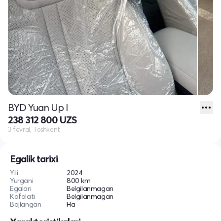
BYD Yuan Up I
238 312 800 UZS
3 fevral, Toshkent
Egalik tarixi
Yili
2024
Yurgani
800 km
Egalari
Belgilanmagan
Kafolati
Belgilanmagan
Bojlangan
Ha