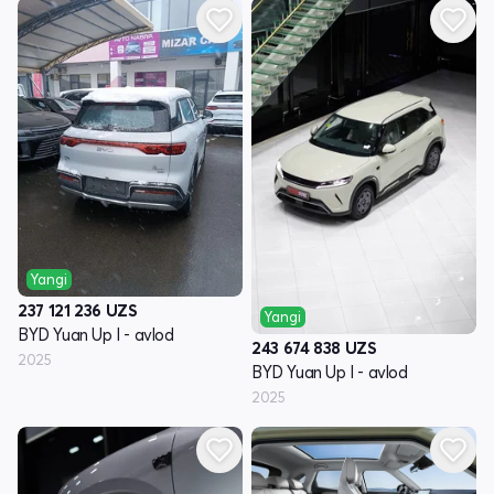
Yangi
237 121 236
UZS
Yangi
BYD Yuan Up I - avlod
243 674 838
UZS
2025
BYD Yuan Up I - avlod
2025