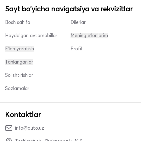
Sayt bo'yicha navigatsiya va rekvizitlar
Bosh sahifa
Dilerlar
Haydalgan avtomobillar
Mening e'lonlarim
E'lon yaratish
Profil
Tanlanganlar
Solishtirishlar
Sozlamalar
Kontaktlar
info@auto.uz