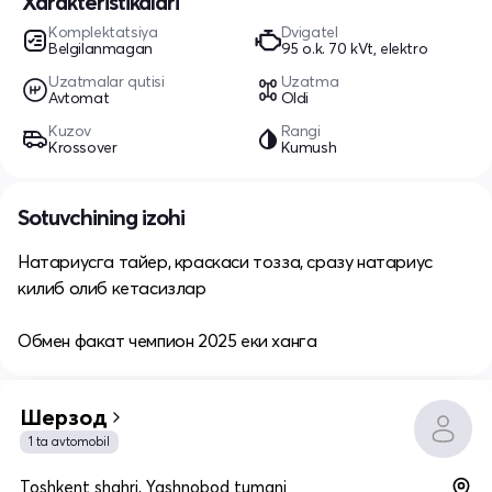
Xarakteristikalari
Komplektatsiya
Dvigatel
Belgilanmagan
95 o.k. 70 kVt, elektro
Uzatmalar qutisi
Uzatma
Avtomat
Oldi
Kuzov
Rangi
Krossover
Kumush
Sotuvchining izohi
Натариусга тайер, краскаси тозза, сразу натариус
килиб олиб кетасизлар
Обмен факат чемпион 2025 еки ханга
Шерзод
1 ta avtomobil
Toshkent shahri, Yashnobod tumani