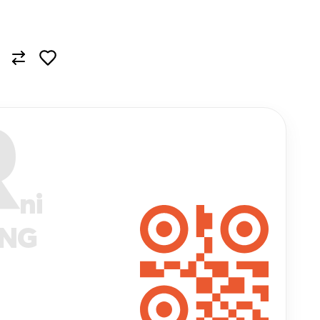
R
ni
ANG