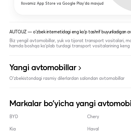
Ilovamiz App Store va Google Play'da mavjud
AUTO.UZ — o'zbek internetidagi eng ko'p tashrif buyuriladigan av
Biz yengil avtomobillar, yuk va tijorat transport vositalari,
hamda boshqa ko'plab turdagi transport vositalarining keng t
Yangi avtomobillar
O'zbekistondagi rasmiy dilerlardan salondan avtomobillar
Markalar bo'yicha yangi avtomobi
BYD
Chery
Kia
Haval