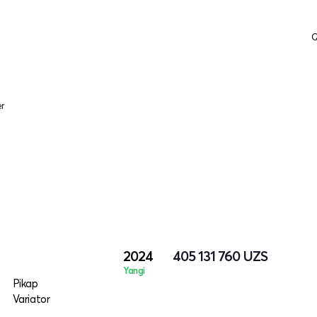
Q
er
2024
405 131 760
UZS
Yangi
Pikap
Variator