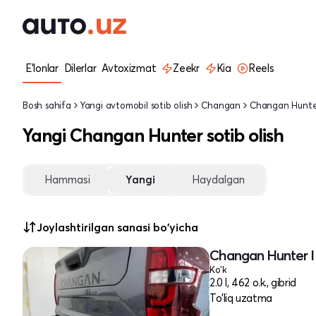
E'lonlar
Dilerlar
Avtoxizmat
Zeekr
Kia
Reels
Bosh sahifa
Yangi avtomobil sotib olish
Changan
Changan Hunt
Yangi Changan Hunter sotib olish
Hammasi
Yangi
Haydalgan
Joylashtirilgan sanasi bo'yicha
Changan Hunter I
Ko'k
2.0 l, 462 o.k., gibrid
To'liq uzatma