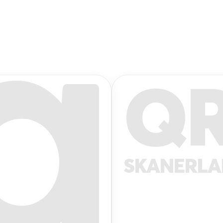
Q
SKANERL