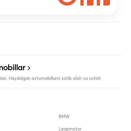
obillar
ari. Haydalgan avtomobillarni sotib olish va sotish
BMW
Leapmotor