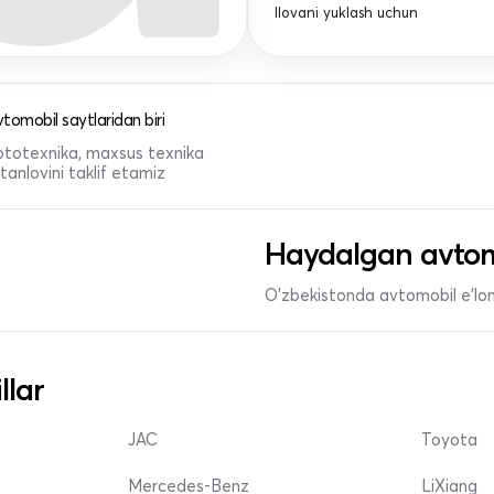
Ilovani yuklash uchun
tomobil saytlaridan biri
 mototexnika, maxsus texnika
anlovini taklif etamiz
Haydalgan avtom
O'zbekistonda avtomobil e’lonl
llar
JAC
Toyota
Mercedes-Benz
LiXiang