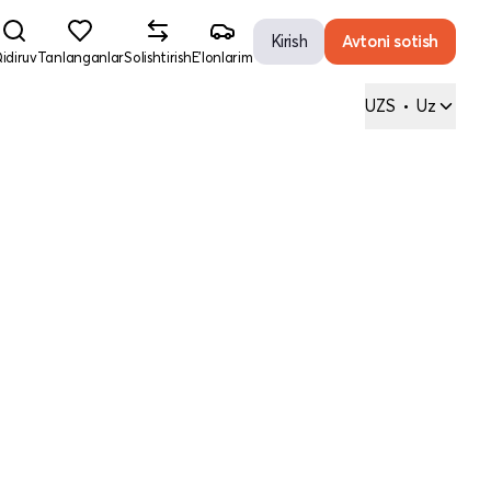
Kirish
Avtoni sotish
idiruv
Tanlanganlar
Solishtirish
E'lonlarim
UZS
•
Uz