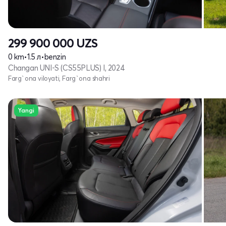
299 900 000
UZS
0 km
•
1.5 л
•
benzin
Changan UNI-S (CS55PLUS) I, 2024
Farg`ona viloyati, Farg`ona shahri
Yangi