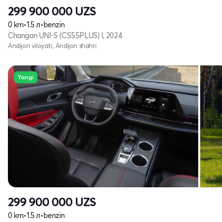
299 900 000
UZS
0 km
•
1.5 л
•
benzin
Changan UNI-S (CS55PLUS) I, 2024
Andijon viloyati, Andijon shahri
Yangi
299 900 000
UZS
0 km
•
1.5 л
•
benzin