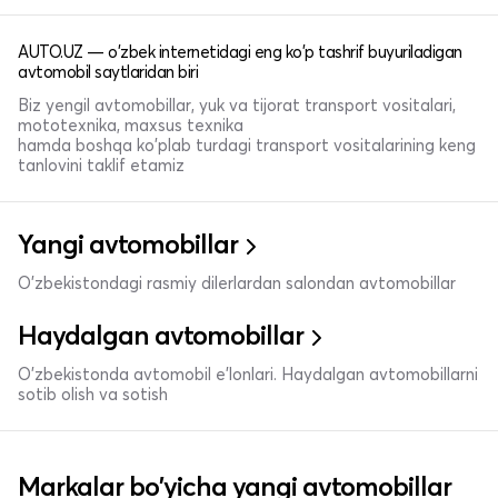
AUTO.UZ — o'zbek internetidagi eng ko'p tashrif buyuriladigan
avtomobil saytlaridan biri
Biz yengil avtomobillar, yuk va tijorat transport vositalari,
mototexnika, maxsus texnika
hamda boshqa ko'plab turdagi transport vositalarining keng
tanlovini taklif etamiz
Yangi avtomobillar
O'zbekistondagi rasmiy dilerlardan salondan avtomobillar
Haydalgan avtomobillar
O'zbekistonda avtomobil e’lonlari. Haydalgan avtomobillarni
sotib olish va sotish
Markalar bo'yicha yangi avtomobillar