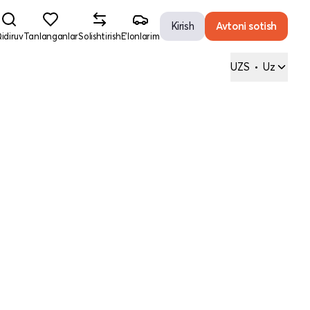
Kirish
Avtoni sotish
idiruv
Tanlanganlar
Solishtirish
E'lonlarim
UZS
•
Uz