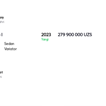
oiy
ahri
 I
2023
279 900 000
UZS
Yangi
Sedan
Variator
at
ni