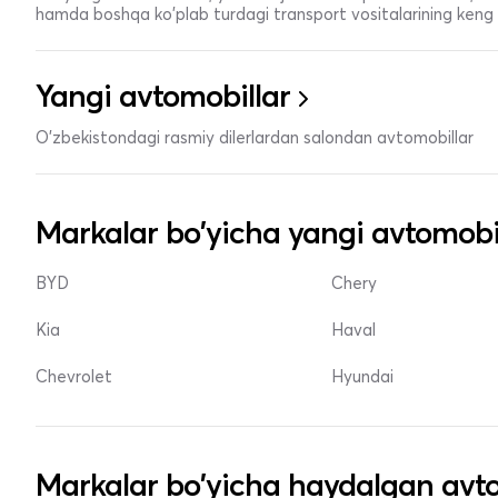
hamda boshqa ko'plab turdagi transport vositalarining keng t
Yangi avtomobillar
O'zbekistondagi rasmiy dilerlardan salondan avtomobillar
Markalar bo'yicha yangi avtomobi
BYD
Chery
Kia
Haval
Chevrolet
Hyundai
Markalar bo'yicha haydalgan avto