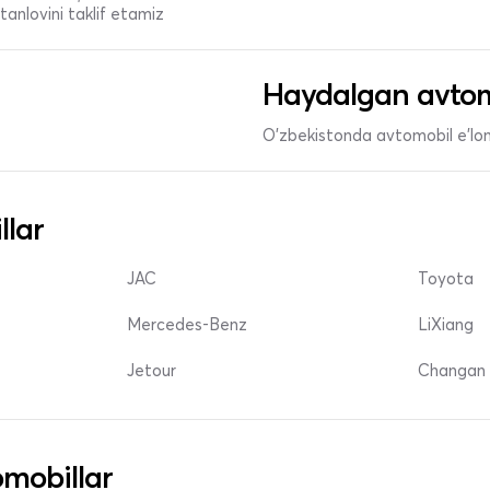
anlovini taklif etamiz
Haydalgan avtom
O'zbekistonda avtomobil e’lonl
llar
JAC
Toyota
Mercedes-Benz
LiXiang
Jetour
Changan 
mobillar