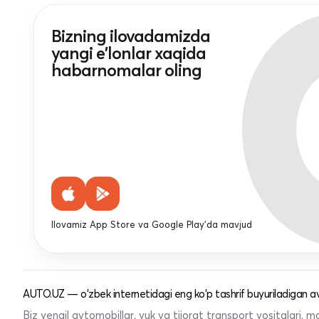
Bizning ilovadamizda
yangi e'lonlar xaqida
habarnomalar oling
Ilovamiz App Store va Google Play'da mavjud
AUTO.UZ — o'zbek internetidagi eng ko'p tashrif buyuriladigan av
Biz yengil avtomobillar, yuk va tijorat transport vositalari,