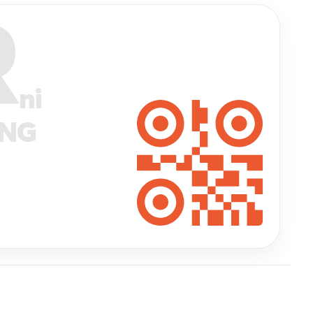
R
ni
ANG