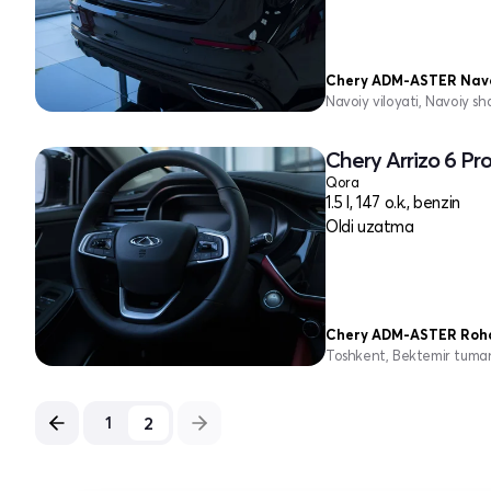
Chery ADM-ASTER Nav
Navoiy viloyati, Navoiy sh
Chery Arrizo 6 Pro
Qora
1.5 l, 147 o.k., benzin
Oldi uzatma
Chery ADM-ASTER Roh
Toshkent, Bektemir tuma
2
1