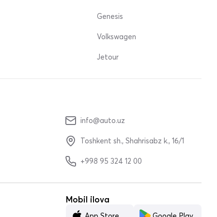
Genesis
Volkswagen
Jetour
info@auto.uz
Toshkent sh., Shahrisabz k., 16/1
+998 95 324 12 00
Mobil ilova
App Store
Google Play