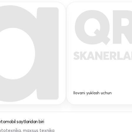
Q
SKANERL
Ilovani yuklash uchun
tomobil saytlaridan biri
 mototexnika, maxsus texnika