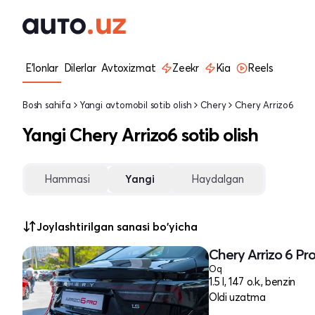
E'lonlar
Dilerlar
Avtoxizmat
Zeekr
Kia
Reels
Bosh sahifa
Yangi avtomobil sotib olish
Chery
Chery Arrizo6
Yangi Chery Arrizo6 sotib olish
Hammasi
Yangi
Haydalgan
Joylashtirilgan sanasi bo'yicha
Chery Arrizo 6 Pro
Oq
1.5 l, 147 o.k., benzin
Oldi uzatma