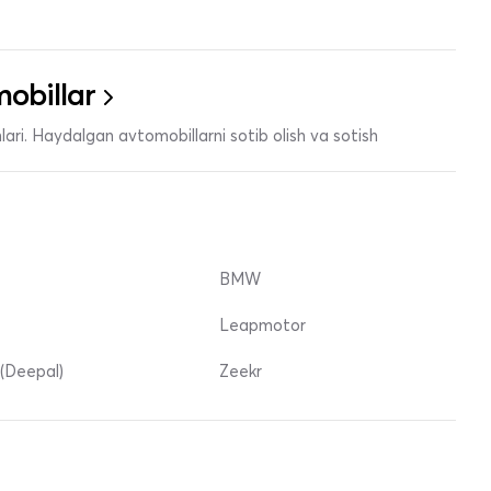
obillar
ari. Haydalgan avtomobillarni sotib olish va sotish
BMW
Leapmotor
(Deepal)
Zeekr