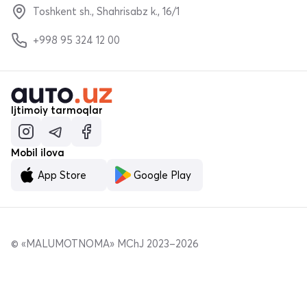
Toshkent sh., Shahrisabz k., 16/1
+998 95 324 12 00
Ijtimoiy tarmoqlar
Mobil ilova
App Store
Google Play
© «MALUMOTNOMA» MChJ 2023–2026