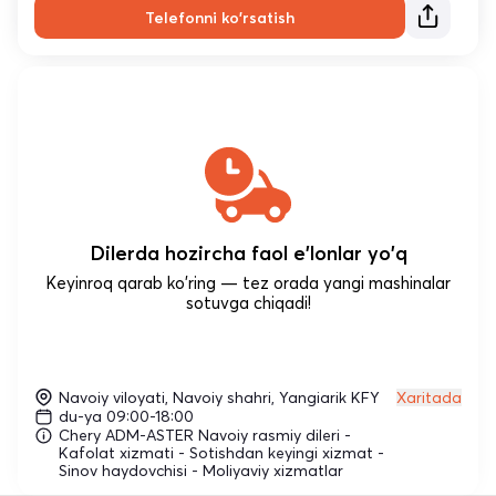
Telefonni ko'rsatish
Dilerda hozircha faol e'lonlar yo'q
Keyinroq qarab ko'ring — tez orada yangi mashinalar
sotuvga chiqadi!
Navoiy viloyati, Navoiy shahri, Yangiarik KFY
Xaritada
du-ya 09:00-18:00
Chery ADM-ASTER Navoiy rasmiy dileri -
Kafolat xizmati - Sotishdan keyingi xizmat -
Sinov haydovchisi - Moliyaviy xizmatlar