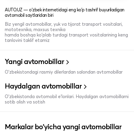
AUTO.UZ — o'zbek internetidagi eng ko'p tashrif buyuriladigan
avtomobil saytlaridan biri
Biz yengil avtomobillar, yuk va tijorat transport vositalari,
mototexnika, maxsus texnika
hamda boshqa ko'plab turdagi transport vositalarining keng
tanlovini taklif etamiz
Yangi avtomobillar
O'zbekistondagi rasmiy dilerlardan salondan avtomobillar
Haydalgan avtomobillar
O'zbekistonda avtomobil e’lonlari. Haydalgan avtomobillarni
sotib olish va sotish
Markalar bo'yicha yangi avtomobillar