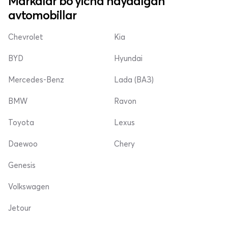
Markalar bo'yicha haydalgan
avtomobillar
Chevrolet
Kia
BYD
Hyundai
Mercedes-Benz
Lada (ВАЗ)
BMW
Ravon
Toyota
Lexus
Daewoo
Chery
Genesis
Volkswagen
Jetour