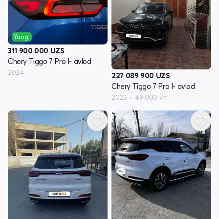
Yangi
311 900 000
UZS
Chery Tiggo 7 Pro I- avlod
2024
227 089 900
UZS
Chery Tiggo 7 Pro I- avlod
2023
49 000 km