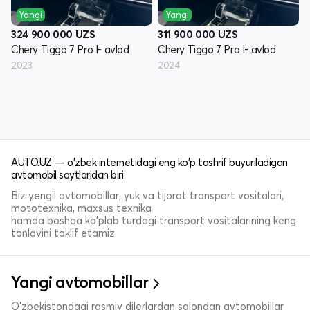
Yangi
Yangi
324 900 000
UZS
311 900 000
UZS
Chery Tiggo 7 Pro I- avlod
Chery Tiggo 7 Pro I- avlod
2023
2024
AUTO.UZ — o'zbek internetidagi eng ko'p tashrif buyuriladigan
avtomobil saytlaridan biri
Biz yengil avtomobillar, yuk va tijorat transport vositalari,
mototexnika, maxsus texnika
hamda boshqa ko'plab turdagi transport vositalarining keng
tanlovini taklif etamiz
Yangi avtomobillar
O'zbekistondagi rasmiy dilerlardan salondan avtomobillar