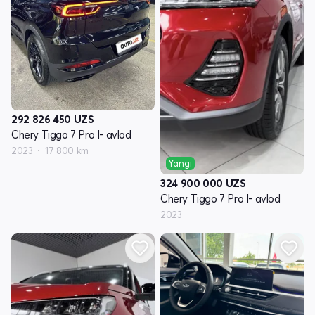
292 826 450
UZS
Chery Tiggo 7 Pro I- avlod
2023
17 800 km
Yangi
324 900 000
UZS
Chery Tiggo 7 Pro I- avlod
2023