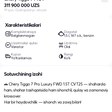
311 900 000 UZS
19 iyun, Qashqadaryo viloyati
Xarakteristikalari
Komplektatsiya
Dvigatel
Belgilanmagan
1.5 l, 147 o.k., benzin
Uzatmalar qutisi
Uzatma
Variator
Oldi
Kuzov
Rangi
Yo‘ltanlamas
Ko'k
Sotuvchining izohi
🚗 Chery Tiggo 7 Pro Luxury FWD 1.5T CVT25 — shaharda
ham, shahar tashqarisida ham ishonchli, qulay va zamonaviy
krossover.
Har bir haydovchilik — ishonch va zavq bilan!