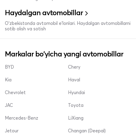
Haydalgan avtomobillar
O'zbekistonda avtomobil e’lonlari. Haydalgan avtomobillarni
sotib olish va sotish
Markalar bo'yicha yangi avtomobillar
BYD
Chery
Kia
Haval
Chevrolet
Hyundai
JAC
Toyota
Mercedes-Benz
LiXiang
Jetour
Changan (Deepal)