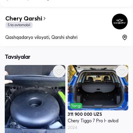
Chery Qarshi
5 ta avtomobil
Qashqadaryo viloyati, Qarshi shahri
Tavsiyalar
Yangi
311 900 000
UZS
Chery Tiggo 7 Pro I- avlod
2024