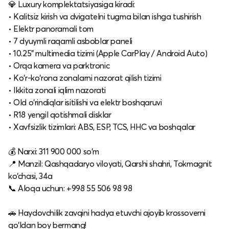
💎 Luxury komplektatsiyasiga kiradi:
• Kalitsiz kirish va dvigatelni tugma bilan ishga tushirish
• Elektr panoramali tom
• 7 dyuymli raqamli asboblar paneli
• 10.25" multimedia tizimi (Apple CarPlay / Android Auto)
• Orqa kamera va parktronic
• Ko‘r-ko‘rona zonalarni nazorat qilish tizimi
• Ikkita zonali iqlim nazorati
• Old o‘rindiqlar isitilishi va elektr boshqaruvi
• R18 yengil qotishmali disklar
• Xavfsizlik tizimlari: ABS, ESP, TCS, HHC va boshqalar
💰 Narxi: 311 900 000 so‘m
📍 Manzil: Qashqadaryo viloyati, Qarshi shahri, Tokmagnit
ko‘chasi, 34a
📞 Aloqa uchun: +998 55 506 98 98
🚗 Haydovchilik zavqini hadya etuvchi ajoyib krossoverni
qo‘ldan boy bermang!