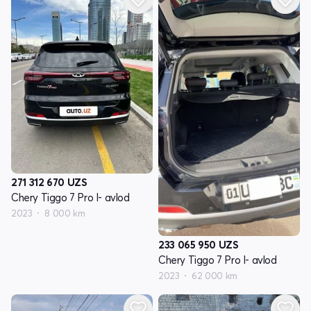
271 312 670
UZS
Chery Tiggo 7 Pro I- avlod
2023
8 000 km
233 065 950
UZS
Chery Tiggo 7 Pro I- avlod
2023
62 000 km