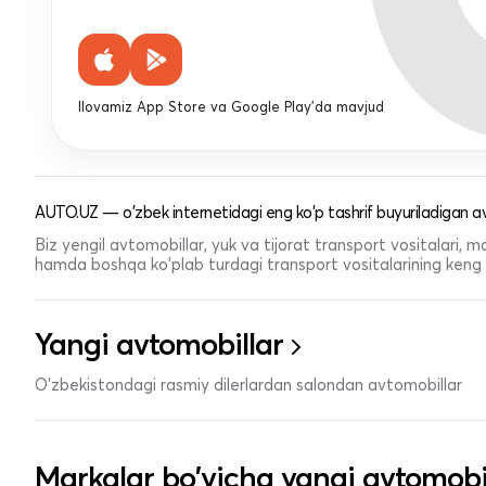
Ilovamiz App Store va Google Play'da mavjud
AUTO.UZ — o'zbek internetidagi eng ko'p tashrif buyuriladigan av
Biz yengil avtomobillar, yuk va tijorat transport vositalari,
hamda boshqa ko'plab turdagi transport vositalarining keng t
Yangi avtomobillar
O'zbekistondagi rasmiy dilerlardan salondan avtomobillar
Markalar bo'yicha yangi avtomobi