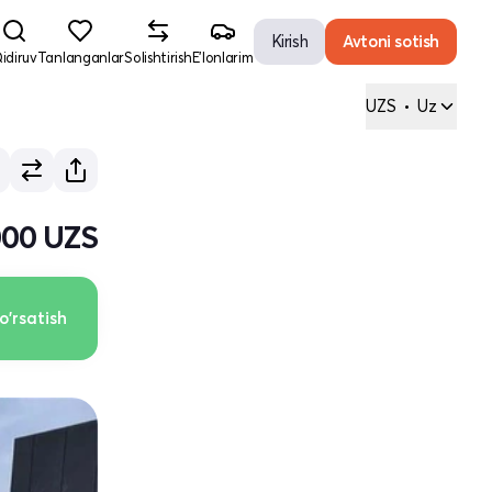
Kirish
Avtoni sotish
idiruv
Tanlanganlar
Solishtirish
E'lonlarim
UZS
•
Uz
000 UZS
o'rsatish