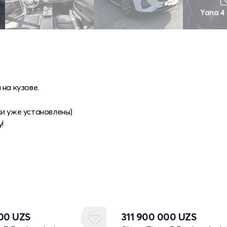
Yana 4
на кузове.
и уже установлены)
!
Yangi
000
UZS
311 900 000
UZS