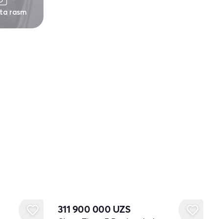
 ta rasm
Yangi
311 900 000
UZS