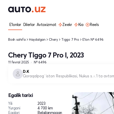
E'lonlar
Dilerlar
Avtoxizmat
Zeekr
Kia
Reels
Bosh sahifa
Haydalgan
Chery
Tiggo 7 Pro
E'lon № 6496
Chery Tiggo 7 Pro I, 2023
11 fevral 2025
№ 6496
D.К
Qoraqalpog`iston Respublikasi, Nukus shahri
1 ta avto
Egalik tarixi
Yili
2023
Yurgani
4 700 km
Egalari
Belgilanmagan