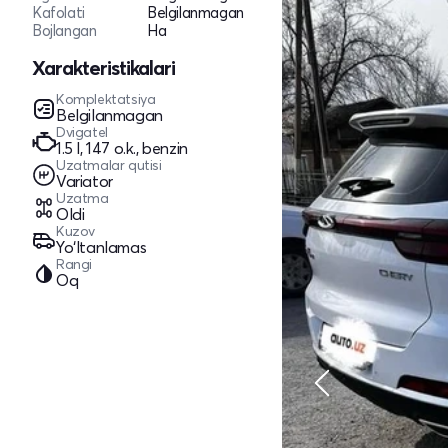
Kafolati
Belgilanmagan
Bojlangan
Ha
Xarakteristikalari
Komplektatsiya
Belgilanmagan
Dvigatel
1.5 l, 147 o.k., benzin
Uzatmalar qutisi
Variator
Uzatma
Oldi
Kuzov
Yo‘ltanlamas
Rangi
Oq