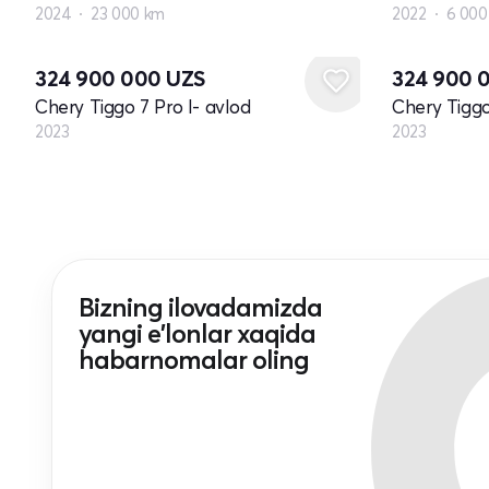
2024
23 000 km
2022
6 000
Yangi
Yangi
324 900 000
UZS
324 900 
Chery Tiggo 7 Pro I- avlod
Chery Tiggo
2023
2023
Bizning ilovadamizda
yangi e'lonlar xaqida
habarnomalar oling