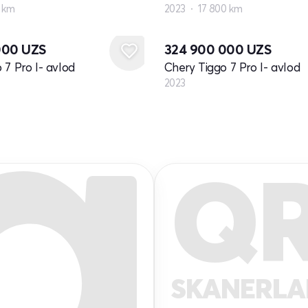
 km
2023
17 800 km
Yangi
000
UZS
324 900 000
UZS
 7 Pro I- avlod
Chery Tiggo 7 Pro I- avlod
2023
Q
SKANERL