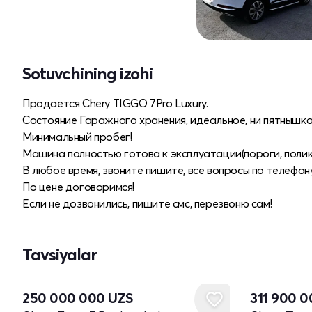
Sotuvchining izohi
Продается Chery TIGGO 7Pro Luxury.
Состояние Гаражного хранения, идеальное, ни пятнышка 
Минимальный пробег!
Машина полностью готова к эксплуатации(пороги, полик
В любое время, звоните пишите, все вопросы по телефону
По цене договоримся!
Если не дозвонились, пишите смс, перезвоню сам!
Tavsiyalar
Yangi
250 000 000
UZS
311 900 