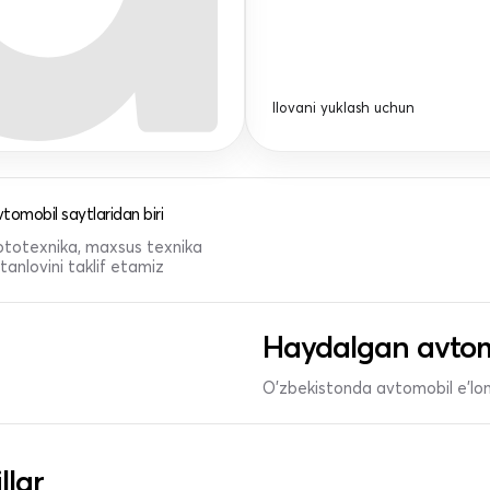
Ilovani yuklash uchun
tomobil saytlaridan biri
 mototexnika, maxsus texnika
anlovini taklif etamiz
Haydalgan avtom
O'zbekistonda avtomobil e’lonl
llar