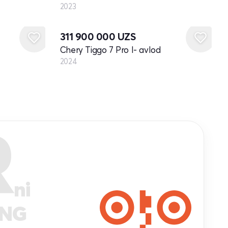
2023
Yangi
311 900 000
UZS
Chery Tiggo 7 Pro I- avlod
2024
R
ni
ANG