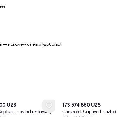
нах
н — максимум стиля и удобства!
000
UZS
173 574 860
UZS
aptiva I - avlod restayling
Chevrolet Captiva I - avlod 