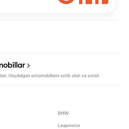
obillar
ari. Haydalgan avtomobillarni sotib olish va sotish
BMW
Leapmotor