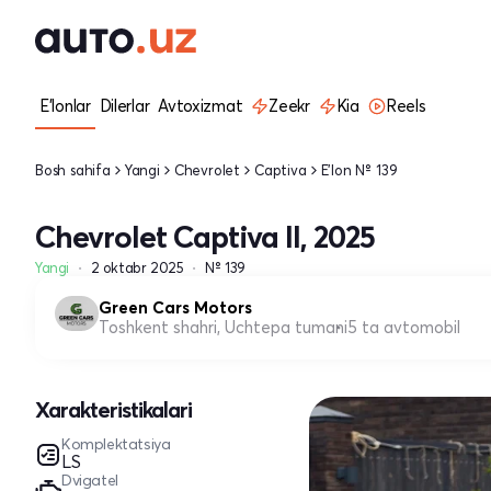
E'lonlar
Dilerlar
Avtoxizmat
Zeekr
Kia
Reels
Bosh sahifa
Yangi
Chevrolet
Captiva
E'lon № 139
Chevrolet Captiva II, 2025
Yangi
2 oktabr 2025
№ 139
Green Cars Motors
Toshkent shahri, Uchtepa tumani
5 ta avtomobil
Xarakteristikalari
Komplektatsiya
LS
Dvigatel