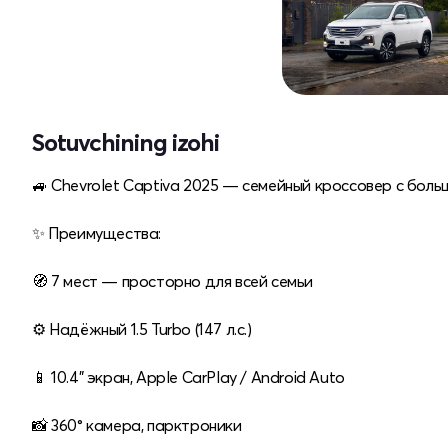
Sotuvchining izohi
🚙 Chevrolet Captiva 2025 — семейный кроссовер с бол
✨ Преимущества:
🧭 7 мест — просторно для всей семьи
⚙️ Надёжный 1.5 Turbo (147 л.с.)
📱 10.4" экран, Apple CarPlay / Android Auto
📸 360° камера, парктроники