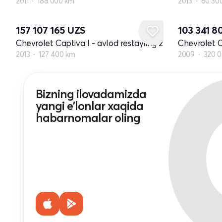
2011
188 000 km
2013
60 30
157 107 165
UZS
103 341 8
Chevrolet Captiva I - avlod restayling 2
Chevrolet C
2013
127 400 km
2009
320 
Bizning ilovadamizda
yangi e'lonlar xaqida
habarnomalar oling