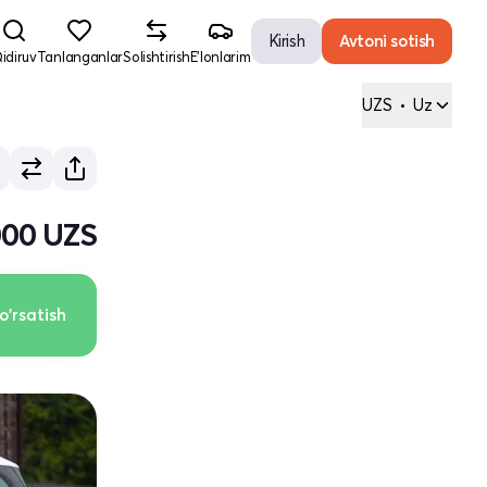
Kirish
Avtoni sotish
idiruv
Tanlanganlar
Solishtirish
E'lonlarim
UZS
•
Uz
000 UZS
o'rsatish