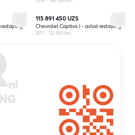
2018
160 000 km
115 891 450
UZS
restayling
Chevrolet Captiva I - avlod restayling
2011
122 000 km
R
ni
ANG