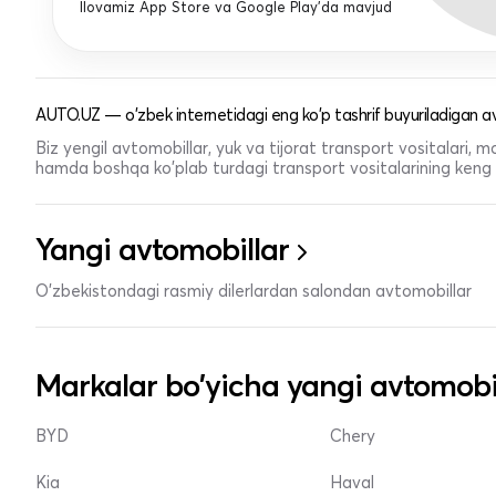
Ilovamiz App Store va Google Play'da mavjud
AUTO.UZ — o'zbek internetidagi eng ko'p tashrif buyuriladigan av
Biz yengil avtomobillar, yuk va tijorat transport vositalari,
hamda boshqa ko'plab turdagi transport vositalarining keng t
Yangi avtomobillar
O'zbekistondagi rasmiy dilerlardan salondan avtomobillar
Markalar bo'yicha yangi avtomobi
BYD
Chery
Kia
Haval