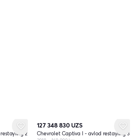
127 348 830
UZS
restayling 2
Chevrolet Captiva I - avlod restayling 3