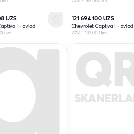
0 km
2013
163 000 km
08
UZS
121 694 100
UZS
aptiva I - avlod
Chevrolet Captiva I - avlod 
000 km
2012
132 000 km
Q
SKANERL