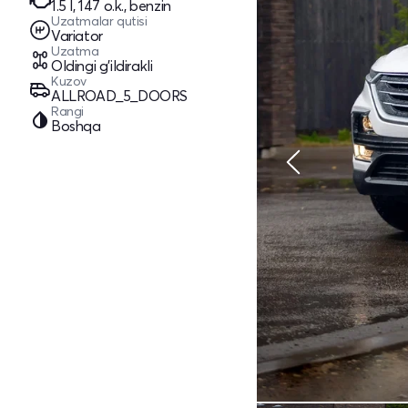
1.5 l, 147 o.k., benzin
Uzatmalar qutisi
Variator
Uzatma
Oldingi g'ildirakli
Kuzov
ALLROAD_5_DOORS
Rangi
Boshqa