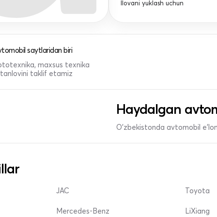
Ilovani yuklash uchun
tomobil saytlaridan biri
 mototexnika, maxsus texnika
anlovini taklif etamiz
Haydalgan avtom
O'zbekistonda avtomobil e’lonl
llar
JAC
Toyota
Mercedes-Benz
LiXiang