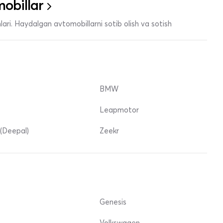
obillar
ari. Haydalgan avtomobillarni sotib olish va sotish
BMW
Leapmotor
(Deepal)
Zeekr
Genesis
Volkswagen