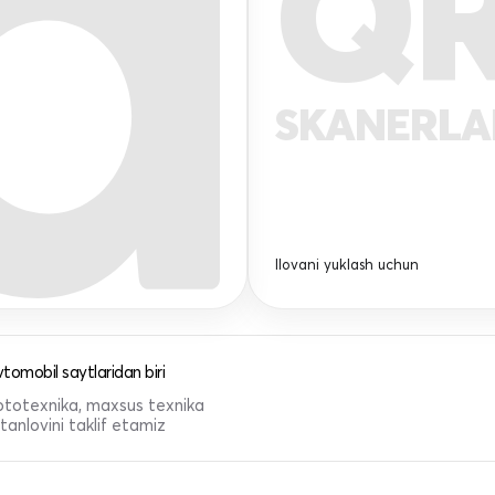
Q
SKANERL
Ilovani yuklash uchun
tomobil saytlaridan biri
 mototexnika, maxsus texnika
anlovini taklif etamiz