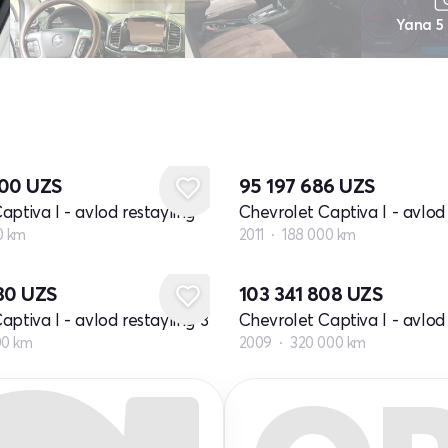
Yana 5
000
UZS
95 197 686
UZS
aptiva I - avlod restayling
Chevrolet Captiva I - avlod 
0 km
2011
188 000 km
830
UZS
103 341 808
UZS
aptiva I - avlod restayling 3
Chevrolet Captiva I - avlod
00 km
2009
320 000 km