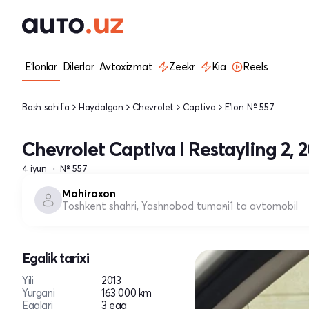
E'lonlar
Dilerlar
Avtoxizmat
Zeekr
Kia
Reels
Bosh sahifa
Haydalgan
Chevrolet
Captiva
E'lon № 557
Chevrolet Captiva I Restayling 2, 
4 iyun
№ 557
Mohiraxon
Toshkent shahri, Yashnobod tumani
1 ta avtomobil
Egalik tarixi
Yili
2013
Yurgani
163 000 km
Egalari
3 ega