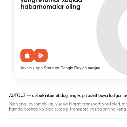
habarnomalar oling
Ilovamiz App Store va Google Play'da mavjud
AUTO.UZ — o'zbek internetidagi eng ko'p tashrif buyuriladigan av
Biz yengil avtomobillar, yuk va tijorat transport vositalari,
hamda boshqa ko'plab turdagi transport vositalarining keng t