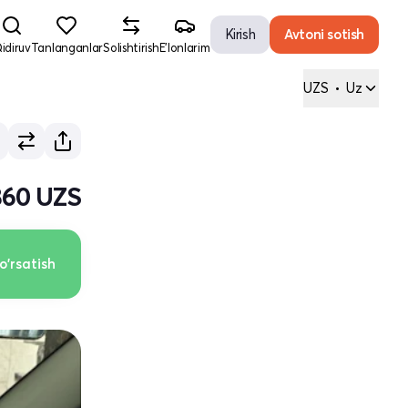
Kirish
Avtoni sotish
idiruv
Tanlanganlar
Solishtirish
E'lonlarim
UZS
•
Uz
 860 UZS
o'rsatish