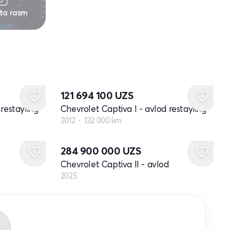
 ta rasm
121 694 100
UZS
restayling
Chevrolet Captiva I - avlod restayling
2012
132 000 km
Yangi
284 900 000
UZS
Chevrolet Captiva II - avlod
2025