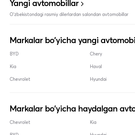
Yangi avtomobillar
O'zbekistondagi rasmiy dilerlardan salondan avtomobillar
Markalar bo'yicha yangi avtomobi
BYD
Chery
Kia
Haval
Chevrolet
Hyundai
Markalar bo'yicha haydalgan avto
Chevrolet
Kia
BYD
Hyundai