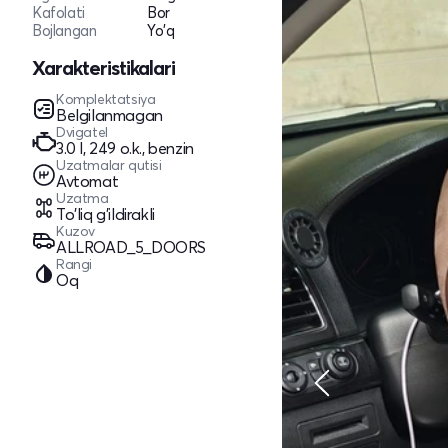
Kafolati
Bor
Bojlangan
Yo'q
Xarakteristikalari
Komplektatsiya
Belgilanmagan
Dvigatel
3.0 l, 249 o.k., benzin
Uzatmalar qutisi
Avtomat
Uzatma
To'liq g'ildirakli
Kuzov
ALLROAD_5_DOORS
Rangi
Oq