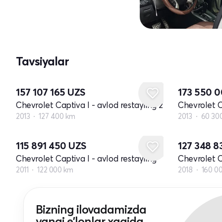
Tavsiyalar
157 107 165
UZS
173 550 
Chevrolet Captiva I - avlod restayling 2
Chevrolet C
2013
127 400 km
2013
60 30
115 891 450
UZS
127 348 
Chevrolet Captiva I - avlod restayling
Chevrolet C
2011
122 000 km
2018
160 0
Bizning ilovadamizda
yangi e'lonlar xaqida