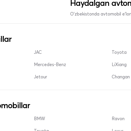
Haydalgan avtom
O'zbekistonda avtomobil e’lonl
llar
JAC
Toyota
Mercedes-Benz
LiXiang
Jetour
Changan 
mobillar
BMW
Ravon
Toyota
Lexus