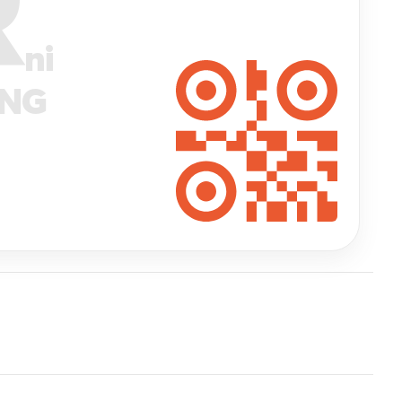
R
ni
ANG