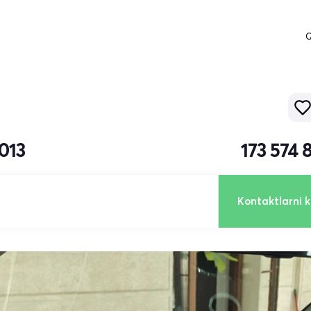
Q
2013
173 574
Kontaktlarni k