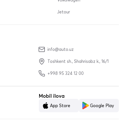
Jetour
info@auto.uz
Toshkent sh., Shahrisabz k., 16/1
+998 95 324 12 00
Mobil ilova
App Store
Google Play