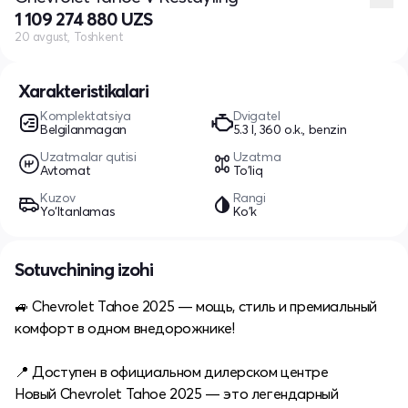
1 109 274 880 UZS
20 avgust, Toshkent
Xarakteristikalari
Komplektatsiya
Dvigatel
Belgilanmagan
5.3 l, 360 o.k., benzin
Uzatmalar qutisi
Uzatma
Avtomat
To'liq
Kuzov
Rangi
Yo‘ltanlamas
Ko'k
Sotuvchining izohi
🚙 Chevrolet Tahoe 2025 — мощь, стиль и премиальный
комфорт в одном внедорожнике!
📍 Доступен в официальном дилерском центре
Новый Chevrolet Tahoe 2025 — это легендарный