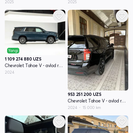
2025
2025
Yangi
1 109 274 880
UZS
Chevrolet Tahoe V - avlod restayling
2024
953 251 200
UZS
Chevrolet Tahoe V - avlod restayling
2024
15 000 km