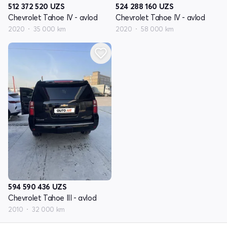
512 372 520
UZS
524 288 160
UZS
Chevrolet Tahoe IV - avlod
Chevrolet Tahoe IV - avlod
2020
35 000 km
2020
58 000 km
594 590 436
UZS
Chevrolet Tahoe III - avlod
2010
32 000 km