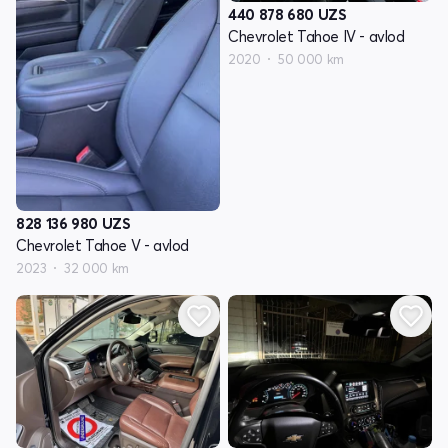
440 878 680
UZS
Chevrolet Tahoe IV - avlod
2020
50 000 km
828 136 980
UZS
Chevrolet Tahoe V - avlod
2023
32 000 km