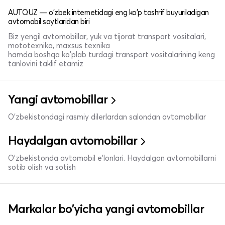
AUTO.UZ — o'zbek internetidagi eng ko'p tashrif buyuriladigan
avtomobil saytlaridan biri
Biz yengil avtomobillar, yuk va tijorat transport vositalari,
mototexnika, maxsus texnika
hamda boshqa ko'plab turdagi transport vositalarining keng
tanlovini taklif etamiz
Yangi avtomobillar
O'zbekistondagi rasmiy dilerlardan salondan avtomobillar
Haydalgan avtomobillar
O'zbekistonda avtomobil e’lonlari. Haydalgan avtomobillarni
sotib olish va sotish
Markalar bo'yicha yangi avtomobillar