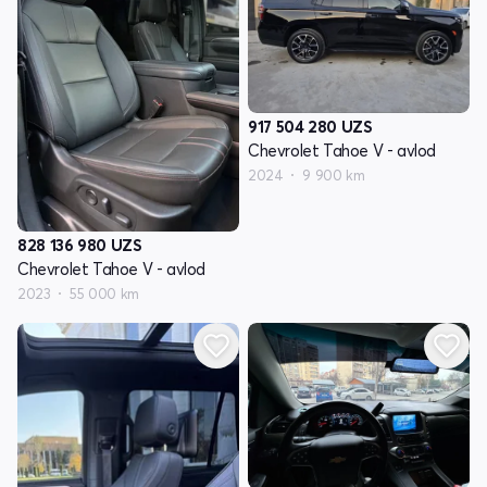
917 504 280
UZS
Chevrolet Tahoe V - avlod
2024
9 900 km
828 136 980
UZS
Chevrolet Tahoe V - avlod
2023
55 000 km