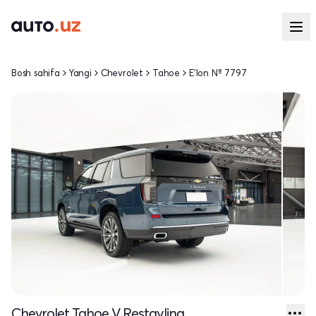
Bosh sahifa
Yangi
Chevrolet
Tahoe
E'lon № 7797
Chevrolet Tahoe V Restayling