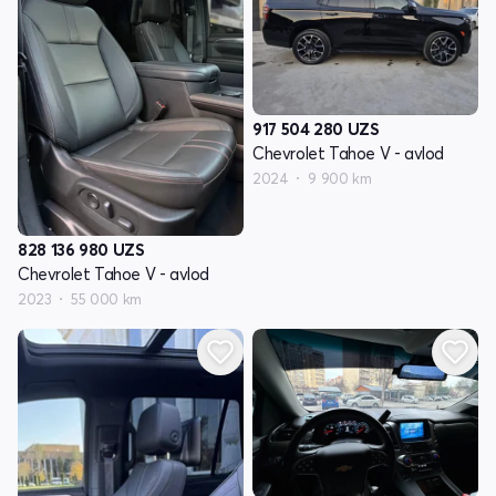
917 504 280
UZS
Chevrolet Tahoe V - avlod
2024
9 900 km
828 136 980
UZS
Chevrolet Tahoe V - avlod
2023
55 000 km