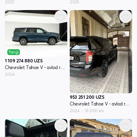
2025
2025
Yangi
1 109 274 880
UZS
Chevrolet Tahoe V - avlod restayling
2024
953 251 200
UZS
Chevrolet Tahoe V - avlod restayling
2024
15 000 km