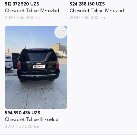
512 372 520
UZS
524 288 160
UZS
Chevrolet Tahoe IV - avlod
Chevrolet Tahoe IV - avlod
2020
35 000 km
2020
58 000 km
594 590 436
UZS
Chevrolet Tahoe III - avlod
2010
32 000 km