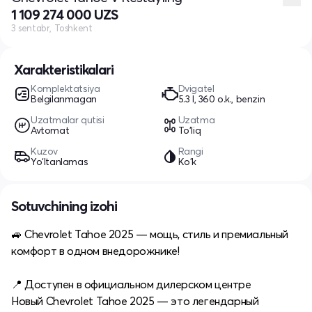
1 109 274 000 UZS
3 sentabr, Toshkent
Xarakteristikalari
Komplektatsiya
Dvigatel
Belgilanmagan
5.3 l, 360 o.k., benzin
Uzatmalar qutisi
Uzatma
Avtomat
To'liq
Kuzov
Rangi
Yo‘ltanlamas
Ko'k
Sotuvchining izohi
🚙 Chevrolet Tahoe 2025 — мощь, стиль и премиальный
комфорт в одном внедорожнике!
📍 Доступен в официальном дилерском центре
Новый Chevrolet Tahoe 2025 — это легендарный