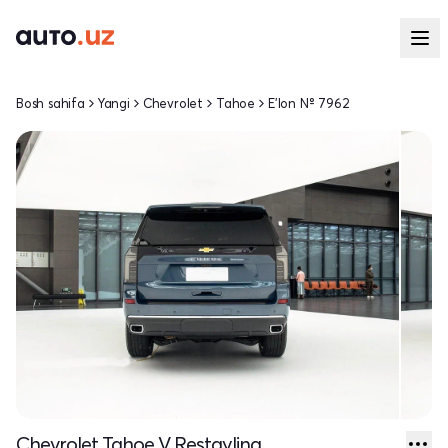
Bosh sahifa
Yangi
Chevrolet
Tahoe
E'lon № 7962
Chevrolet Tahoe V Restayling