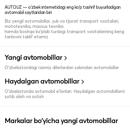
AUTO.UZ — o'zbek internetidagi eng ko'p tashrif buyuriladigan
avtomobil saytlaridan biri
Biz yengil avtomobillar, yuk va tijorat transport vositalari,
mototexnika, maxsus texnika
hamda boshqa ko'plab turdagi transport vositalarining keng
tanlovini taklif etamiz
Yangi avtomobillar
O'zbekistondagi rasmiy dilerlardan salondan avtomobillar
Haydalgan avtomobillar
O'zbekistonda avtomobil e’lonlari. Haydalgan avtomobillarni
sotib olish va sotish
Markalar bo'yicha yangi avtomobillar