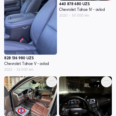
440 878 680
UZS
Chevrolet Tahoe IV - avlod
2020
50 000 km
828 136 980
UZS
Chevrolet Tahoe V - avlod
2023
32 000 km