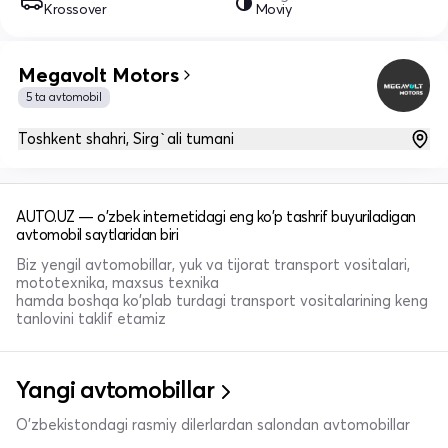
Krossover
Moviy
Megavolt Motors
5 ta avtomobil
Toshkent shahri, Sirg`ali tumani
AUTO.UZ — o'zbek internetidagi eng ko'p tashrif buyuriladigan
avtomobil saytlaridan biri
Biz yengil avtomobillar, yuk va tijorat transport vositalari,
mototexnika, maxsus texnika
hamda boshqa ko'plab turdagi transport vositalarining keng
tanlovini taklif etamiz
Yangi avtomobillar
O'zbekistondagi rasmiy dilerlardan salondan avtomobillar