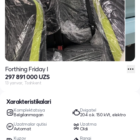
Forthing Friday I
297 891 000 UZS
13 yanvar, Toshkent
Xarakteristikalari
Komplektatsiya
Dvigatel
Belgilanmagan
204 o.k. 150 kVt, elektro
Uzatmalar qutisi
Uzatma
Avtomat
Oldi
Kuzov
Rangi