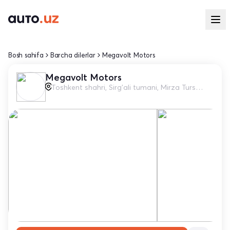
Bosh sahifa
Barcha dilerlar
Megavolt Motors
Megavolt Motors
Toshkent shahri, Sirg'ali tumani, Mirza Tursunzade ko'chasi, 62