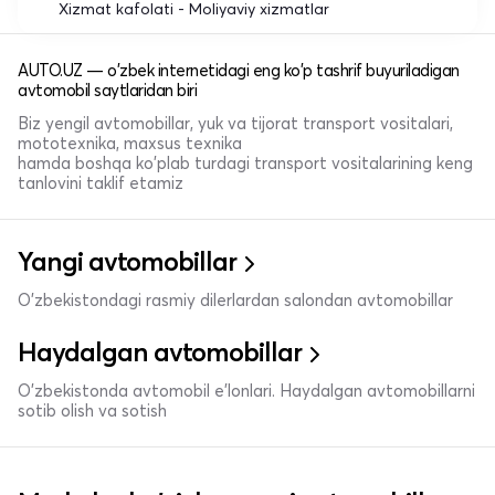
Xizmat kafolati - Moliyaviy xizmatlar
AUTO.UZ — o'zbek internetidagi eng ko'p tashrif buyuriladigan
avtomobil saytlaridan biri
Biz yengil avtomobillar, yuk va tijorat transport vositalari,
mototexnika, maxsus texnika
hamda boshqa ko'plab turdagi transport vositalarining keng
tanlovini taklif etamiz
Yangi avtomobillar
O'zbekistondagi rasmiy dilerlardan salondan avtomobillar
Haydalgan avtomobillar
O'zbekistonda avtomobil e’lonlari. Haydalgan avtomobillarni
sotib olish va sotish