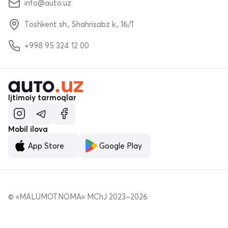
info@auto.uz
Toshkent sh., Shahrisabz k., 16/1
+998 95 324 12 00
Ijtimoiy tarmoqlar
Mobil ilova
App Store
Google Play
© «MALUMOTNOMA» MChJ 2023–2026