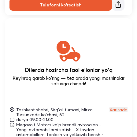
Telefonni ko'rsatish
Dilerda hozircha faol e'lonlar yo'q
Keyinroq qarab ko'ring — tez orada yangi mashinalar
sotuvga chiqadi!
Toshkent shahri, Sirg'ali tumani, Mirza
Xaritada
Tursunzade ko'chasi, 62
du-ya 09:00-21:00
Megavolt Motors ko'p brendli avtosalon -
Yangi avtomobillarni sotish - Xitoydan
avtomobillarni tanlash va yetkazib berish -