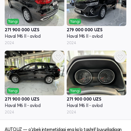
Yangi
Yangi
271 900 000
UZS
279 000 000
UZS
Haval M6 II - avlod
Haval M6 II - avlod
2024
2024
Yangi
Yangi
271 900 000
UZS
271 900 000
UZS
Haval M6 II - avlod
Haval M6 II - avlod
2024
2024
AUTO.UZ — o'zbek internetidagi eng ko'p tashrif buyuriladigan