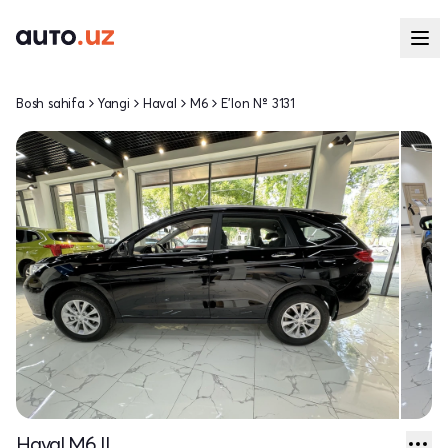
Bosh sahifa
Yangi
Haval
M6
E'lon № 3131
Haval M6 II