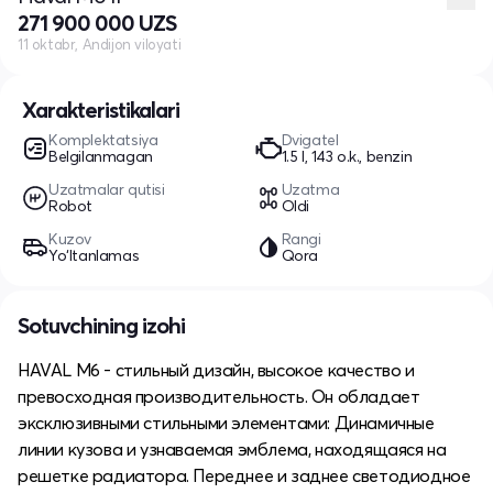
271 900 000 UZS
11 oktabr, Andijon viloyati
Xarakteristikalari
Komplektatsiya
Dvigatel
Belgilanmagan
1.5 l, 143 o.k., benzin
Uzatmalar qutisi
Uzatma
Robot
Oldi
Kuzov
Rangi
Yo‘ltanlamas
Qora
Sotuvchining izohi
HAVAL M6 - стильный дизайн, высокое качество и
превосходная производительность. Он обладает
эксклюзивными стильными элементами: Динамичные
линии кузова и узнаваемая эмблема, находящаяся на
решетке радиатора. Переднее и заднее светодиодное