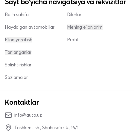
Sayt bo'yicha navigatsiya va rekvizitlar
Bosh sahifa
Dilerlar
Haydalgan avtomobillar
Mening e'lonlarim
E'lon yaratish
Profil
Tanlanganlar
Solishtirishlar
Sozlamalar
Kontaktlar
info@auto.uz
Toshkent sh., Shahrisabz k., 16/1