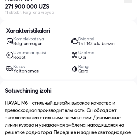
271 900 000 UZS
11 oktabr, Farg`ona viloyati
Xarakteristikalari
Komplektatsiya
Dvigatel
Belgilanmagan
1.5 l, 143 o.k., benzin
Uzatmalar qutisi
Uzatma
Robot
Oldi
Kuzov
Rangi
Yo‘ltanlamas
Qora
Sotuvchining izohi
HAVAL M6 - стильный дизайн, высокое качество и
превосходная производительность. Он обладает
эксклюзивными стильными элементами: Динамичные
линии кузова и узнаваемая эмблема, находящаяся на
решетке радиатора. Переднее и заднее светодиодное