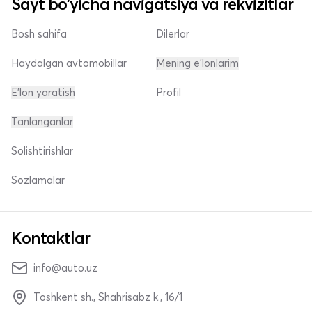
Sayt bo'yicha navigatsiya va rekvizitlar
Bosh sahifa
Dilerlar
Haydalgan avtomobillar
Mening e'lonlarim
E'lon yaratish
Profil
Tanlanganlar
Solishtirishlar
Sozlamalar
Kontaktlar
info@auto.uz
Toshkent sh., Shahrisabz k., 16/1