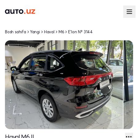
Bosh sahifa
Yangi
Haval
M6
E'lon № 3144
Haval M6 II