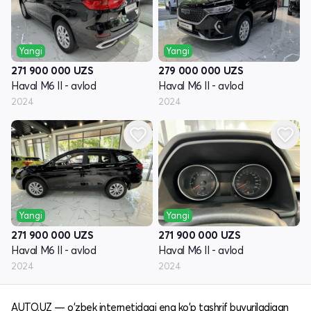
Yangi
Yangi
271 900 000
UZS
279 000 000
UZS
Haval M6 II - avlod
Haval M6 II - avlod
2024
2024
Yangi
Yangi
271 900 000
UZS
271 900 000
UZS
Haval M6 II - avlod
Haval M6 II - avlod
2024
2024
AUTO.UZ — o'zbek internetidagi eng ko'p tashrif buyuriladigan