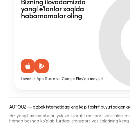
Bizning ilovadamizda
yangi e'lonlar xaqida
habarnomalar oling
Ilovamiz App Store va Google Play'da mavjud
AUTO.UZ — o'zbek internetidagi eng ko'p tashrif buyuriladigan av
Biz yengil avtomobillar, yuk va tijorat transport vositalari,
hamda boshqa ko'plab turdagi transport vositalarining keng t