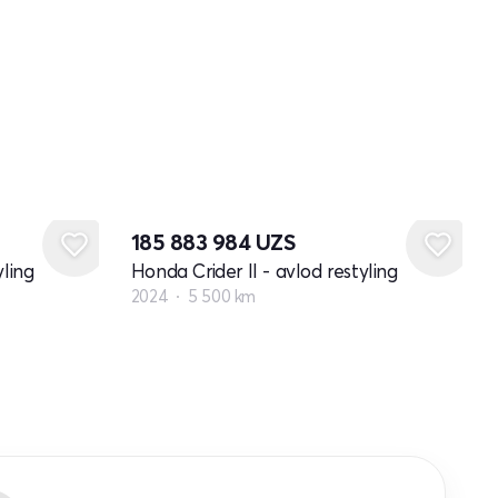
185 883 984
UZS
yling
Honda Crider II - avlod restyling
2024
5 500 km