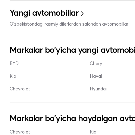
Yangi avtomobillar
O'zbekistondagi rasmiy dilerlardan salondan avtomobillar
Markalar bo'yicha yangi avtomobi
BYD
Chery
Kia
Haval
Chevrolet
Hyundai
Markalar bo'yicha haydalgan avto
Chevrolet
Kia