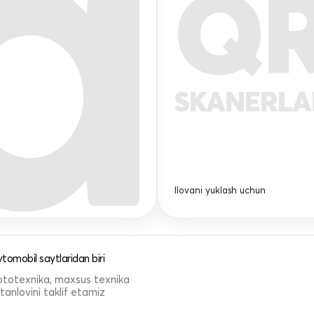
Q
SKANERL
Ilovani yuklash uchun
tomobil saytlaridan biri
 mototexnika, maxsus texnika
anlovini taklif etamiz