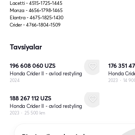
Lacetti - 4515•1725•1445
Monza - 4656•1798•1465
Elantra - 4675•1825•1430
Crider - 4766•1804•1509
Tavsiyalar
Yangi
196 608 060
UZS
176 351 4
Honda Crider II - avlod restyling
Honda Crider
2024
2023
14 90
188 267 112
UZS
Honda Crider II - avlod restyling
2023
25 500 km