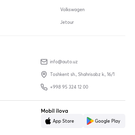
Volkswagen
Jetour
info@auto.uz
Toshkent sh., Shahrisabz k., 16/1
+998 95 324 12 00
Mobil ilova
App Store
Google Play