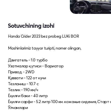
Sotuvchining izohi
Honda Crider 2023 bez probeg LUKi BOR
Moshinlarimiz tayyor turipti, nomer olingan,
Двигатель - 1.0 турбо
Узатмалар қутиси - Вариатор
Привод - 2WD
Қуввати - 122 от кучи
Тезланиш - 10.7 с
Тезлик - 190 км/ч
Ёқилғи баки - 40 литр
Ёқилғи сарфи - 5.2 литр 100 км. кожаные сидения, Старт 
Ўлчамлари