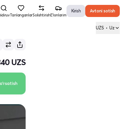
Kirish
Avtoni sotish
idiruv
Tanlanganlar
Solishtirish
E'lonlarim
UZS
•
Uz
340 UZS
o'rsatish