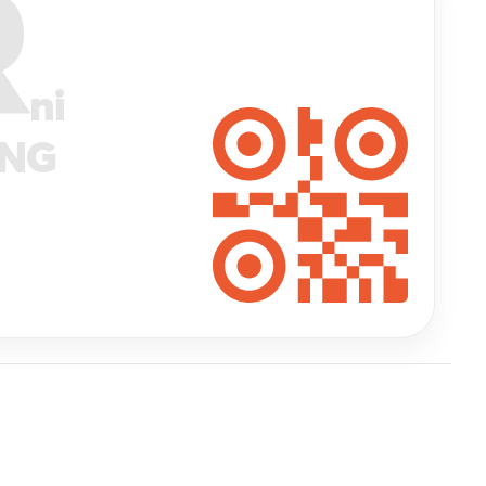
R
ni
ANG