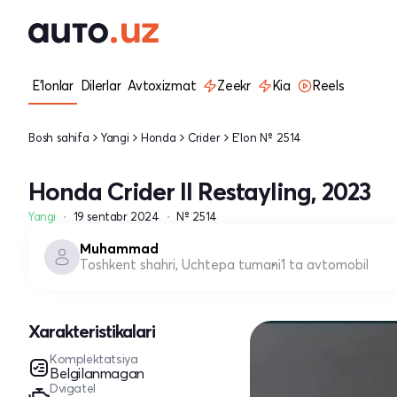
E'lonlar
Dilerlar
Avtoxizmat
Zeekr
Kia
Reels
Bosh sahifa
Yangi
Honda
Crider
E'lon № 2514
Honda Crider II Restayling, 2023
Yangi
19 sentabr 2024
№ 2514
Muhammad
Toshkent shahri, Uchtepa tumani
1 ta avtomobil
Xarakteristikalari
Komplektatsiya
Belgilanmagan
Dvigatel