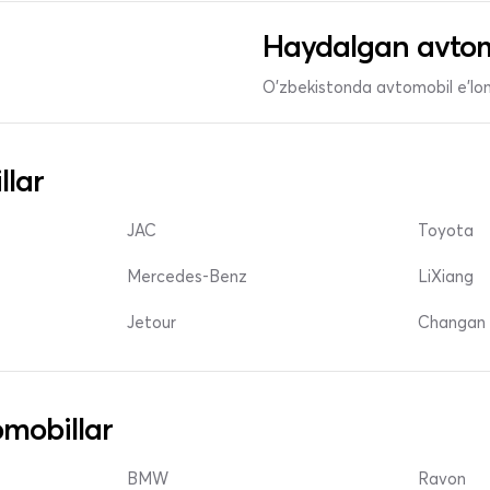
Haydalgan avtom
O'zbekistonda avtomobil e’lonl
llar
JAC
Toyota
Mercedes-Benz
LiXiang
Jetour
Changan 
mobillar
BMW
Ravon