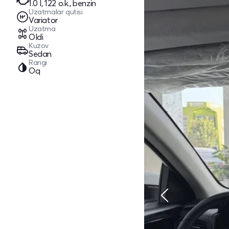
1.0 l, 122 o.k., benzin
Uzatmalar qutisi
Variator
Uzatma
Oldi
Kuzov
Sedan
Rangi
Oq