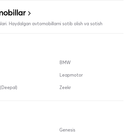
obillar
ari. Haydalgan avtomobillarni sotib olish va sotish
BMW
Leapmotor
(Deepal)
Zeekr
Genesis