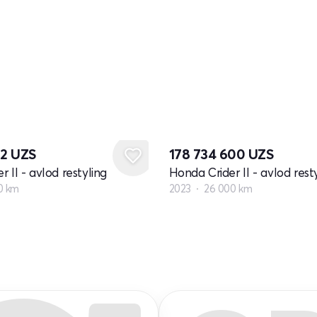
72
UZS
178 734 600
UZS
 II - avlod restyling
Honda Crider II - avlod rest
0 km
2023
26 000 km