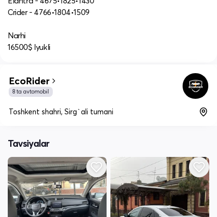
Elantra - 4675•1825•1430
Crider - 4766•1804•1509
Narhi
16500$ lyukli
EcoRider
8 ta avtomobil
Toshkent shahri, Sirg`ali tumani
Tavsiyalar