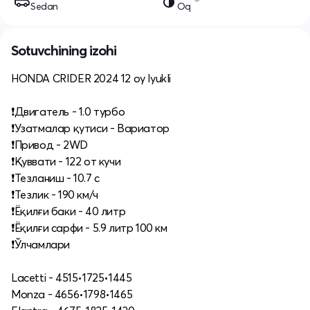
Sedan
Oq
Sotuvchining izohi
HONDA CRIDER 2024 12 oy lyukli
❗️Двигатель - 1.0 турбо
❗️Узатмалар қутиси - Вариатор
❗️Привод - 2WD
❗️Қуввати - 122 от кучи
❗️Тезланиш - 10.7 с
❗️Тезлик - 190 км/ч
❗️Ёқилғи баки - 40 литр
❗️Ёқилғи сарфи - 5.9 литр 100 км
❗️Ўлчамлари
Lacetti - 4515•1725•1445
Monza - 4656•1798•1465