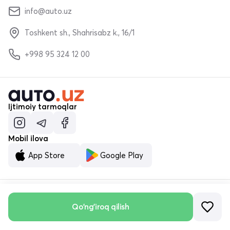
info@auto.uz
Toshkent sh., Shahrisabz k., 16/1
+998 95 324 12 00
Ijtimoiy tarmoqlar
Mobil ilova
App Store
Google Play
Qo'ng'iroq qilish
© «MALUMOTNOMA» MChJ 2023–2026