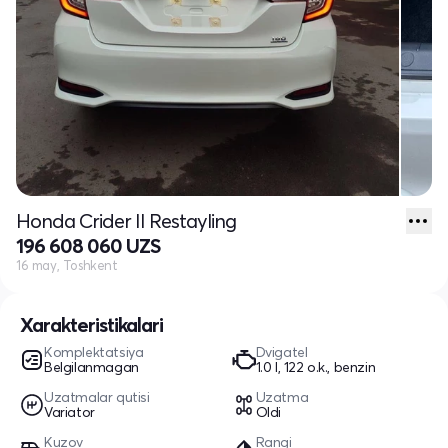
Honda Crider II Restayling
196 608 060 UZS
16 may, Toshkent
Xarakteristikalari
Komplektatsiya
Dvigatel
Belgilanmagan
1.0 l, 122 o.k., benzin
Uzatmalar qutisi
Uzatma
Variator
Oldi
Kuzov
Rangi