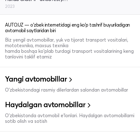
2023
AUTO.UZ — o'zbek internetidagi eng ko'p tashrif buyuriladigan
avtomobil saytlaridan biri
Biz yengil avtomobillar, yuk va tijorat transport vositalari,
mototexnika, maxsus texnika
hamda boshqa ko'plab turdagi transport vositalarining keng
tanlovini taklif etamiz
Yangi avtomobillar
O'zbekistondagi rasmiy dilerlardan salondan avtomobillar
Haydalgan avtomobillar
O'zbekistonda avtomobil e’lonlari. Haydalgan avtomobillarni
sotib olish va sotish