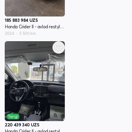
185 883 984
UZS
Honda Crider II - avlod restyling
2024
5 500 km
Yangi
220 439 340
UZS
Honda Crider II - avlod restyling