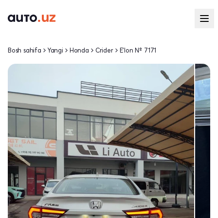
Bosh sahifa
Yangi
Honda
Crider
E'lon № 7171