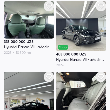
335 000 000
UZS
Hyundai Elantra VII - avlod restayling (CN7)
Yangi
2025
10 500 km
403 000 000
UZS
Hyundai Elantra VII - avlod restayling (CN7)
2024