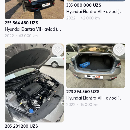
335 000 000
UZS
Hyundai Elantra VII - avlod (CN7)
2022
42 000 km
255 564 480
UZS
Hyundai Elantra VII - avlod (CN7)
2022
63 000 km
273 394 560
UZS
Hyundai Elantra VII - avlod (CN7)
2022
15 000 km
285 281 280
UZS