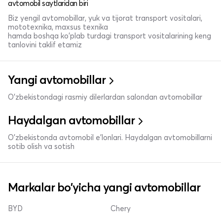
avtomobil saytlaridan biri
Biz yengil avtomobillar, yuk va tijorat transport vositalari,
mototexnika, maxsus texnika
hamda boshqa ko'plab turdagi transport vositalarining keng
tanlovini taklif etamiz
Yangi avtomobillar
O'zbekistondagi rasmiy dilerlardan salondan avtomobillar
Haydalgan avtomobillar
O'zbekistonda avtomobil e’lonlari. Haydalgan avtomobillarni
sotib olish va sotish
Markalar bo'yicha yangi avtomobillar
BYD
Chery