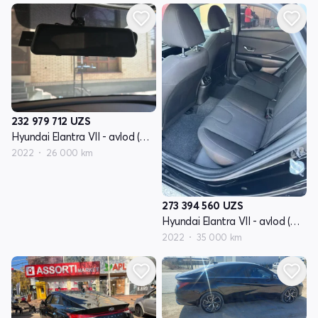
232 979 712
UZS
Hyundai Elantra VII - avlod (CN7)
2022
26 000 km
273 394 560
UZS
Hyundai Elantra VII - avlod (CN7)
2022
35 000 km