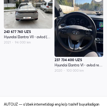
243 677 760
UZS
Hyundai Elantra VII - avlod (CN7)
2021
94 000 km
237 734 400
UZS
Hyundai Elantra VI - avlod restayling (AD)
2020
100 000 km
AUTO.UZ — o'zbek internetidagi eng ko'p tashrif buyuriladigan