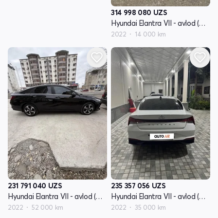
314 998 080
UZS
Hyundai Elantra VII - avlod (CN7)
2022
14 000 km
231 791 040
UZS
235 357 056
UZS
Hyundai Elantra VII - avlod (CN7)
Hyundai Elantra VII - avlod (CN7)
2022
52 000 km
2022
35 000 km