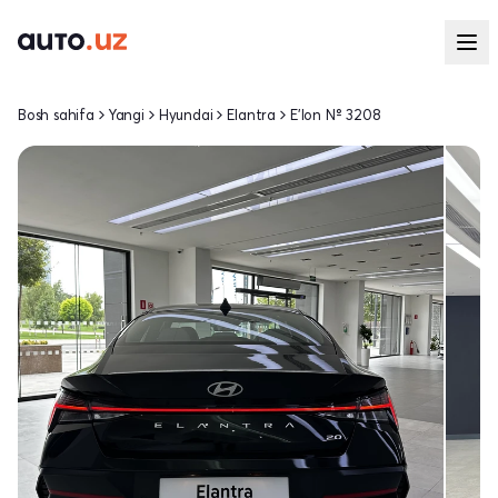
Bosh sahifa
Yangi
Hyundai
Elantra
E'lon № 3208