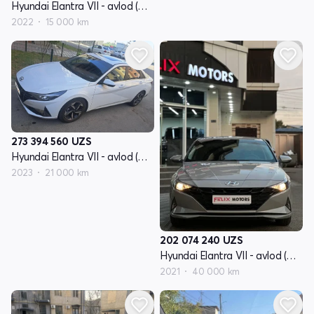
Hyundai Elantra VII - avlod (CN7)
2022
15 000 km
273 394 560
UZS
Hyundai Elantra VII - avlod (CN7)
2023
21 000 km
202 074 240
UZS
Hyundai Elantra VII - avlod (CN7)
2021
40 000 km