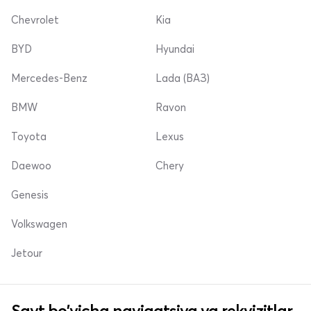
Chevrolet
Kia
BYD
Hyundai
Mercedes-Benz
Lada (ВАЗ)
BMW
Ravon
Toyota
Lexus
Daewoo
Chery
Genesis
Volkswagen
Jetour
Sayt bo'yicha navigatsiya va rekvizitlar