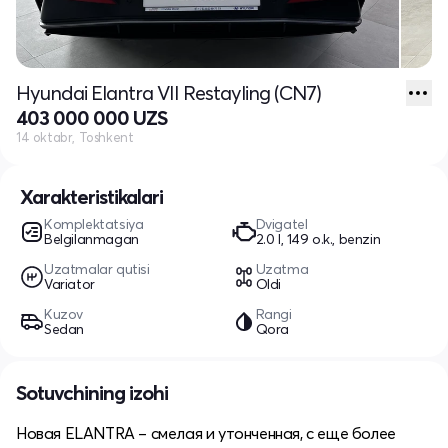
Hyundai Elantra VII Restayling (CN7)
403 000 000 UZS
14 oktabr, Toshkent
Xarakteristikalari
Komplektatsiya
Dvigatel
Belgilanmagan
2.0 l, 149 o.k., benzin
Uzatmalar qutisi
Uzatma
Variator
Oldi
Kuzov
Rangi
Sedan
Qora
Sotuvchining izohi
Новая ELANTRA – смелая и утонченная, с еще более