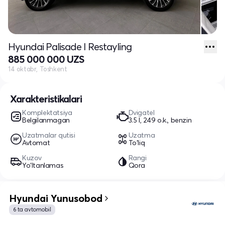
Hyundai Palisade I Restayling
885 000 000 UZS
14 oktabr, Toshkent
Xarakteristikalari
Komplektatsiya
Dvigatel
Belgilanmagan
3.5 l, 249 o.k., benzin
Uzatmalar qutisi
Uzatma
Avtomat
To'liq
Kuzov
Rangi
Yo‘ltanlamas
Qora
Hyundai Yunusobod
6 ta avtomobil