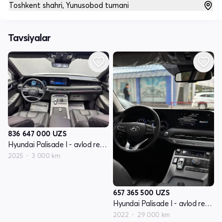
Toshkent shahri, Yunusobod tumani
Tavsiyalar
836 647 000
UZS
Hyundai Palisade I - avlod restayling
2025
3 000 km
657 365 500
UZS
Hyundai Palisade I - avlod restayling
2022
29 000 km