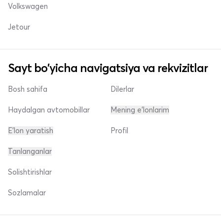
Volkswagen
Jetour
Sayt bo'yicha navigatsiya va rekvizitlar
Bosh sahifa
Dilerlar
Haydalgan avtomobillar
Mening e'lonlarim
E'lon yaratish
Profil
Tanlanganlar
Solishtirishlar
Sozlamalar