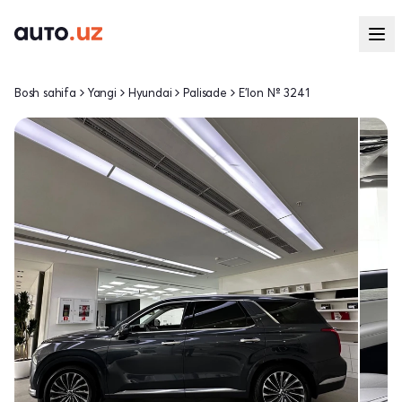
Bosh sahifa
Yangi
Hyundai
Palisade
E'lon № 3241