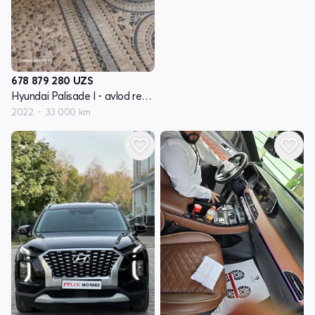
678 879 280
UZS
Hyundai Palisade I - avlod restayling
2022
33 000 km