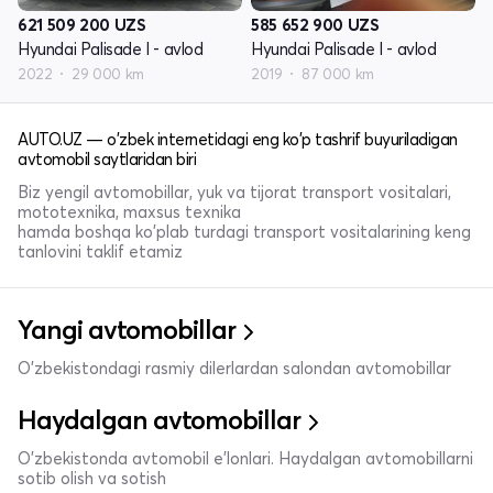
621 509 200
UZS
585 652 900
UZS
Hyundai Palisade I - avlod
Hyundai Palisade I - avlod
2022
29 000 km
2019
87 000 km
AUTO.UZ — o'zbek internetidagi eng ko'p tashrif buyuriladigan
avtomobil saytlaridan biri
Biz yengil avtomobillar, yuk va tijorat transport vositalari,
mototexnika, maxsus texnika
hamda boshqa ko'plab turdagi transport vositalarining keng
tanlovini taklif etamiz
Yangi avtomobillar
O'zbekistondagi rasmiy dilerlardan salondan avtomobillar
Haydalgan avtomobillar
O'zbekistonda avtomobil e’lonlari. Haydalgan avtomobillarni
sotib olish va sotish