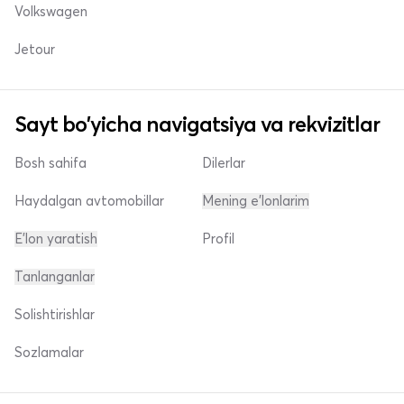
Volkswagen
Jetour
Sayt bo'yicha navigatsiya va rekvizitlar
Bosh sahifa
Dilerlar
Haydalgan avtomobillar
Mening e'lonlarim
E'lon yaratish
Profil
Tanlanganlar
Solishtirishlar
Sozlamalar