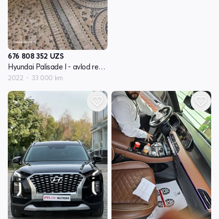
676 808 352
UZS
Hyundai Palisade I - avlod restayling
2022
33 000 km