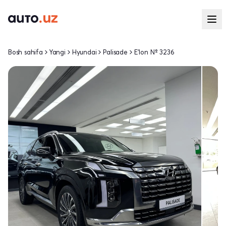
Bosh sahifa
Yangi
Hyundai
Palisade
E'lon № 3236