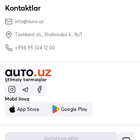
Kontaktlar
info@auto.uz
Toshkent sh., Shahrisabz k., 16/1
+998 95 324 12 00
Ijtimoiy tarmoqlar
Mobil ilova
App Store
Google Play
Qo'ng'iroq qilish