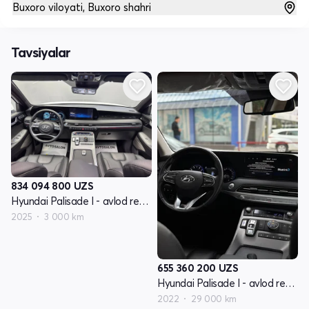
Buxoro viloyati, Buxoro shahri
Tavsiyalar
834 094 800
UZS
Hyundai Palisade I - avlod restayling
2025
3 000 km
655 360 200
UZS
Hyundai Palisade I - avlod restayling
2022
29 000 km