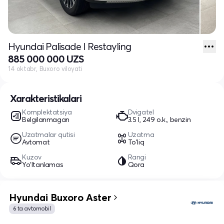
Hyundai Palisade I Restayling
885 000 000 UZS
14 oktabr, Buxoro viloyati
Xarakteristikalari
Komplektatsiya
Dvigatel
Belgilanmagan
3.5 l, 249 o.k., benzin
Uzatmalar qutisi
Uzatma
Avtomat
To'liq
Kuzov
Rangi
Yo‘ltanlamas
Qora
Hyundai Buxoro Aster
6 ta avtomobil