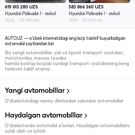
619 613 280
UZS
583 866 360
UZS
Hyundai Palisade I - avlod
Hyundai Palisade I - avlod
2022
29 000 km
2019
87 000 km
AUTO.UZ — o'zbek internetidagi eng ko'p tashrif buyuriladigan
avtomobil saytlaridan biri
Biz yengil avtomobillar, yuk va tijorat transport vositalari,
mototexnika, maxsus texnika
hamda boshqa ko'plab turdagi transport vositalarining keng
tanlovini taklif etamiz
Yangi avtomobillar
O'zbekistondagi rasmiy dilerlardan salondan avtomobillar
Haydalgan avtomobillar
O'zbekistonda avtomobil e’lonlari. Haydalgan avtomobillarni
sotib olish va sotish