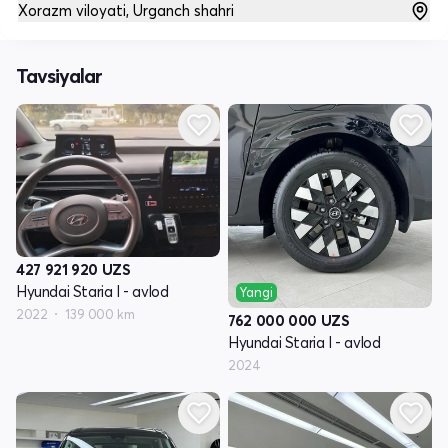
Xorazm viloyati, Urganch shahri
Tavsiyalar
427 921 920
UZS
Hyundai Staria I - avlod
Yangi
2022
139 000 km
762 000 000
UZS
Hyundai Staria I - avlod
2024