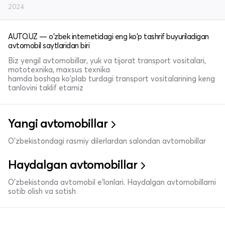
2024
AUTO.UZ — o'zbek internetidagi eng ko'p tashrif buyuriladigan
avtomobil saytlaridan biri
Biz yengil avtomobillar, yuk va tijorat transport vositalari,
mototexnika, maxsus texnika
hamda boshqa ko'plab turdagi transport vositalarining keng
tanlovini taklif etamiz
Yangi avtomobillar
O'zbekistondagi rasmiy dilerlardan salondan avtomobillar
Haydalgan avtomobillar
O'zbekistonda avtomobil e’lonlari. Haydalgan avtomobillarni
sotib olish va sotish