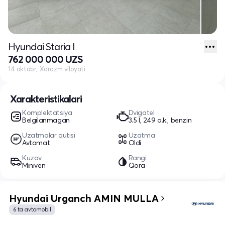
Hyundai Staria I
762 000 000 UZS
14 oktabr, Xorazm viloyati
Xarakteristikalari
Komplektatsiya
Dvigatel
Belgilanmagan
3.5 l, 249 o.k., benzin
Uzatmalar qutisi
Uzatma
Avtomat
Oldi
Kuzov
Rangi
Miniven
Qora
Hyundai Urganch AMIN MULLA
6 ta avtomobil