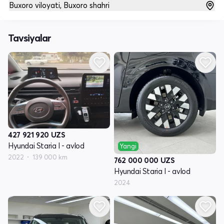
Buxoro viloyati, Buxoro shahri
Tavsiyalar
427 921 920
UZS
Hyundai Staria I - avlod
Yangi
2022
139 000 km
762 000 000
UZS
Hyundai Staria I - avlod
2024