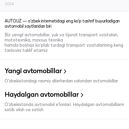
2024
AUTO.UZ — o'zbek internetidagi eng ko'p tashrif buyuriladigan
avtomobil saytlaridan biri
Biz yengil avtomobillar, yuk va tijorat transport vositalari,
mototexnika, maxsus texnika
hamda boshqa ko'plab turdagi transport vositalarining keng
tanlovini taklif etamiz
Yangi avtomobillar
O'zbekistondagi rasmiy dilerlardan salondan avtomobillar
Haydalgan avtomobillar
O'zbekistonda avtomobil e’lonlari. Haydalgan avtomobillarni
sotib olish va sotish