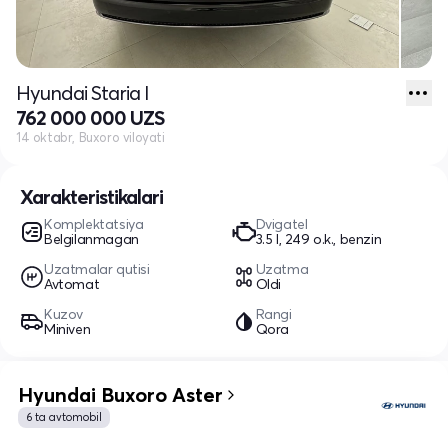
Hyundai Staria I
762 000 000 UZS
14 oktabr, Buxoro viloyati
Xarakteristikalari
Komplektatsiya
Dvigatel
Belgilanmagan
3.5 l, 249 o.k., benzin
Uzatmalar qutisi
Uzatma
Avtomat
Oldi
Kuzov
Rangi
Miniven
Qora
Hyundai Buxoro Aster
6 ta avtomobil