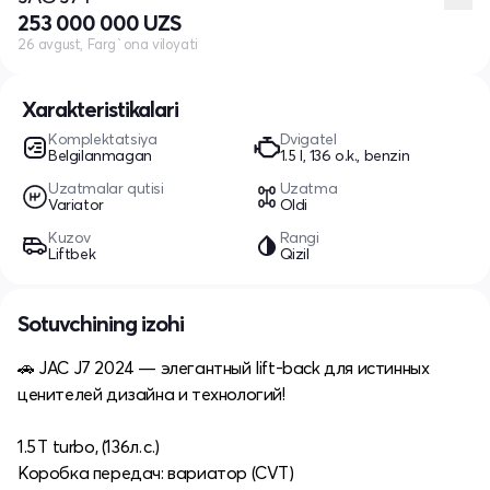
253 000 000 UZS
26 avgust, Farg`ona viloyati
Xarakteristikalari
Komplektatsiya
Dvigatel
Belgilanmagan
1.5 l, 136 o.k., benzin
Uzatmalar qutisi
Uzatma
Variator
Oldi
Kuzov
Rangi
Liftbek
Qizil
Sotuvchining izohi
🚗 JAC J7 2024 — элегантный lift‑back для истинных
ценителей дизайна и технологий!
1.5 T turbo, (136л. с.)
Коробка передач: вариатор (CVT)