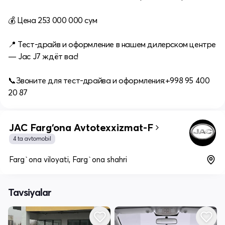
💰 Цена 253 000 000 сум
📍 Тест-драйв и оформление в нашем дилерском центре
— Jac J7 ждёт вас!
📞Звоните для тест‑драйва и оформления:+998 95 400
20 87
JAC Farg‘ona Avtotexxizmat-F
4 ta avtomobil
Farg`ona viloyati, Farg`ona shahri
Tavsiyalar