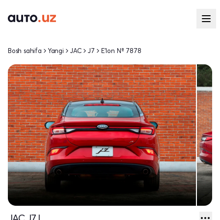
Bosh sahifa
Yangi
JAC
J7
E'lon № 7878
JAC J7 I