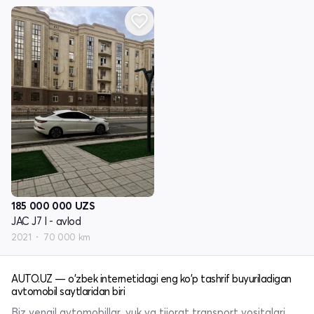
185 000 000
UZS
JAC J7 I - avlod
2021
70 000 km
AUTO.UZ — o'zbek internetidagi eng ko'p tashrif buyuriladigan
avtomobil saytlaridan biri
Biz yengil avtomobillar, yuk va tijorat transport vositalari,