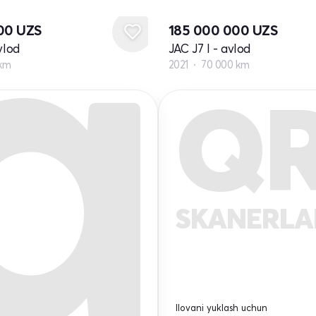
600
UZS
185 000 000
UZS
vlod
JAC J7 I - avlod
 km
2021
70 000 km
Q
SKANERL
Ilovani yuklash uchun