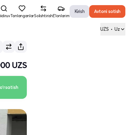
Kirish
Avtoni sotish
idiruv
Tanlanganlar
Solishtirish
E'lonlarim
UZS
•
Uz
000 UZS
o'rsatish