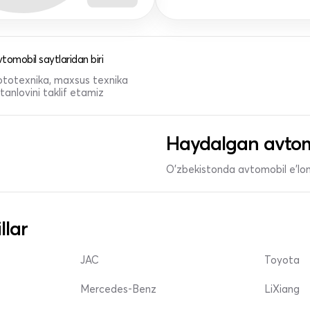
tomobil saytlaridan biri
 mototexnika, maxsus texnika
anlovini taklif etamiz
Haydalgan avtom
O'zbekistonda avtomobil e’lonl
llar
JAC
Toyota
Mercedes-Benz
LiXiang