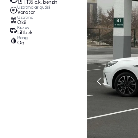
1.5 l, 136 o.k., benzin
Uzatmalar qutisi
Variator
Uzatma
Oldi
Kuzov
Liftbek
Rangi
Oq