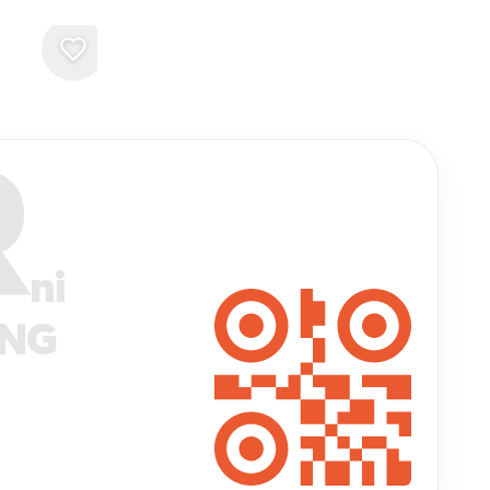
R
ni
ANG