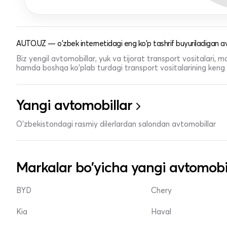
AUTO.UZ — o'zbek internetidagi eng ko'p tashrif buyuriladigan av
Biz yengil avtomobillar, yuk va tijorat transport vositalari,
hamda boshqa ko'plab turdagi transport vositalarining keng t
Yangi avtomobillar
O'zbekistondagi rasmiy dilerlardan salondan avtomobillar
Markalar bo'yicha yangi avtomobi
BYD
Chery
Kia
Haval