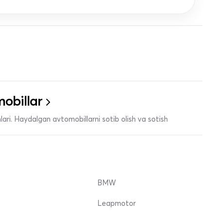
obillar
ari. Haydalgan avtomobillarni sotib olish va sotish
BMW
Leapmotor