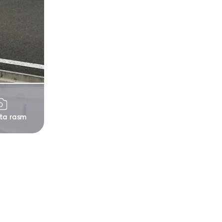
 ta rasm