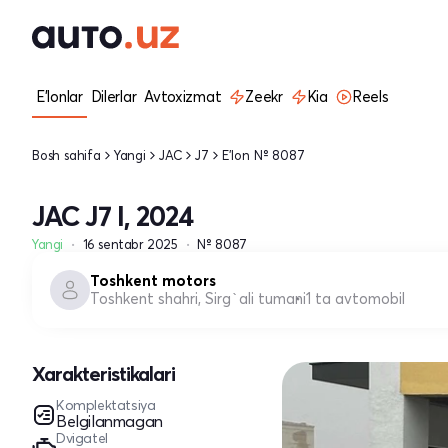
E'lonlar
Dilerlar
Avtoxizmat
Zeekr
Kia
Reels
Bosh sahifa
Yangi
JAC
J7
E'lon № 8087
JAC J7 I, 2024
Yangi
16 sentabr 2025
№ 8087
Toshkent motors
Toshkent shahri, Sirg`ali tumani
1 ta avtomobil
Xarakteristikalari
Komplektatsiya
Belgilanmagan
Dvigatel