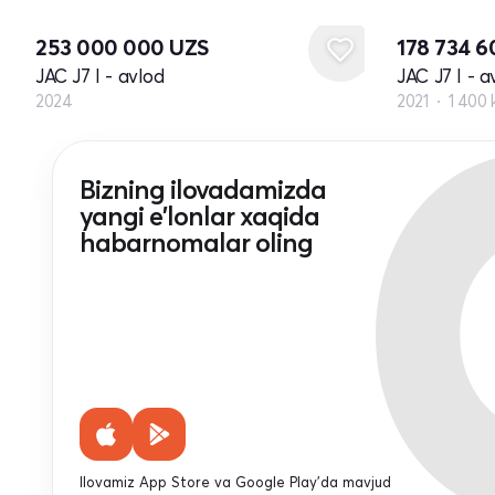
Yangi
253 000 000
UZS
178 734 
JAC J7 I - avlod
JAC J7 I - a
2024
2021
1 400
Bizning ilovadamizda
yangi e'lonlar xaqida
habarnomalar oling
Ilovamiz App Store va Google Play'da mavjud