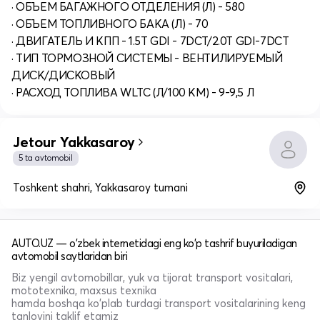
· ОБЪЕМ БАГАЖНОГО ОТДЕЛЕНИЯ (Л) - 580
· ОБЪЕМ ТОПЛИВНОГО БАКА (Л) - 70
· ДВИГАТЕЛЬ И КПП - 1.5T GDI - 7DCT/2.0T GDI-7DCT
· ТИП ТОРМОЗНОЙ СИСТЕМЫ - ВЕНТИЛИРУЕМЫЙ
ДИСК/ДИСКОВЫЙ
· РАСХОД ТОПЛИВА WLTC (Л/100 КМ) - 9-9,5 Л
Jetour Yakkasaroy
5 ta avtomobil
Toshkent shahri, Yakkasaroy tumani
AUTO.UZ — o'zbek internetidagi eng ko'p tashrif buyuriladigan
avtomobil saytlaridan biri
Biz yengil avtomobillar, yuk va tijorat transport vositalari,
mototexnika, maxsus texnika
hamda boshqa ko'plab turdagi transport vositalarining keng
tanlovini taklif etamiz