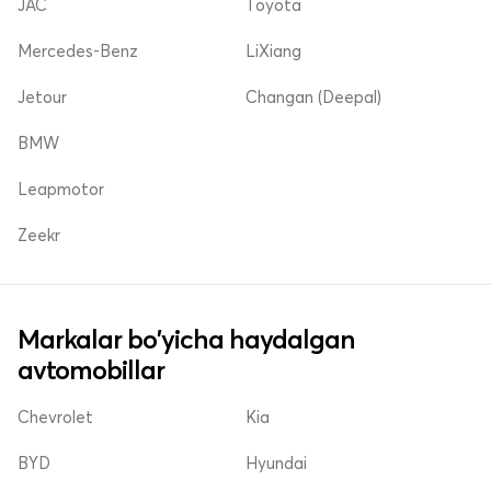
JAC
Toyota
Mercedes-Benz
LiXiang
Jetour
Changan (Deepal)
BMW
Leapmotor
Zeekr
Markalar bo'yicha haydalgan
avtomobillar
Chevrolet
Kia
BYD
Hyundai