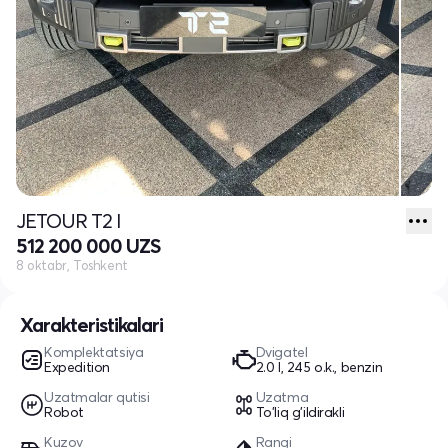
JETOUR T2 I
512 200 000 UZS
8 oktabr, Toshkent
Xarakteristikalari
Komplektatsiya
Dvigatel
Expedition
2.0 l, 245 o.k., benzin
Uzatmalar qutisi
Uzatma
Robot
To'liq g'ildirakli
Kuzov
Rangi