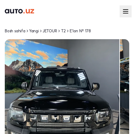
Bosh sahifa
Yangi
JETOUR
T2
E'lon № 178