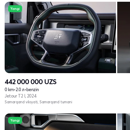
Yangi
442 000 000
UZS
0 km
•
2.0 л
•
benzin
Jetour T2 I, 2024
Samarqand viloyati, Samarqand tumani
Yangi