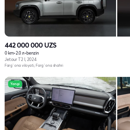
442 000 000
UZS
0 km
•
2.0 л
•
benzin
Jetour T2 I, 2024
Farg`ona viloyati, Farg`ona shahri
Yangi