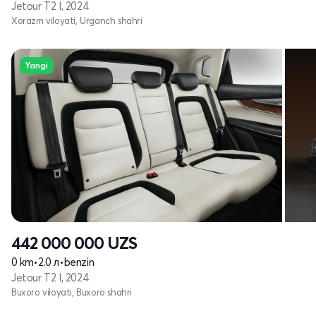
Jetour T2 I, 2024
Xorazm viloyati, Urganch shahri
Yangi
442 000 000
UZS
0 km
•
2.0 л
•
benzin
Jetour T2 I, 2024
Buxoro viloyati, Buxoro shahri