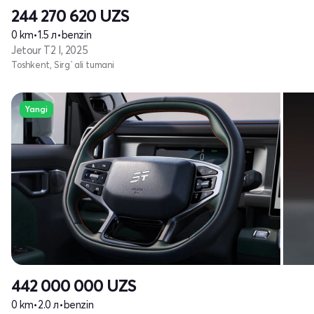
244 270 620
UZS
0 km
•
1.5 л
•
benzin
Jetour T2 I, 2025
Toshkent, Sirg`ali tumani
Yangi
442 000 000
UZS
0 km
•
2.0 л
•
benzin