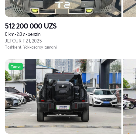
512 200 000
UZS
0 km
•
2.0 л
•
benzin
JETOUR T2 I, 2025
Toshkent, Yakkasaroy tumani
Yangi