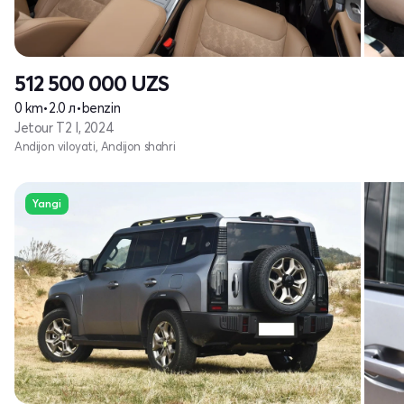
512 500 000
UZS
0 km
•
2.0 л
•
benzin
Jetour T2 I, 2024
Andijon viloyati, Andijon shahri
Yangi