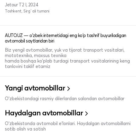
Jetour T2 I, 2024
Toshkent, Sirg`ali tumani
AUTO.UZ — o'zbek internetidagi eng ko'p tashrif buyuriladigan
avtomobil saytlaridan biri
Biz yengil avtomobillar, yuk va tijorat transport vositalari,
mototexnika, maxsus texnika
hamda boshqa ko'plab turdagi transport vositalarining keng
tanlovini taklif etamiz
Yangi avtomobillar
O'zbekistondagi rasmiy dilerlardan salondan avtomobillar
Haydalgan avtomobillar
O'zbekistonda avtomobil e’lonlari. Haydalgan avtomobillarni
sotib olish va sotish