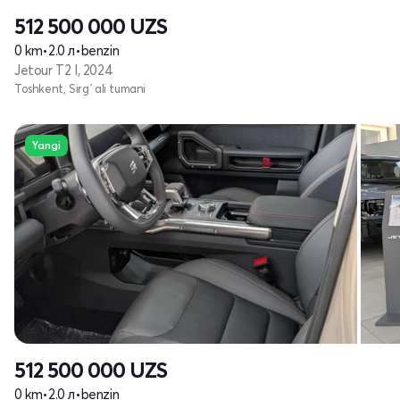
512 500 000
UZS
0 km
•
2.0 л
•
benzin
Jetour T2 I, 2024
Toshkent, Sirg`ali tumani
Yangi
512 500 000
UZS
0 km
•
2.0 л
•
benzin