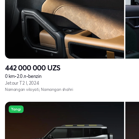
442 000 000
UZS
0 km
•
2.0 л
•
benzin
Jetour T2 I, 2024
Namangan viloyati, Namangan shahri
Yangi