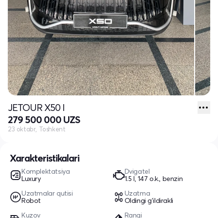
JETOUR X50 I
279 500 000 UZS
23 oktabr, Toshkent
Xarakteristikalari
Komplektatsiya
Dvigatel
Luxury
1.5 l, 147 o.k., benzin
Uzatmalar qutisi
Uzatma
Robot
Oldingi g'ildirakli
Kuzov
Rangi