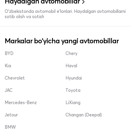
Haydalgan avtomobillar
O'zbekistonda avtomobil e’lonlari. Haydalgan avtomobillarni
sotib olish va sotish
Markalar bo'yicha yangi avtomobillar
BYD
Chery
Kia
Haval
Chevrolet
Hyundai
JAC
Toyota
Mercedes-Benz
LiXiang
Jetour
Changan (Deepal)
BMW