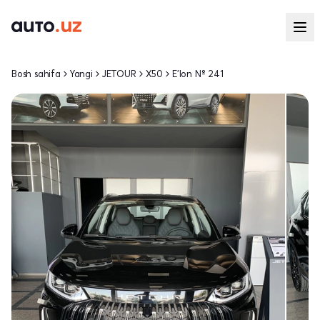
Bosh sahifa
Yangi
JETOUR
X50
E'lon № 241