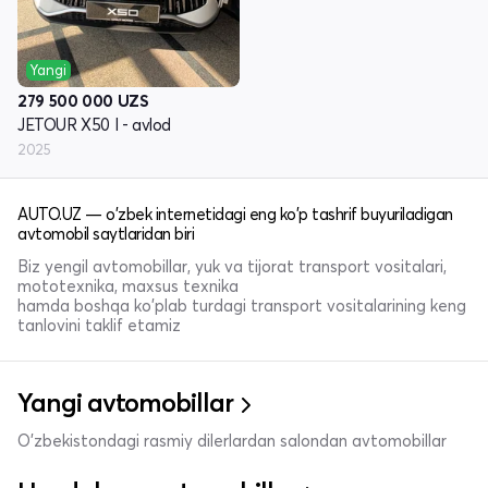
Yangi
279 500 000
UZS
JETOUR X50 I - avlod
2025
AUTO.UZ — o'zbek internetidagi eng ko'p tashrif buyuriladigan
avtomobil saytlaridan biri
Biz yengil avtomobillar, yuk va tijorat transport vositalari,
mototexnika, maxsus texnika
hamda boshqa ko'plab turdagi transport vositalarining keng
tanlovini taklif etamiz
Yangi avtomobillar
O'zbekistondagi rasmiy dilerlardan salondan avtomobillar