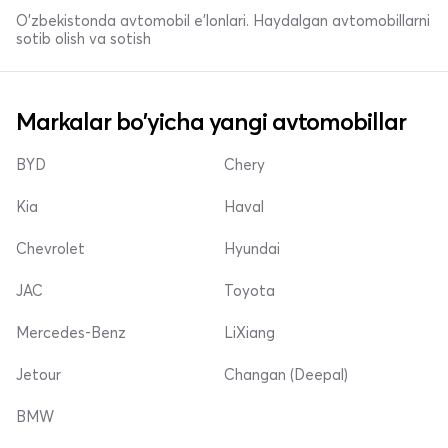
O'zbekistonda avtomobil e’lonlari. Haydalgan avtomobillarni
sotib olish va sotish
Markalar bo'yicha yangi avtomobillar
BYD
Chery
Kia
Haval
Chevrolet
Hyundai
JAC
Toyota
Mercedes-Benz
LiXiang
Jetour
Changan (Deepal)
BMW