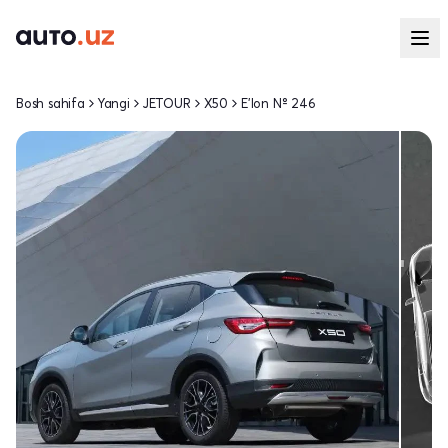
Bosh sahifa
Yangi
JETOUR
X50
E'lon № 246