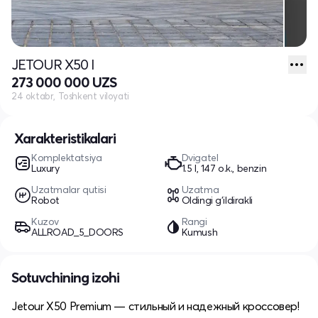
JETOUR X50 I
273 000 000 UZS
24 oktabr, Toshkent viloyati
Xarakteristikalari
Komplektatsiya
Dvigatel
Luxury
1.5 l, 147 o.k., benzin
Uzatmalar qutisi
Uzatma
Robot
Oldingi g'ildirakli
Kuzov
Rangi
ALLROAD_5_DOORS
Kumush
Sotuvchining izohi
Jetour X50 Premium — стильный и надежный кроссовер!