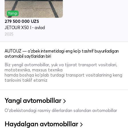
Yangi
279 500 000
UZS
JETOUR X50 I - avlod
2025
AUTO.UZ — o'zbek internetidagi eng ko'p tashrif buyuriladigan
avtomobil saytlaridan biri
Biz yengil avtomobillar, yuk va tijorat transport vositalari,
mototexnika, maxsus texnika
hamda boshqa ko'plab turdagi transport vositalarining keng
tanlovini taklif etamiz
Yangi avtomobillar
O'zbekistondagi rasmiy dilerlardan salondan avtomobillar
Haydalgan avtomobillar