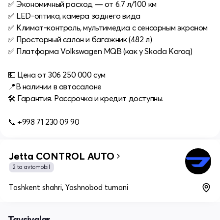
✅ Экономичный расход — от 6.7 л/100 км
✅ LED-оптика, камера заднего вида
✅ Климат-контроль, мультимедиа с сенсорным экраном
✅ Просторный салон и багажник (482 л)
✅ Платформа Volkswagen MQB (как у Skoda Karoq)
💵 Цена от 306 250 000 сум
📍В наличии в автосалоне
🛠 Гарантия. Рассрочка и кредит доступны.
📞 +998 71 230 09 90
Jetta CONTROL AUTO
2 ta avtomobil
Toshkent shahri, Yashnobod tumani
Tavsiyalar