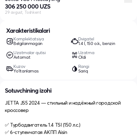
306 250 000 UZS
29 avgust, Toshkent
Xarakteristikalari
Komplektatsiya
Dvigatel
Belgilanmagan
1.4 l, 150 o.k., benzin
Uzatmalar qutisi
Uzatma
Avtomat
Oldi
Kuzov
Rangi
Yo‘ltanlamas
Sariq
Sotuvchining izohi
JETTA JS5 2024 — стильный и надёжный городской
кроссовер
✅ Турбодвигатель 1.4 TSI (150 л.с.)
✅ 6-ступенчатая АКПП Aisin