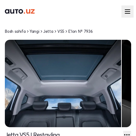
Bosh sahifa
Yangi
Jetta
VS5
E'lon № 7936
Jetta VS5 I Restayling