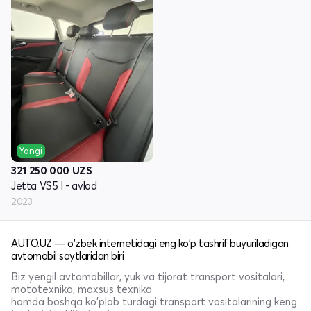
Yangi
321 250 000
UZS
Jetta VS5 I - avlod
2023
AUTO.UZ — o'zbek internetidagi eng ko'p tashrif buyuriladigan
avtomobil saytlaridan biri
Biz yengil avtomobillar, yuk va tijorat transport vositalari,
mototexnika, maxsus texnika
hamda boshqa ko'plab turdagi transport vositalarining keng