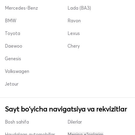
Mercedes-Benz
Lada (ВАЗ)
BMW
Ravon
Toyota
Lexus
Daewoo
Chery
Genesis
Volkswagen
Jetour
Sayt bo'yicha navigatsiya va rekvizitlar
Bosh sahifa
Dilerlar
Haydalgan avtomobillar
Mening e'lonlarim