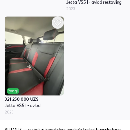
Jetta VS5 I - avlod restayling
2023
Yangi
321 250 000
UZS
Jetta VS5 I - avlod
2023
AUTO.UZ — o'zbek internetidagi eng ko'p tashrif buyuriladigan