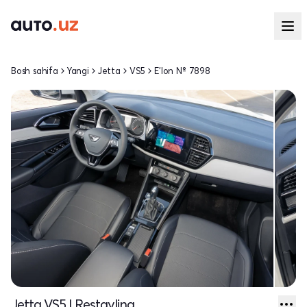
Bosh sahifa
Yangi
Jetta
VS5
E'lon № 7898
Jetta VS5 I Restayling