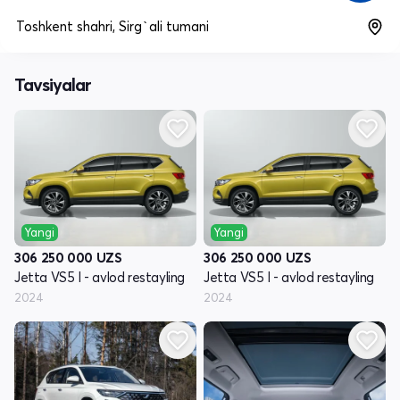
Toshkent shahri, Sirg`ali tumani
Tavsiyalar
Yangi
Yangi
306 250 000
UZS
306 250 000
UZS
Jetta VS5 I - avlod restayling
Jetta VS5 I - avlod restayling
2024
2024