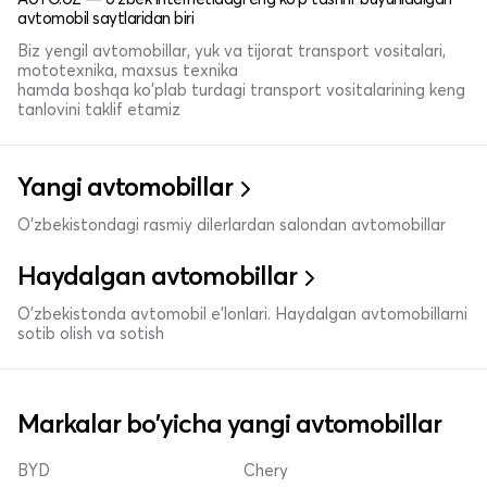
avtomobil saytlaridan biri
Biz yengil avtomobillar, yuk va tijorat transport vositalari,
mototexnika, maxsus texnika
hamda boshqa ko'plab turdagi transport vositalarining keng
tanlovini taklif etamiz
Yangi avtomobillar
O'zbekistondagi rasmiy dilerlardan salondan avtomobillar
Haydalgan avtomobillar
O'zbekistonda avtomobil e’lonlari. Haydalgan avtomobillarni
sotib olish va sotish
Markalar bo'yicha yangi avtomobillar
BYD
Chery