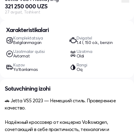
321 250 000 UZS
27 avgust, Toshkent
Xarakteristikalari
Komplektatsiya
Dvigatel
Belgilanmagan
1.4 l, 150 o.k., benzin
Uzatmalar qutisi
Uzatma
Avtomat
Oldi
Kuzov
Rangi
Yo‘ltanlamas
Oq
Sotuvchining izohi
🚗 Jetta VS5 2023 — Немецкий стиль. Проверенное
качество.
Надёжный кроссовер от концерна Volkswagen,
сочетающий в себе практичность, технологии и