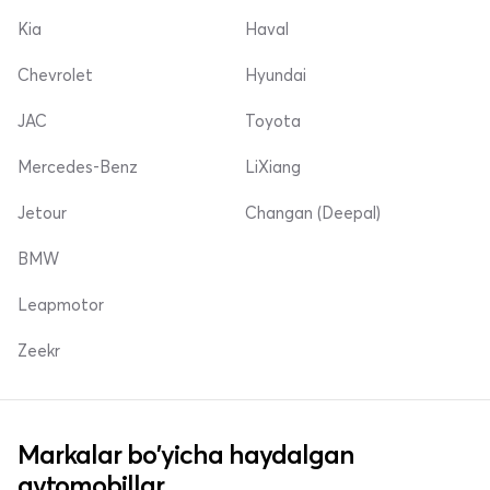
Kia
Haval
Chevrolet
Hyundai
JAC
Toyota
Mercedes-Benz
LiXiang
Jetour
Changan (Deepal)
BMW
Leapmotor
Zeekr
Markalar bo'yicha haydalgan
avtomobillar