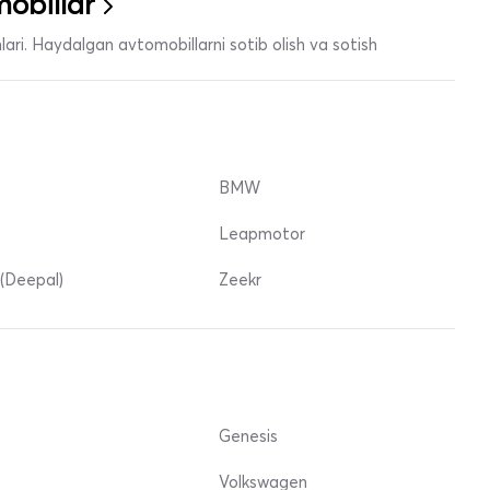
obillar
ari. Haydalgan avtomobillarni sotib olish va sotish
BMW
Leapmotor
(Deepal)
Zeekr
Genesis
Volkswagen