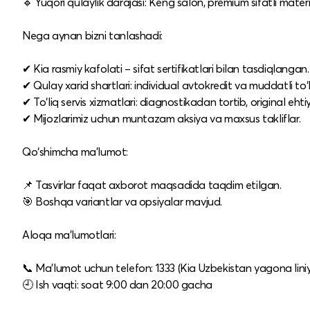
🔹 Yuqori qulaylik darajasi: Keng salon, premium sifatli mater
Nega aynan bizni tanlashadi:
✔ Kia rasmiy kafolati – sifat sertifikatlari bilan tasdiqlangan.
✔ Qulay xarid shartlari: individual avtokredit va muddatli to‘l
✔ To‘liq servis xizmatlari: diagnostikadan tortib, original eht
✔ Mijozlarimiz uchun muntazam aksiya va maxsus takliflar.
Qo‘shimcha ma’lumot:
📌 Tasvirlar faqat axborot maqsadida taqdim etilgan.
🎯 Boshqa variantlar va opsiyalar mavjud.
Aloqa ma’lumotlari:
📞 Ma’lumot uchun telefon: 1333 (Kia Uzbekistan yagona liniy
🕘 Ish vaqti: soat 9:00 dan 20:00 gacha