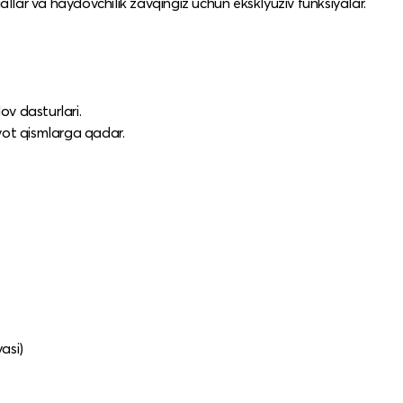
iallar va haydovchilik zavqingiz uchun eksklyuziv funksiyalar.
ov dasturlari.
iyot qismlarga qadar.
asi)