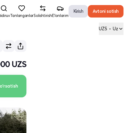
Kirish
Avtoni sotish
idiruv
Tanlanganlar
Solishtirish
E'lonlarim
UZS
•
Uz
000 UZS
o'rsatish