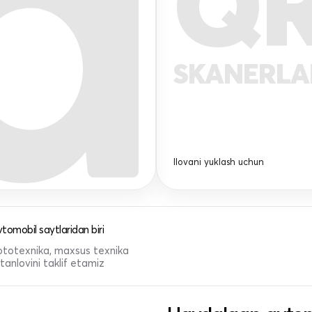
Q
SKANERL
Ilovani yuklash uchun
tomobil saytlaridan biri
 mototexnika, maxsus texnika
anlovini taklif etamiz