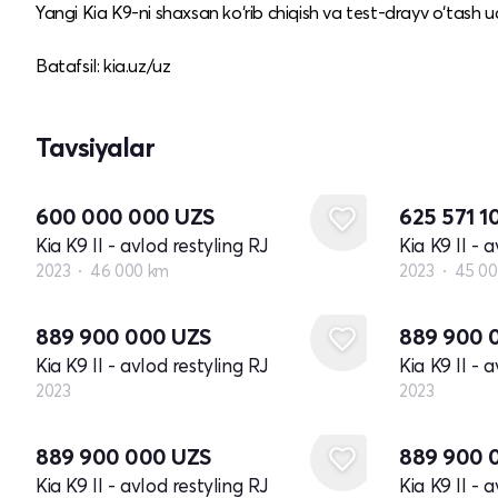
Yangi Kia K9-ni shaxsan ko‘rib chiqish va test-drayv o‘tash 
Batafsil: kia.uz/uz
Tavsiyalar
600 000 000
UZS
625 571 
Kia K9 II - avlod restyling RJ
Kia K9 II - 
2023
46 000 km
2023
45 00
Yangi
Yangi
889 900 000
UZS
889 900 
Kia K9 II - avlod restyling RJ
Kia K9 II - 
2023
2023
Yangi
Yangi
889 900 000
UZS
889 900 
Kia K9 II - avlod restyling RJ
Kia K9 II - 