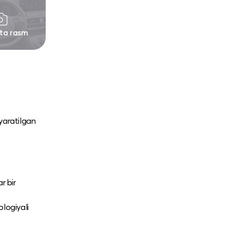
 ta rasm
yaratilgan
r bir
ologiyali