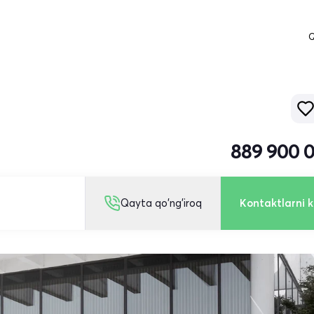
Q
889 900 
Qayta qo'ng'iroq
Kontaktlarni k