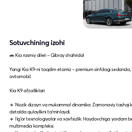
Sotuvchining izohi
🚗 Kia rasmiy dileri – Qibray shahrida!
Yangi Kia K9-ni taqdim etamiz – premium sinfdagi sedanda, h
avtomobil.
Kia K9 afzalliklari:
🔹 Nozik dizayn va mukammal dinamika: Zamonaviy tashqi ko‘rin
detalda qulaylikni ta’minlaydi.
🔹 Ilg‘or texnologiyalar va xavfsizlik: Haydovchiga yordam ber
multimedia kompleksi.