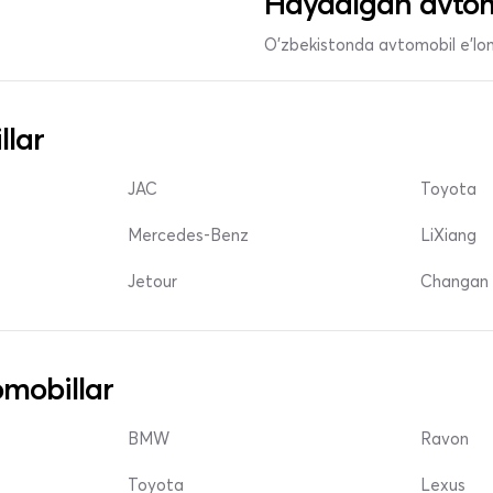
Haydalgan avtom
O'zbekistonda avtomobil e’lonl
llar
JAC
Toyota
Mercedes-Benz
LiXiang
Jetour
Changan 
mobillar
BMW
Ravon
Toyota
Lexus