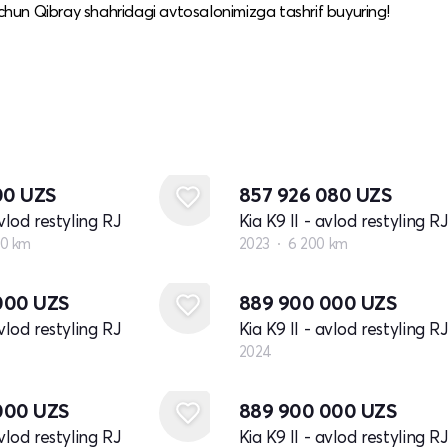
uchun Qibray shahridagi avtosalonimizga tashrif buyuring!
100
UZS
857 926 080
UZS
avlod restyling RJ
Kia K9 II - avlod restyling RJ
0 km
2023
6 200 km
Yangi
000
UZS
889 900 000
UZS
avlod restyling RJ
Kia K9 II - avlod restyling RJ
2024
Yangi
000
UZS
889 900 000
UZS
avlod restyling RJ
Kia K9 II - avlod restyling RJ