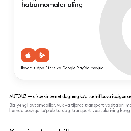
habarnomalar oling
Ilovamiz App Store va Google Play'da mavjud
AUTO.UZ — o'zbek internetidagi eng ko'p tashrif buyuriladigan av
Biz yengil avtomobillar, yuk va tijorat transport vositalari,
hamda boshqa ko'plab turdagi transport vositalarining keng t