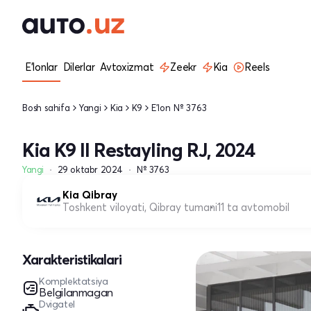
E'lonlar
Dilerlar
Avtoxizmat
Zeekr
Kia
Reels
Bosh sahifa
Yangi
Kia
K9
E'lon № 3763
Kia K9 II Restayling RJ, 2024
Yangi
29 oktabr 2024
№ 3763
Kia Qibray
Toshkent viloyati, Qibray tumani
11 ta avtomobil
Xarakteristikalari
Komplektatsiya
Belgilanmagan
Dvigatel