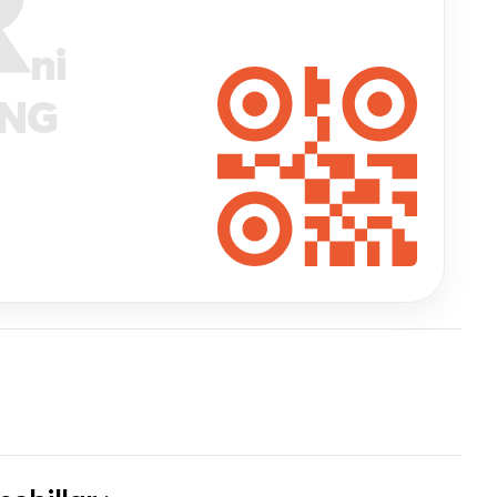
R
ni
ANG