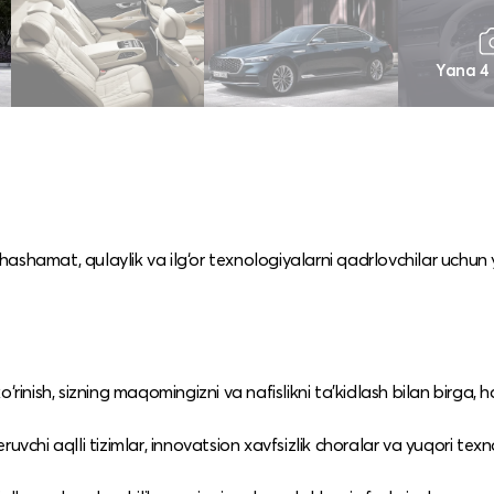
Yana 4
ashamat, qulaylik va ilg‘or texnologiyalarni qadrlovchilar uchun 
ish, sizning maqomingizni va nafislikni ta’kidlash bilan birga, ha
uvchi aqlli tizimlar, innovatsion xavfsizlik choralar va yuqori texn