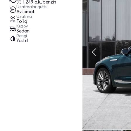
3.3 l, 249 o.k., benzin
Uzatmalar qutisi
Avtomat
Uzatma
To'liq
Kuzov
Sedan
Rangi
Yashil