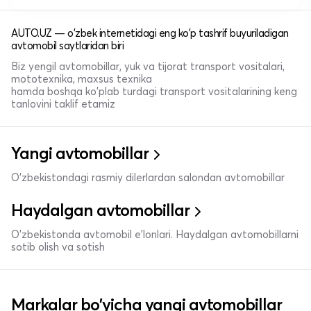
AUTO.UZ — o'zbek internetidagi eng ko'p tashrif buyuriladigan
avtomobil saytlaridan biri
Biz yengil avtomobillar, yuk va tijorat transport vositalari,
mototexnika, maxsus texnika
hamda boshqa ko'plab turdagi transport vositalarining keng
tanlovini taklif etamiz
Yangi avtomobillar
O'zbekistondagi rasmiy dilerlardan salondan avtomobillar
Haydalgan avtomobillar
O'zbekistonda avtomobil e’lonlari. Haydalgan avtomobillarni
sotib olish va sotish
Markalar bo'yicha yangi avtomobillar