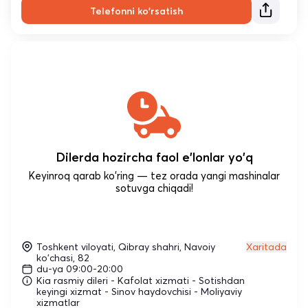
Telefonni ko'rsatish
Dilerda hozircha faol e'lonlar yo'q
Keyinroq qarab ko'ring — tez orada yangi mashinalar
sotuvga chiqadi!
Toshkent viloyati, Qibray shahri, Navoiy
Xaritada
ko'chasi, 82
du-ya 09:00-20:00
Kia rasmiy dileri - Kafolat xizmati - Sotishdan
keyingi xizmat - Sinov haydovchisi - Moliyaviy
xizmatlar