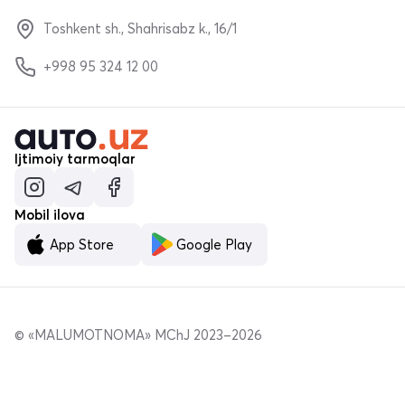
Toshkent sh., Shahrisabz k., 16/1
+998 95 324 12 00
Ijtimoiy tarmoqlar
Mobil ilova
App Store
Google Play
© «MALUMOTNOMA» MChJ 2023–2026