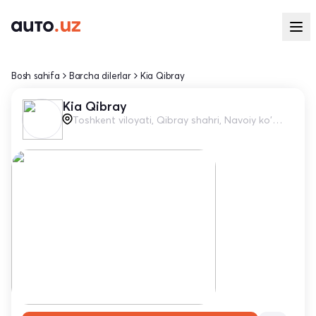
Bosh sahifa
Barcha dilerlar
Kia Qibray
Kia Qibray
Toshkent viloyati, Qibray shahri, Navoiy ko'chasi, 82