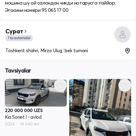
мошина шу ой салондан чикди нотарусга таййор.
Эгасини номери 95 065 17 00
Сурат
1 ta avtomobil
Toshkent shahri, Mirzo Ulug`bek tumani
Tavsiyalar
220 000 000
UZS
Kia Sonet I - avlod
2024
14 640 km