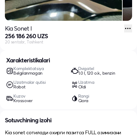
Kia Sonet I
256 186 260 UZS
20 sentabr, Toshkent
Xarakteristikalari
Komplektatsiya
Dvigatel
Belgilanmagan
1.0 l, 120 o.k., benzin
Uzatmalar qutisi
Uzatma
Robot
Oldi
Kuzov
Rangi
Krossover
Qora
Sotuvchining izohi
Kia sonet сотилади охирги пазитса FULL озимизани