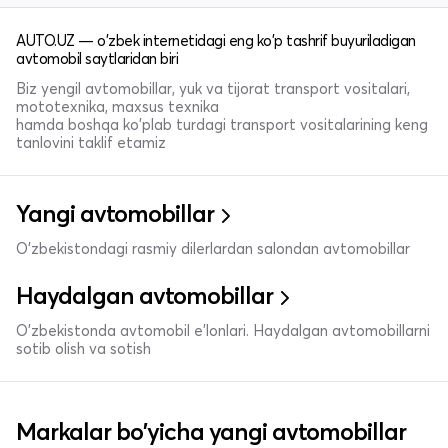
AUTO.UZ — o'zbek internetidagi eng ko'p tashrif buyuriladigan
avtomobil saytlaridan biri
Biz yengil avtomobillar, yuk va tijorat transport vositalari,
mototexnika, maxsus texnika
hamda boshqa ko'plab turdagi transport vositalarining keng
tanlovini taklif etamiz
Yangi avtomobillar
O'zbekistondagi rasmiy dilerlardan salondan avtomobillar
Haydalgan avtomobillar
O'zbekistonda avtomobil e’lonlari. Haydalgan avtomobillarni
sotib olish va sotish
Markalar bo'yicha yangi avtomobillar