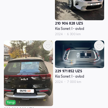
210 906 828
UZS
Kia Sonet I - avlod
2024
6 300 km
229 971 852
UZS
Kia Sonet I - avlod
2024
7 000 km
Yangi