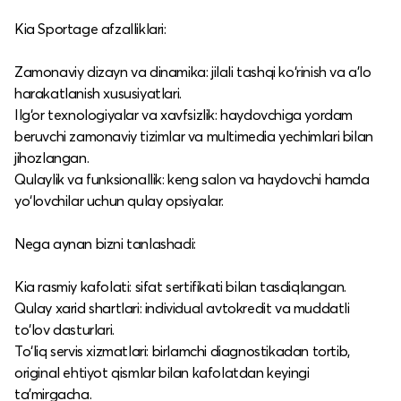
Kia Sportage afzalliklari:
Zamonaviy dizayn va dinamika: jilali tashqi ko‘rinish va a’lo
harakatlanish xususiyatlari.​
Ilg‘or texnologiyalar va xavfsizlik: haydovchiga yordam
beruvchi zamonaviy tizimlar va multimedia yechimlari bilan
jihozlangan.​
Qulaylik va funksionallik: keng salon va haydovchi hamda
yo‘lovchilar uchun qulay opsiyalar.​
Nega aynan bizni tanlashadi:
Kia rasmiy kafolati: sifat sertifikati bilan tasdiqlangan.​
Qulay xarid shartlari: individual avtokredit va muddatli
to‘lov dasturlari.​
To‘liq servis xizmatlari: birlamchi diagnostikadan tortib,
original ehtiyot qismlar bilan kafolatdan keyingi
ta’mirgacha.​