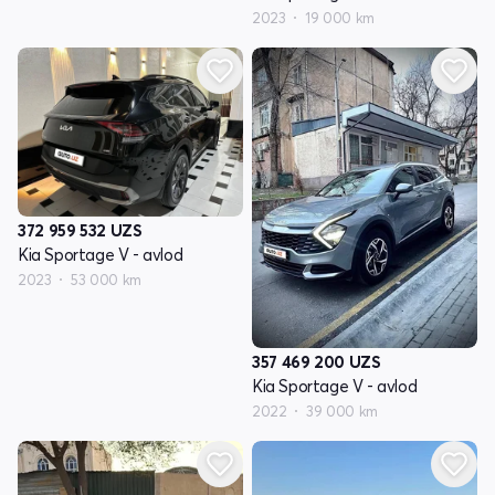
2023
19 000 km
372 959 532
UZS
Kia Sportage V - avlod
2023
53 000 km
357 469 200
UZS
Kia Sportage V - avlod
2022
39 000 km