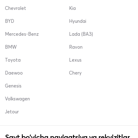
Chevrolet
Kia
BYD
Hyundai
Mercedes-Benz
Lada (ВАЗ)
BMW
Ravon
Toyota
Lexus
Daewoo
Chery
Genesis
Volkswagen
Jetour
Sayt bo'yicha navigatsiya va rekvizitlar