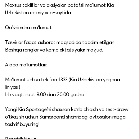
Maxsus takliflar va aksiyalar: batafsil ma’lumot Kia
Uzbekistan rasmiy veb-saytida.​
Qo‘shimcha ma’lumot:
Tasvirlar faqat axborot maqsadida taqdim etilgan.​
Boshqa ranglar va komplektatsiyalar mavjud.​
Aloqa ma’lumotlari:
Ma’lumot uchun telefon: 1333 (Kia Uzbekistan yagona
liniyasi)​
Ish vaqti: soat 9:00 dan 20:00 gacha​
Yangi Kia Sportage'ni shaxsan ko‘rib chiqish va test-drayv
o‘tkazish uchun Samarqand shahridagi avtosalonimizga
tashrif buyuring!​