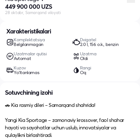
449 900 000 UZS
28 oktabr, Samarqand viloyati
Xarakteristikalari
Komplektatsiya
Dvigatel
Belgilanmagan
2.0 l, 156 o.k., benzin
Uzatmalar qutisi
Uzatma
Avtomat
Oldi
Kuzov
Rangi
Yo‘ltanlamas
Oq
Sotuvchining izohi
🚗 Kia rasmiy dileri – Samarqand shahrida!
Yangi Kia Sportage – zamonaviy krossover, faol shahar
hayoti va sayohatlar uchun uslub, innovatsiyalar va
qulaylikni birlashtiradi.​