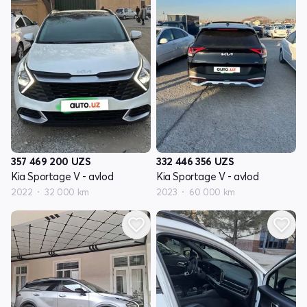
357 469 200
UZS
332 446 356
UZS
Kia Sportage V - avlod
Kia Sportage V - avlod
2022
32 000 km
2023
60 000 km