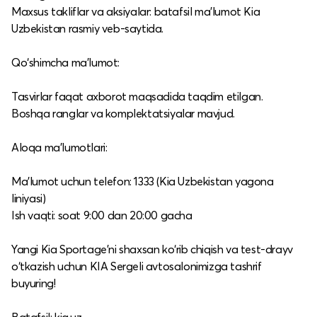
Maxsus takliflar va aksiyalar: batafsil ma’lumot Kia
Uzbekistan rasmiy veb-saytida.​
Qo‘shimcha ma’lumot:
Tasvirlar faqat axborot maqsadida taqdim etilgan.​
Boshqa ranglar va komplektatsiyalar mavjud.​
Aloqa ma’lumotlari:
Ma’lumot uchun telefon: 1333 (Kia Uzbekistan yagona
liniyasi)​
Ish vaqti: soat 9:00 dan 20:00 gacha​
Yangi Kia Sportage'ni shaxsan ko‘rib chiqish va test-drayv
o‘tkazish uchun KIA Sergeli avtosalonimizga tashrif
buyuring!​