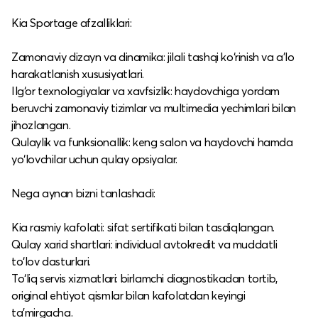
Kia Sportage afzalliklari:
Zamonaviy dizayn va dinamika: jilali tashqi ko‘rinish va a’lo
harakatlanish xususiyatlari.​
Ilg‘or texnologiyalar va xavfsizlik: haydovchiga yordam
beruvchi zamonaviy tizimlar va multimedia yechimlari bilan
jihozlangan.​
Qulaylik va funksionallik: keng salon va haydovchi hamda
yo‘lovchilar uchun qulay opsiyalar.​
Nega aynan bizni tanlashadi:
Kia rasmiy kafolati: sifat sertifikati bilan tasdiqlangan.​
Qulay xarid shartlari: individual avtokredit va muddatli
to‘lov dasturlari.​
To‘liq servis xizmatlari: birlamchi diagnostikadan tortib,
original ehtiyot qismlar bilan kafolatdan keyingi
ta’mirgacha.​