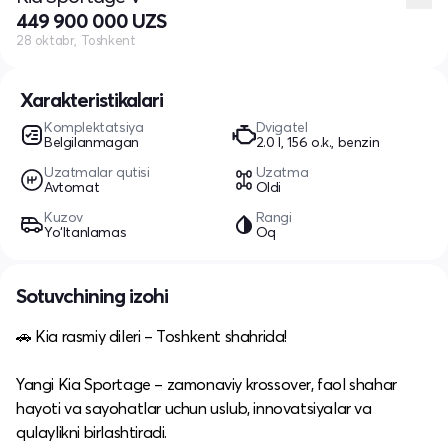
449 900 000 UZS
28 oktabr, Toshkent
Xarakteristikalari
Komplektatsiya
Dvigatel
Belgilanmagan
2.0 l, 156 o.k., benzin
Uzatmalar qutisi
Uzatma
Avtomat
Oldi
Kuzov
Rangi
Yo‘ltanlamas
Oq
Sotuvchining izohi
🚗 Kia rasmiy dileri – Toshkent shahrida!
Yangi Kia Sportage – zamonaviy krossover, faol shahar
hayoti va sayohatlar uchun uslub, innovatsiyalar va
qulaylikni birlashtiradi.​