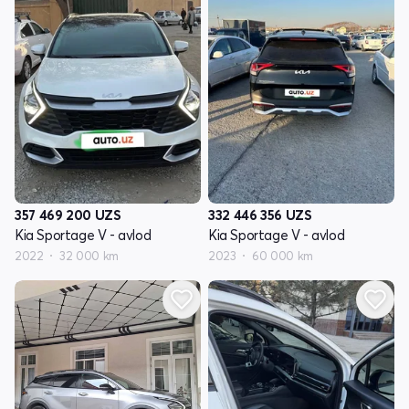
357 469 200
UZS
332 446 356
UZS
Kia Sportage V - avlod
Kia Sportage V - avlod
2022
32 000 km
2023
60 000 km