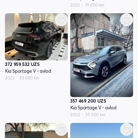
2023
19 000 km
372 959 532
UZS
Kia Sportage V - avlod
2023
53 000 km
357 469 200
UZS
Kia Sportage V - avlod
2022
39 000 km