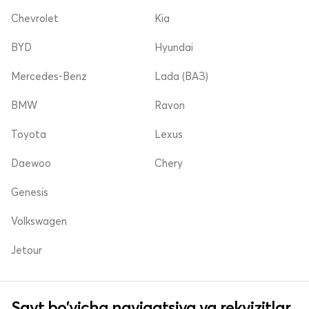
Chevrolet
Kia
BYD
Hyundai
Mercedes-Benz
Lada (ВАЗ)
BMW
Ravon
Toyota
Lexus
Daewoo
Chery
Genesis
Volkswagen
Jetour
Sayt bo'yicha navigatsiya va rekvizitlar