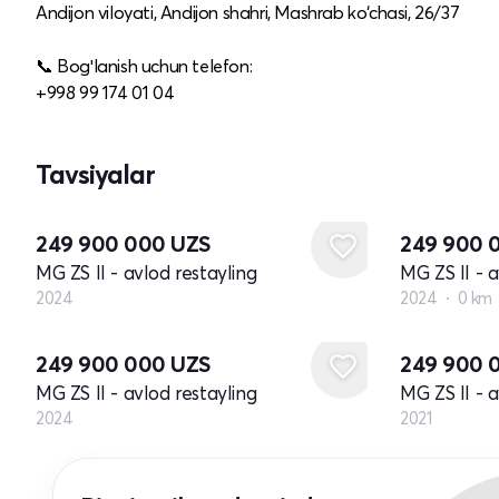
Andijon viloyati, Andijon shahri, Mashrab ko‘chasi, 26/37
📞 Bogʻlanish uchun telefon:
+998 99 174 01 04
Tavsiyalar
Yangi
249 900 000
UZS
249 900 
MG ZS II - avlod restayling
MG ZS II - a
2024
2024
0 km
Yangi
Yangi
249 900 000
UZS
249 900 
MG ZS II - avlod restayling
MG ZS II - 
2024
2021