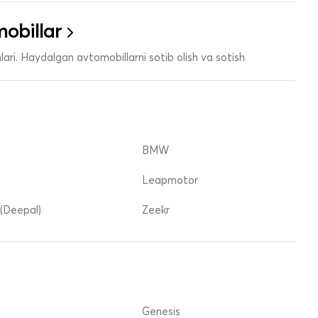
obillar
ari. Haydalgan avtomobillarni sotib olish va sotish
BMW
Leapmotor
(Deepal)
Zeekr
Genesis