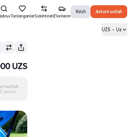
Kirish
Avtoni sotish
idiruv
Tanlanganlar
Solishtirish
E'lonlarim
UZS
•
Uz
000 UZS
o'rsatish
00 gacha