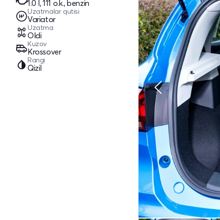
1.0 l, 111 o.k., benzin
Uzatmalar qutisi
Variator
Uzatma
Oldi
Kuzov
Krossover
Rangi
Qizil