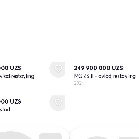
Yangi
000
UZS
249 900 000
UZS
vlod restayling
MG ZS II - avlod restayling
2024
000
UZS
avlod