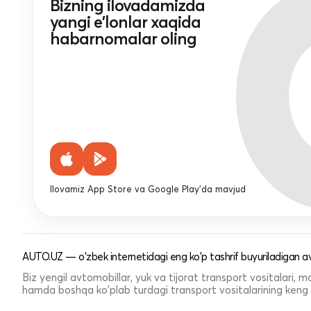
Bizning ilovadamizda
yangi e'lonlar xaqida
habarnomalar oling
Ilovamiz App Store va Google Play'da mavjud
AUTO.UZ — o'zbek internetidagi eng ko'p tashrif buyuriladigan av
Biz yengil avtomobillar, yuk va tijorat transport vositalari,
hamda boshqa ko'plab turdagi transport vositalarining keng t