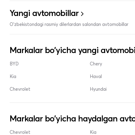
Yangi avtomobillar
O'zbekistondagi rasmiy dilerlardan salondan avtomobillar
Markalar bo'yicha yangi avtomobi
BYD
Chery
Kia
Haval
Chevrolet
Hyundai
Markalar bo'yicha haydalgan avto
Chevrolet
Kia