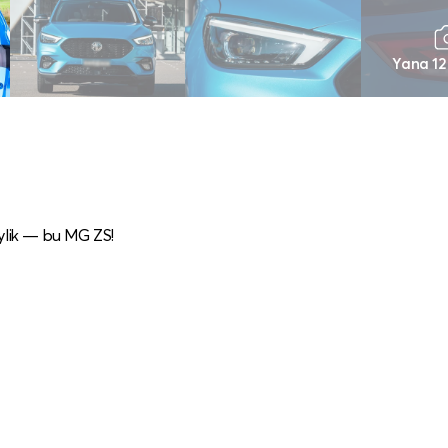
Yana 12
aylik — bu MG ZS!