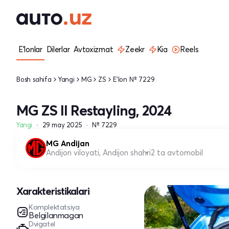
E'lonlar
Dilerlar
Avtoxizmat
Zeekr
Kia
Reels
Bosh sahifa
Yangi
MG
ZS
E'lon № 7229
MG ZS II Restayling, 2024
Yangi
29 may 2025
№ 7229
MG Andijan
Andijon viloyati, Andijon shahri
2 ta avtomobil
Xarakteristikalari
Komplektatsiya
Belgilanmagan
Dvigatel