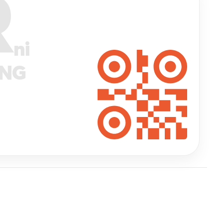
R
ni
ANG