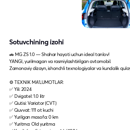
Sotuvchining izohi
🚗 MG ZS 1.0 — Shahar hayoti uchun ideal tanlov!
YANGI, yurilmagan va rasmiylashtirilgan avtomobil.
Zamonaviy dizayn, ishonchli texnologiyalar va kundalik qul
⚙️ TEXNIK MA'LUMOTLAR:
✅ Yili: 2024
✅ Dvigatel: 1.0 litr
✅ Qutisi: Variator (CVT)
✅ Quvvat: 111 ot kuchi
✅ Yurilgan masofa: 0 km
✅ Yuritma: Old yuritma