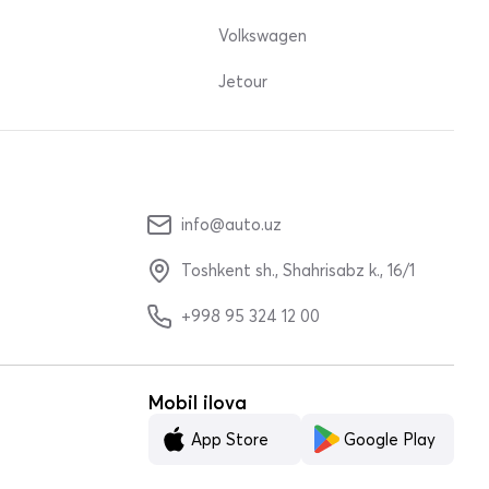
Volkswagen
Jetour
info@auto.uz
Toshkent sh., Shahrisabz k., 16/1
+998 95 324 12 00
Mobil ilova
App Store
Google Play