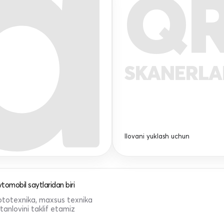
Q
SKANERL
Ilovani yuklash uchun
tomobil saytlaridan biri
 mototexnika, maxsus texnika
anlovini taklif etamiz