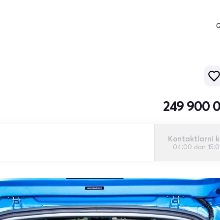
Q
249 900 
Kontaktlarni k
04:00 dan 15: