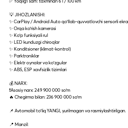
✅ Yoqilgʻi sarfi: taxminan 6 l / 100 km
💡 JIHOZLANISHI:
✨ CarPlay / Android Auto qoʻllab-quvvatlovchi sensorli ekr
✨ Orqa koʻrish kamerasi
✨ Koʻp funksiyali rul
✨ LED kunduzgi chiroqlar
✨ Konditsioner (klimat-kontrol)
✨ Parktroniklar
✨ Elektr oynalar va koʻzgular
✨ ABS, ESP xavfsizlik tizimlari
💰 NARX:
❗️Asosiy narx: 249 900 000 soʻm
🔥 Chegirma bilan: 236 900 000 soʻm
📌 Avtomobil toʻliq YANGI, yurilmagan va rasmiylashtirilgan.
📍 Manzil: