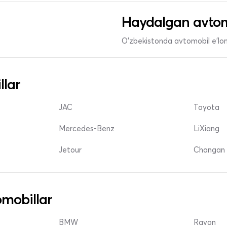
Haydalgan avtom
O'zbekistonda avtomobil e’lonl
llar
JAC
Toyota
Mercedes-Benz
LiXiang
Jetour
Changan 
mobillar
BMW
Ravon