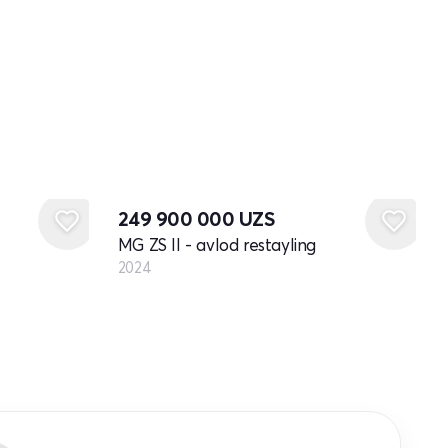
Yangi
249 900 000
UZS
MG ZS II - avlod restayling
2024