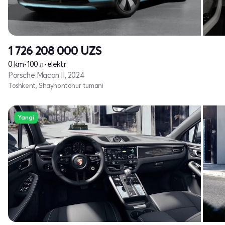
1 726 208 000
UZS
0 km
•
100 л
•
elektr
Porsche Macan II, 2024
Toshkent, Shayhontohur tumani
Yangi