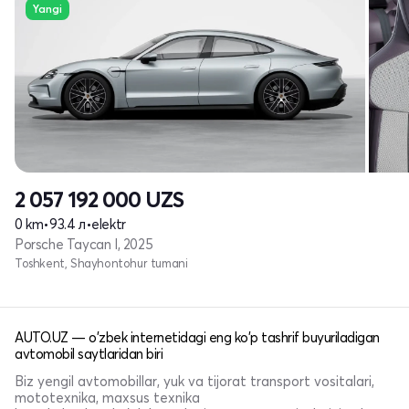
Yangi
2 057 192 000
UZS
0 km
•
93.4 л
•
elektr
Porsche Taycan I, 2025
Toshkent, Shayhontohur tumani
AUTO.UZ — o'zbek internetidagi eng ko'p tashrif buyuriladigan
avtomobil saytlaridan biri
Biz yengil avtomobillar, yuk va tijorat transport vositalari,
mototexnika, maxsus texnika