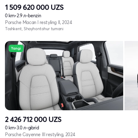
1 509 620 000
UZS
0 km
•
2.9 л
•
benzin
Porsche Macan I restyling II, 2024
Toshkent, Shayhontohur tumani
Yangi
2 426 712 000
UZS
0 km
•
3.0 л
•
gibrid
Porsche Cayenne III restyling, 2024