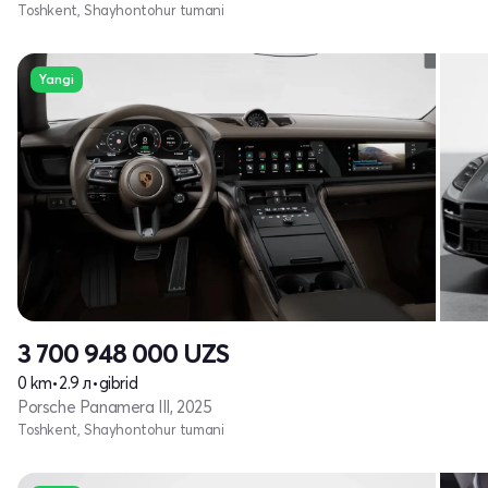
Toshkent, Shayhontohur tumani
Yangi
3 700 948 000
UZS
0 km
•
2.9 л
•
gibrid
Porsche Panamera III, 2025
Toshkent, Shayhontohur tumani