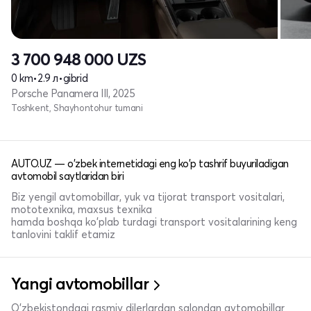
3 700 948 000
UZS
0 km
•
2.9 л
•
gibrid
Porsche Panamera III, 2025
Toshkent, Shayhontohur tumani
AUTO.UZ — o'zbek internetidagi eng ko'p tashrif buyuriladigan
avtomobil saytlaridan biri
Biz yengil avtomobillar, yuk va tijorat transport vositalari,
mototexnika, maxsus texnika
hamda boshqa ko'plab turdagi transport vositalarining keng
tanlovini taklif etamiz
Yangi avtomobillar
O'zbekistondagi rasmiy dilerlardan salondan avtomobillar