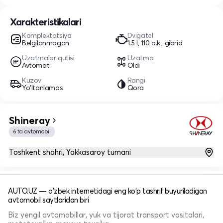
Xarakteristikalari
Komplektatsiya
Dvigatel
Belgilanmagan
1.5 l, 110 o.k., gibrid
Uzatmalar qutisi
Uzatma
Avtomat
Oldi
Kuzov
Rangi
Yo‘ltanlamas
Qora
Shineray
6 ta avtomobil
Toshkent shahri, Yakkasaroy tumani
AUTO.UZ — o'zbek internetidagi eng ko'p tashrif buyuriladigan
avtomobil saytlaridan biri
Biz yengil avtomobillar, yuk va tijorat transport vositalari,