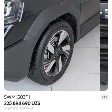
SWM G03F I
225 894 690 UZS
15 yanvar, Toshkent