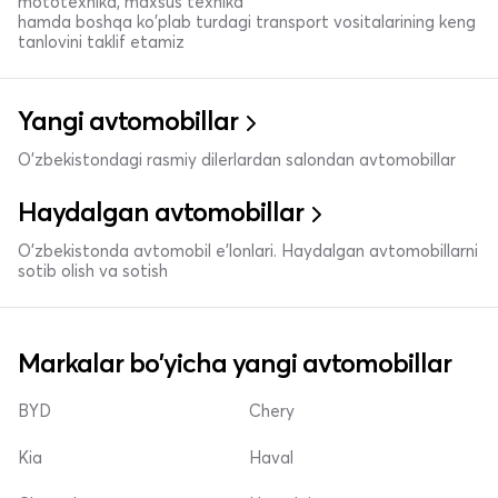
mototexnika, maxsus texnika
hamda boshqa ko'plab turdagi transport vositalarining keng
tanlovini taklif etamiz
Yangi avtomobillar
O'zbekistondagi rasmiy dilerlardan salondan avtomobillar
Haydalgan avtomobillar
O'zbekistonda avtomobil e’lonlari. Haydalgan avtomobillarni
sotib olish va sotish
Markalar bo'yicha yangi avtomobillar
BYD
Chery
Kia
Haval