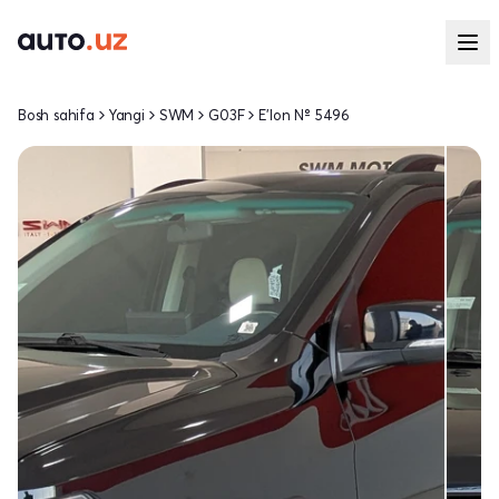
Bosh sahifa
Yangi
SWM
G03F
E'lon № 5496