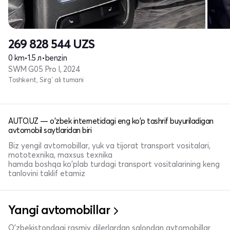
269 828 544
UZS
0 km
•
1.5 л
•
benzin
SWM G05 Pro I, 2024
Toshkent, Sirg`ali tumani
AUTO.UZ — o'zbek internetidagi eng ko'p tashrif buyuriladigan
avtomobil saytlaridan biri
Biz yengil avtomobillar, yuk va tijorat transport vositalari,
mototexnika, maxsus texnika
hamda boshqa ko'plab turdagi transport vositalarining keng
tanlovini taklif etamiz
Yangi avtomobillar
O'zbekistondagi rasmiy dilerlardan salondan avtomobillar