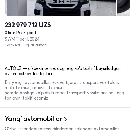
232 979 712
UZS
0 km
•
1.5 л
•
gibrid
SWM Tiger I, 2024
Toshkent, Sirg`ali tumani
AUTO.UZ — o'zbek internetidagi eng ko'p tashrif buyuriladigan
avtomobil saytlaridan biri
Biz yengil avtomobillar, yuk va tijorat transport vositalari,
mototexnika, maxsus texnika
hamda boshqa ko'plab turdagi transport vositalarining keng
tanlovini taklif etamiz
Yangi avtomobillar
O'zbekistondagi rasmiy dilerlardan salondan avtomobillar