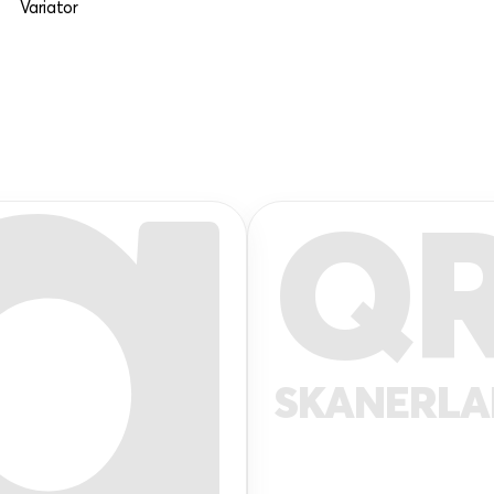
Variator
Q
SKANERL