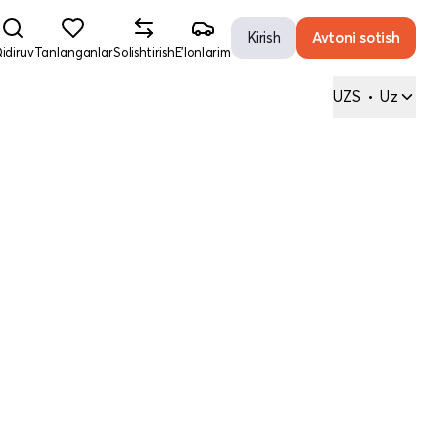
Kirish
Avtoni sotish
idiruv
Tanlanganlar
Solishtirish
E'lonlarim
UZS
•
Uz