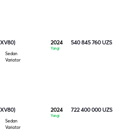
(XV80)
2024
540 845 760
UZS
Yangi
Sedan
Variator
(XV80)
2024
722 400 000
UZS
Yangi
Sedan
Variator