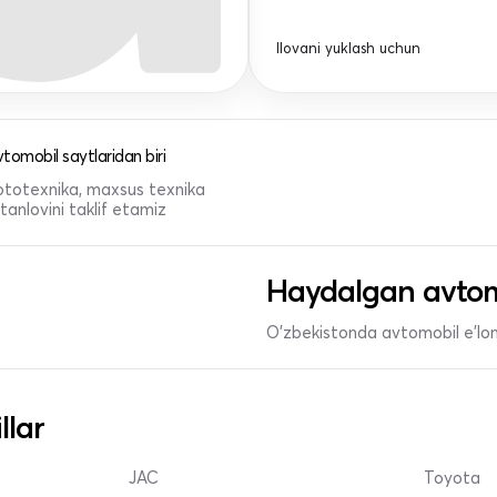
Ilovani yuklash uchun
tomobil saytlaridan biri
 mototexnika, maxsus texnika
anlovini taklif etamiz
Haydalgan avtom
O'zbekistonda avtomobil e’lonl
llar
JAC
Toyota