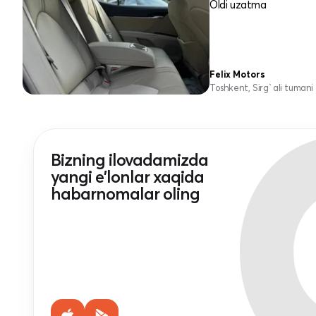
Oldi uzatma
Felix Motors
Toshkent, Sirg`ali tumani
Bizning ilovadamizda
yangi e'lonlar xaqida
habarnomalar oling