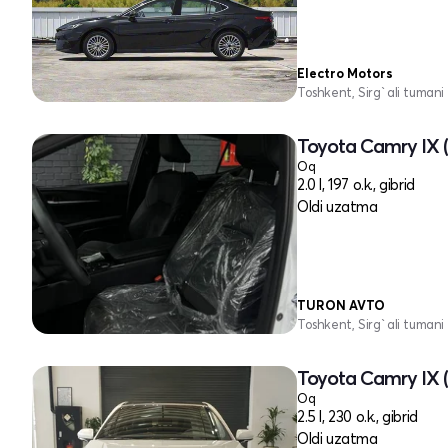
Electro Motors
Toshkent, Sirg`ali tumani
Toyota Camry IX 
Oq
2.0 l, 197 o.k., gibrid
Oldi uzatma
TURON AVTO
Toshkent, Sirg`ali tumani
Toyota Camry IX 
Oq
2.5 l, 230 o.k., gibrid
Oldi uzatma