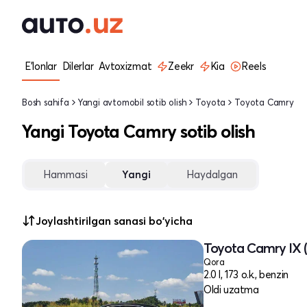
E'lonlar
Dilerlar
Avtoxizmat
Zeekr
Kia
Reels
Bosh sahifa
Yangi avtomobil sotib olish
Toyota
Toyota Camry
Yangi Toyota Camry sotib olish
Hammasi
Yangi
Haydalgan
Joylashtirilgan sanasi bo'yicha
Toyota Camry IX 
Qora
2.0 l, 173 o.k., benzin
Oldi uzatma