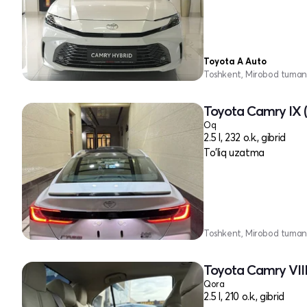
Toyota A Auto
Toshkent, Mirobod tuman
Toyota Camry IX 
Oq
2.5 l, 232 o.k., gibrid
To'liq uzatma
Toshkent, Mirobod tuman
Toyota Camry VII
Qora
2.5 l, 210 o.k., gibrid