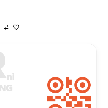
R
ni
ANG