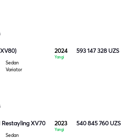
i
(XV80)
2024
593 147 328
UZS
Yangi
Sedan
Variator
i
I Restayling XV70
2023
540 845 760
UZS
Yangi
Sedan