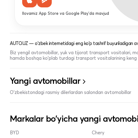
Ilovamiz App Store va Google Play'da mavjud
AUTO.UZ — o'zbek internetidagi eng ko'p tashrif buyuriladigan av
Biz yengil avtomobillar, yuk va tijorat transport vositalari,
hamda boshqa ko'plab turdagi transport vositalarining keng t
Yangi avtomobillar
O'zbekistondagi rasmiy dilerlardan salondan avtomobillar
Markalar bo'yicha yangi avtomobi
BYD
Chery