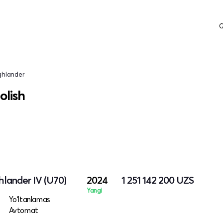
Q
ghlander
olish
lander IV (U70)
2024
1 251 142 200
UZS
Yangi
Yo‘ltanlamas
Avtomat