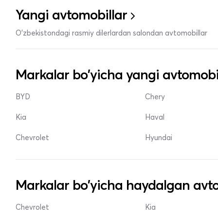
Yangi avtomobillar
O'zbekistondagi rasmiy dilerlardan salondan avtomobillar
Markalar bo'yicha yangi avtomobi
BYD
Chery
Kia
Haval
Chevrolet
Hyundai
Markalar bo'yicha haydalgan avto
Chevrolet
Kia