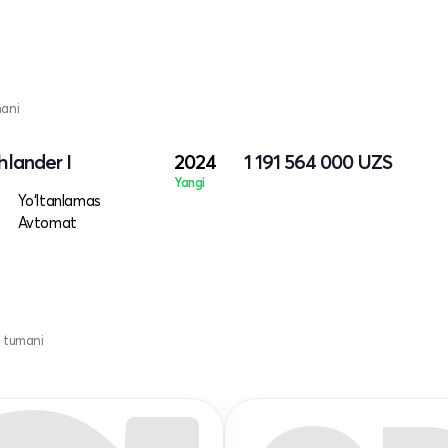
mani
lander I
2024
1 191 564 000
UZS
Yangi
Yo‘ltanlamas
Avtomat
 tumani