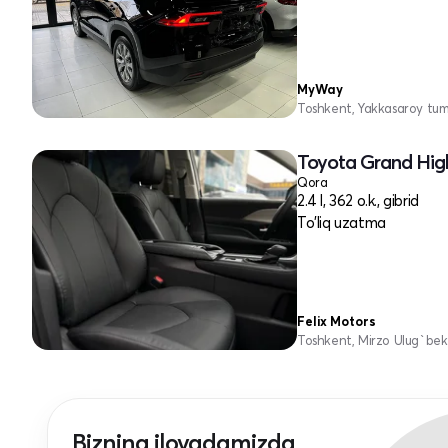
MyWay
Toshkent, Yakkasaroy tu
Toyota Grand High
Qora
2.4 l, 362 o.k., gibrid
To'liq uzatma
Felix Motors
Toshkent, Mirzo Ulug`bek
Bizning ilovadamizda