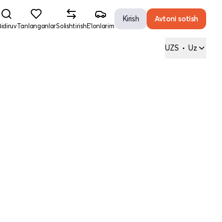
Kirish
Avtoni sotish
idiruv
Tanlanganlar
Solishtirish
E'lonlarim
UZS
•
Uz