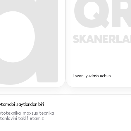
Q
SKANERL
Ilovani yuklash uchun
tomobil saytlaridan biri
 mototexnika, maxsus texnika
anlovini taklif etamiz