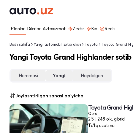
E'lonlar
Dilerlar
Avtoxizmat
Zeekr
Kia
Reels
Bosh sahifa
Yangi avtomobil sotib olish
Toyota
Toyota Grand Hi
Yangi Toyota Grand Highlander sotib 
Hammasi
Yangi
Haydalgan
Joylashtirilgan sanasi bo'yicha
Toyota Grand High
Qora
2.5 l, 248 o.k., gibrid
To'liq uzatma