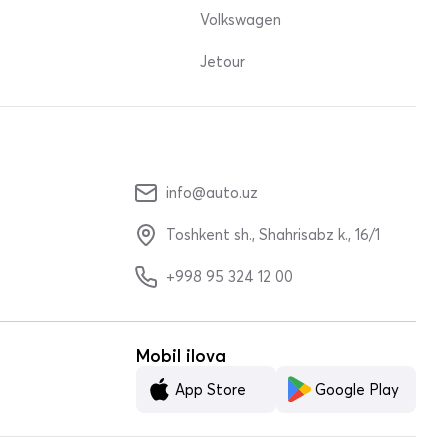
Volkswagen
Jetour
info@auto.uz
Toshkent sh., Shahrisabz k., 16/1
+998 95 324 12 00
Mobil ilova
App Store
Google Play