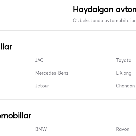
Haydalgan avtom
O'zbekistonda avtomobil e’lonl
llar
JAC
Toyota
Mercedes-Benz
LiXiang
Jetour
Changan 
mobillar
BMW
Ravon