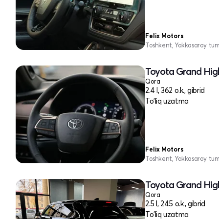
Felix Motors
Toshkent, Yakkasaroy tu
Toyota Grand High
Qora
2.4 l, 362 o.k., gibrid
To'liq uzatma
Felix Motors
Toshkent, Yakkasaroy tu
Toyota Grand High
Qora
2.5 l, 245 o.k., gibrid
To'liq uzatma