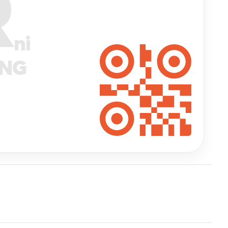
R
ni
ANG