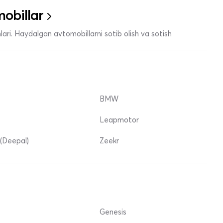
obillar
ari. Haydalgan avtomobillarni sotib olish va sotish
BMW
Leapmotor
(Deepal)
Zeekr
Genesis