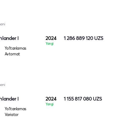
mani
lander I
2024
1 286 889 120
UZS
Yangi
Yo‘ltanlamas
Avtomat
mani
lander I
2024
1 155 817 080
UZS
Yangi
Yo‘ltanlamas
Variator