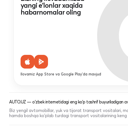
yangi e'lonlar xaqida
habarnomalar oling
Ilovamiz App Store va Google Play'da mavjud
AUTO.UZ — o'zbek internetidagi eng ko'p tashrif buyuriladigan av
Biz yengil avtomobillar, yuk va tijorat transport vositalari,
hamda boshqa ko'plab turdagi transport vositalarining keng t