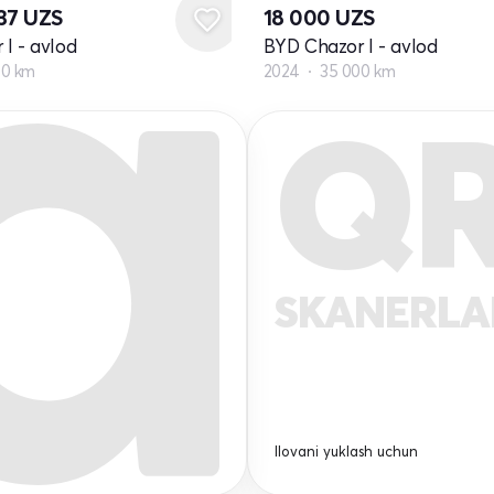
737
UZS
18 000
UZS
I - avlod
BYD Chazor I - avlod
00 km
2024
35 000 km
Q
SKANERL
Ilovani yuklash uchun