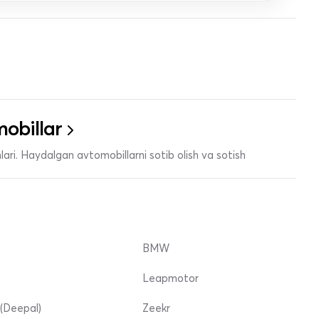
obillar
ari. Haydalgan avtomobillarni sotib olish va sotish
BMW
Leapmotor
(Deepal)
Zeekr