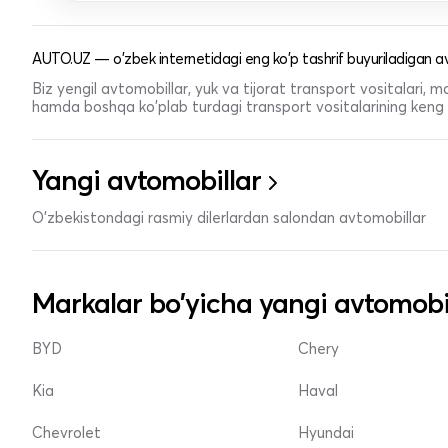
AUTO.UZ — o'zbek internetidagi eng ko'p tashrif buyuriladigan av
Biz yengil avtomobillar, yuk va tijorat transport vositalari,
hamda boshqa ko'plab turdagi transport vositalarining keng t
Yangi avtomobillar
O'zbekistondagi rasmiy dilerlardan salondan avtomobillar
Markalar bo'yicha yangi avtomobi
BYD
Chery
Kia
Haval
Chevrolet
Hyundai