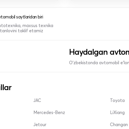
tomobil saytlaridan biri
 mototexnika, maxsus texnika
anlovini taklif etamiz
Haydalgan avtom
O'zbekistonda avtomobil e’lonl
llar
JAC
Toyota
Mercedes-Benz
LiXiang
Jetour
Changan 