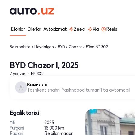
E'lonlar
Dilerlar
Avtoxizmat
Zeekr
Kia
Reels
Bosh sahifa
Haydalgan
BYD
Chazor
E'lon № 302
BYD Chazor I, 2025
7 yanvar
№ 302
Камилла
Toshkent shahri, Yashnobod tumani
1 ta avtomobil
Egalik tarixi
Yili
2025
Yurgani
18 000 km
Egalari
Belgilanmagan