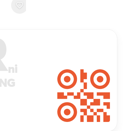
R
ni
ANG