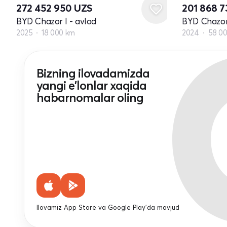
272 452 950
UZS
201 868 
BYD Chazor I - avlod
BYD Chazor 
2025
18 000 km
2024
58 0
Bizning ilovadamizda
yangi e'lonlar xaqida
habarnomalar oling
Ilovamiz App Store va Google Play'da mavjud