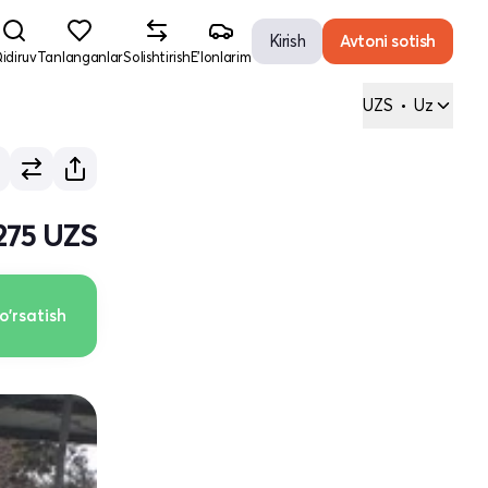
Kirish
Avtoni sotish
idiruv
Tanlanganlar
Solishtirish
E'lonlarim
UZS
•
Uz
275 UZS
o'rsatish