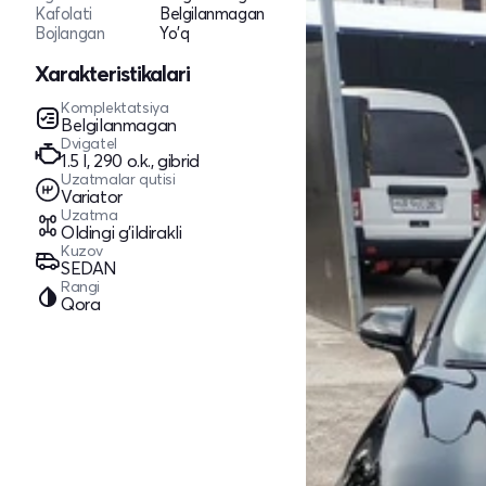
Kafolati
Belgilanmagan
Bojlangan
Yo'q
Xarakteristikalari
Komplektatsiya
Belgilanmagan
Dvigatel
1.5 l, 290 o.k., gibrid
Uzatmalar qutisi
Variator
Uzatma
Oldingi g'ildirakli
Kuzov
SEDAN
Rangi
Qora