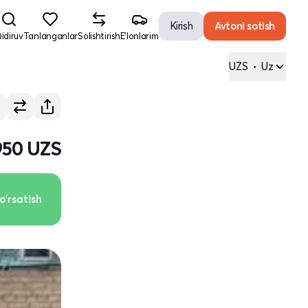
Kirish
Avtoni sotish
idiruv
Tanlanganlar
Solishtirish
E'lonlarim
UZS
•
Uz
950 UZS
o'rsatish