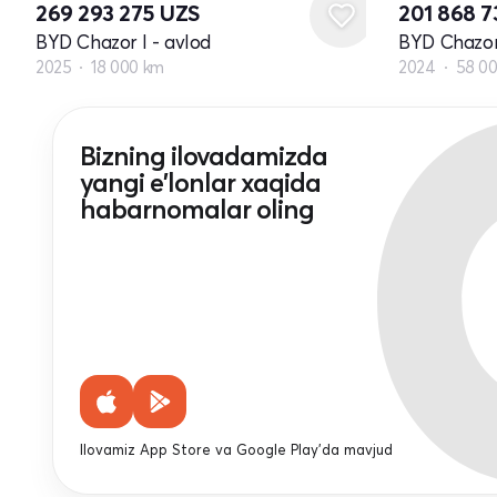
269 293 275
UZS
201 868 
BYD Chazor I - avlod
BYD Chazor 
2025
18 000 km
2024
58 0
Bizning ilovadamizda
yangi e'lonlar xaqida
habarnomalar oling
Ilovamiz App Store va Google Play'da mavjud