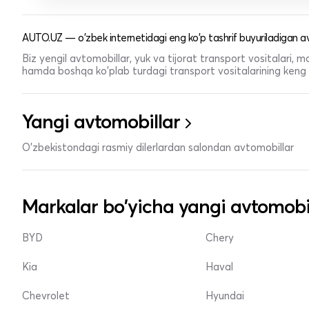
AUTO.UZ — o'zbek internetidagi eng ko'p tashrif buyuriladigan av
Biz yengil avtomobillar, yuk va tijorat transport vositalari,
hamda boshqa ko'plab turdagi transport vositalarining keng t
Yangi avtomobillar
O'zbekistondagi rasmiy dilerlardan salondan avtomobillar
Markalar bo'yicha yangi avtomobi
BYD
Chery
Kia
Haval
Chevrolet
Hyundai