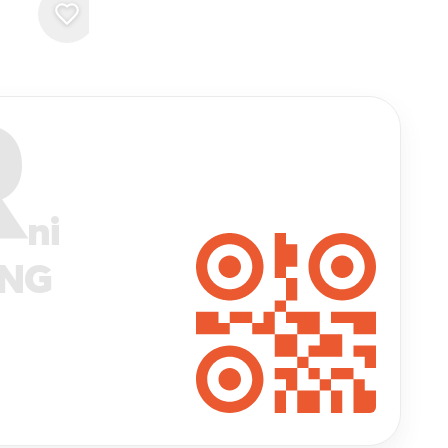
R
ni
ANG