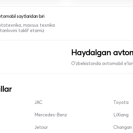
tomobil saytlaridan biri
 mototexnika, maxsus texnika
anlovini taklif etamiz
Haydalgan avtom
O'zbekistonda avtomobil e’lonl
llar
JAC
Toyota
Mercedes-Benz
LiXiang
Jetour
Changan 