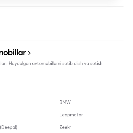
obillar
ari. Haydalgan avtomobillarni sotib olish va sotish
BMW
Leapmotor
(Deepal)
Zeekr