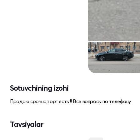
Sotuvchining izohi
Продаю срочно,торг есть !! Все вопросы по телефону
Tavsiyalar