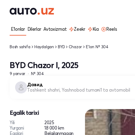
E'lonlar
Dilerlar
Avtoxizmat
Zeekr
Kia
Reels
Bosh sahifa
Haydalgan
BYD
Chazor
E'lon № 304
BYD Chazor I, 2025
9 yanvar
№ 304
Давид
Toshkent shahri, Yashnobod tumani
1 ta avtomobil
Egalik tarixi
Yili
2025
Yurgani
18 000 km
Egalari
Belgilanmagan