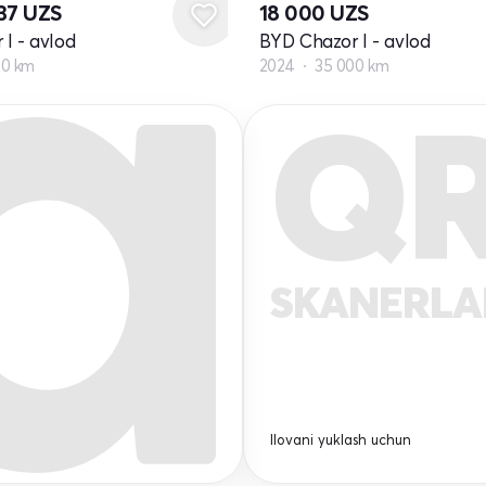
737
UZS
18 000
UZS
I - avlod
BYD Chazor I - avlod
00 km
2024
35 000 km
Q
SKANERL
Ilovani yuklash uchun