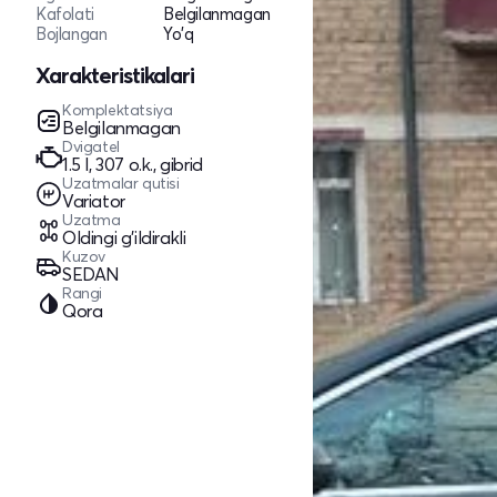
Kafolati
Belgilanmagan
Bojlangan
Yo'q
Xarakteristikalari
Komplektatsiya
Belgilanmagan
Dvigatel
1.5 l, 307 o.k., gibrid
Uzatmalar qutisi
Variator
Uzatma
Oldingi g'ildirakli
Kuzov
SEDAN
Rangi
Qora