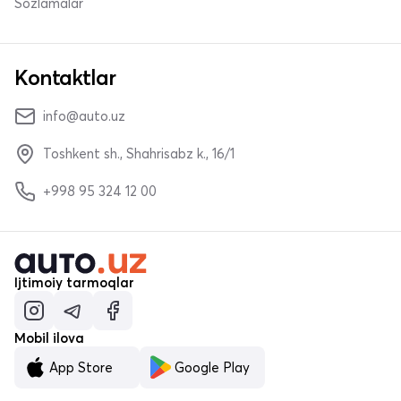
Sozlamalar
Kontaktlar
info@auto.uz
Toshkent sh., Shahrisabz k., 16/1
+998 95 324 12 00
Ijtimoiy tarmoqlar
Mobil ilova
App Store
Google Play