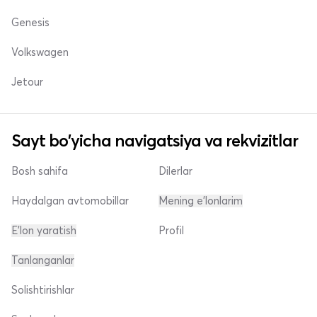
Genesis
Volkswagen
Jetour
Sayt bo'yicha navigatsiya va rekvizitlar
Bosh sahifa
Dilerlar
Haydalgan avtomobillar
Mening e'lonlarim
E'lon yaratish
Profil
Tanlanganlar
Solishtirishlar