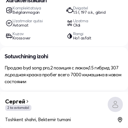
Xarakteristikalari
Komplektatsiya
Dvigatel
Belgilanmagan
1.5 l, 197 o.k., gibrid
Uzatmalar qutisi
Uzatma
Avtomat
Oldi
Kuzov
Rangi
Krossover
Ho'l asfalt
Sotuvchining izohi
Продаю byd song pro,2 позиция с люком,1.5 гибрид 307
лс,родная краска пробег всего 7000 км,машина в новом
состоянии
Сергей
2 ta avtomobil
Toshkent shahri, Bektemir tumani