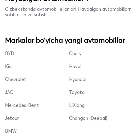
O'zbekistonda avtomobil e’lonlari. Haydalgan avtomobillarni
sotib olish va sotish
Markalar bo'yicha yangi avtomobillar
BYD
Chery
Kia
Haval
Chevrolet
Hyundai
JAC
Toyota
Mercedes-Benz
LiXiang
Jetour
Changan (Deepal)
BMW