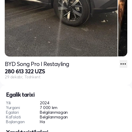
BYD Song Pro I Restayling
280 613 322 UZS
29 dekabr, Toshkent
Egalik tarixi
Yili
2024
Yurgani
7 000 km
Egalari
Belgilanmagan
Kafolati
Belgilanmagan
Bojlangan
Ha