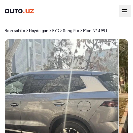
Bosh sahifa
Haydalgan
BYD
Song Pro
E'lon № 4991