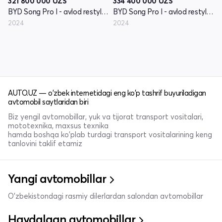
321 800 000
UZS
334 400 000
UZS
BYD Song Pro I - avlod restyling
BYD Song Pro I - avlod restyling
2024
2024
AUTO.UZ — o'zbek internetidagi eng ko'p tashrif buyuriladigan
avtomobil saytlaridan biri
Biz yengil avtomobillar, yuk va tijorat transport vositalari,
mototexnika, maxsus texnika
hamda boshqa ko'plab turdagi transport vositalarining keng
tanlovini taklif etamiz
Yangi avtomobillar
O'zbekistondagi rasmiy dilerlardan salondan avtomobillar
Haydalgan avtomobillar