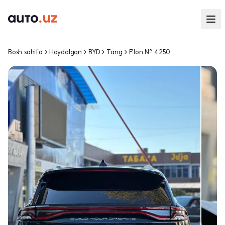
Bosh sahifa
Haydalgan
BYD
Tang
E'lon № 4250