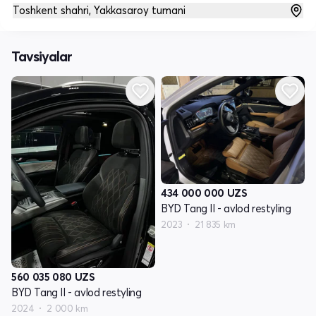
Toshkent shahri, Yakkasaroy tumani
Tavsiyalar
434 000 000
UZS
BYD Tang II - avlod restyling
2023
21 835 km
560 035 080
UZS
BYD Tang II - avlod restyling
2024
2 000 km