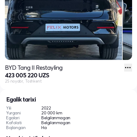
BYD Tang II Restayling
423 005 220 UZS
25 noyabr, Toshkent
Egalik tarixi
Yili
2022
Yurgani
20 000 km
Egalari
Belgilanmagan
Kafolati
Belgilanmagan
Bojlangan
Ha