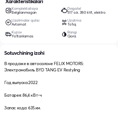
Xarakteristikalari
Komplektatsiya
Dvigatel
Belgilanmagan
517 o.k. 380 kVt, elektro
Uzatmalar qutisi
Uzatma
Avtomat
To'liq
Kuzov
Rangi
Yo‘ltanlamas
Qora
Sotuvchining izohi
В продаже в автосалоне FELIX MOTORS:
Электромобиль BYD TANG EV Restyling
Год выпуска:2022
Батарея: 86,4 кВт-ч
Запас хода: 635.км.