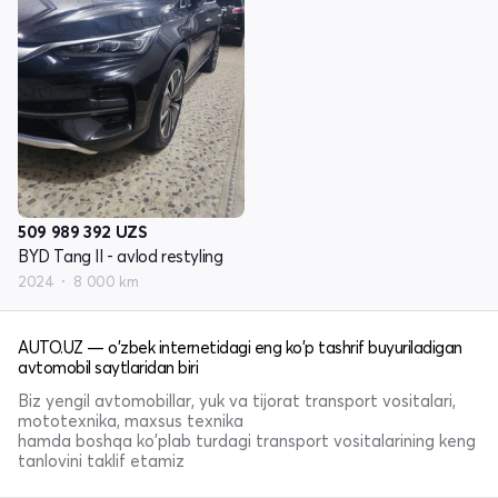
509 989 392
UZS
BYD Tang II - avlod restyling
2024
8 000 km
AUTO.UZ — o'zbek internetidagi eng ko'p tashrif buyuriladigan
avtomobil saytlaridan biri
Biz yengil avtomobillar, yuk va tijorat transport vositalari,
mototexnika, maxsus texnika
hamda boshqa ko'plab turdagi transport vositalarining keng
tanlovini taklif etamiz