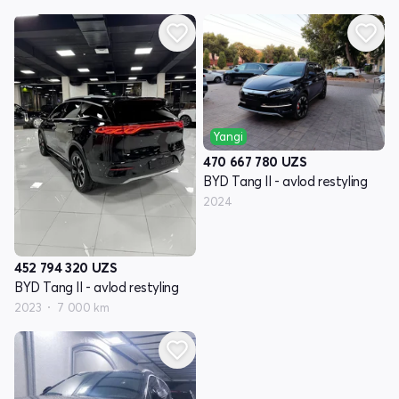
Yangi
470 667 780
UZS
BYD Tang II - avlod restyling
2024
452 794 320
UZS
BYD Tang II - avlod restyling
2023
7 000 km