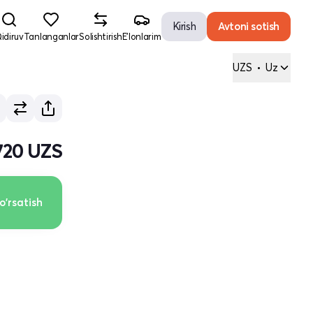
Kirish
Avtoni sotish
idiruv
Tanlanganlar
Solishtirish
E'lonlarim
UZS
•
Uz
720 UZS
o'rsatish