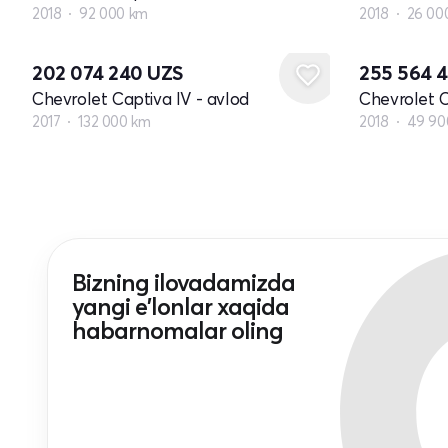
2018
92 000 km
2018
26 00
202 074 240
UZS
255 564 
Chevrolet Captiva IV - avlod
Chevrolet C
2017
132 000 km
2018
49 90
Bizning ilovadamizda
yangi e'lonlar xaqida
habarnomalar oling