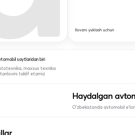
Ilovani yuklash uchun
tomobil saytlaridan biri
 mototexnika, maxsus texnika
anlovini taklif etamiz
Haydalgan avtom
O'zbekistonda avtomobil e’lonl
llar