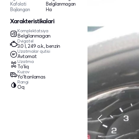
Kafolati
Belgilanmagan
Bojlangan
Ha
Xarakteristikalari
Komplektatsiya
Belgilanmagan
Dvigatel
3.0 l, 249 o.k., benzin
Uzatmalar qutisi
Avtomat
Uzatma
To'liq
Kuzov
Yo‘ltanlamas
Rangi
Oq