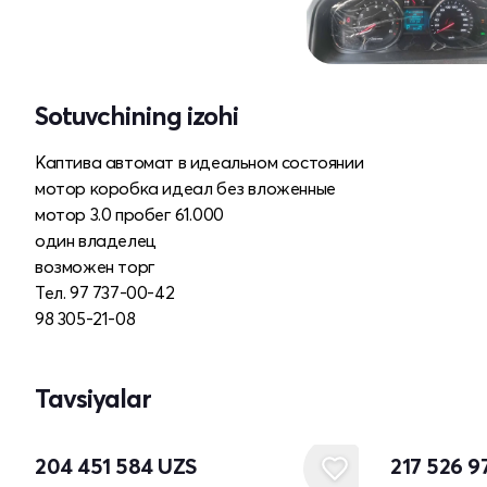
Sotuvchining izohi
Каптива автомат в идеальном состоянии
мотор коробка идеал без вложенные
мотор 3.0 пробег 61.000
один владелец
возможен торг
Тел. 97 737-00-42
98 305-21-08
Tavsiyalar
204 451 584
UZS
217 526 9