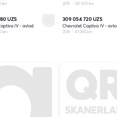
0 km
2015
120 000 km
480
UZS
309 054 720
UZS
aptiva IV - avlod
Chevrolet Captiva IV - avlo
0 km
2018
41 000 km
Q
SKANERL