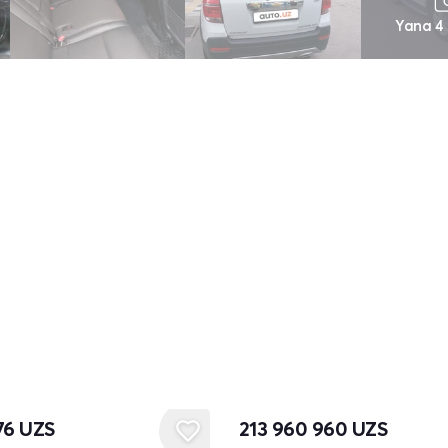
Yana 4
76
UZS
213 960 960
UZS