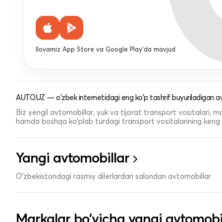
Ilovamiz App Store va Google Play'da mavjud
AUTO.UZ — o'zbek internetidagi eng ko'p tashrif buyuriladigan av
Biz yengil avtomobillar, yuk va tijorat transport vositalari,
hamda boshqa ko'plab turdagi transport vositalarining keng t
Yangi avtomobillar
O'zbekistondagi rasmiy dilerlardan salondan avtomobillar
Markalar bo'yicha yangi avtomobi