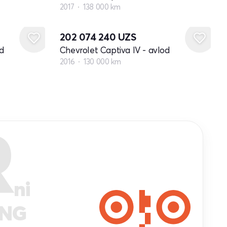
2017
138 000 km
202 074 240
UZS
d
Chevrolet Captiva IV - avlod
2016
130 000 km
R
ni
ANG