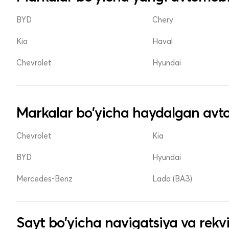
BYD
Chery
Kia
Haval
Chevrolet
Hyundai
Markalar bo'yicha haydalgan avto
Chevrolet
Kia
BYD
Hyundai
Mercedes-Benz
Lada (ВАЗ)
Sayt bo'yicha navigatsiya va rekvi