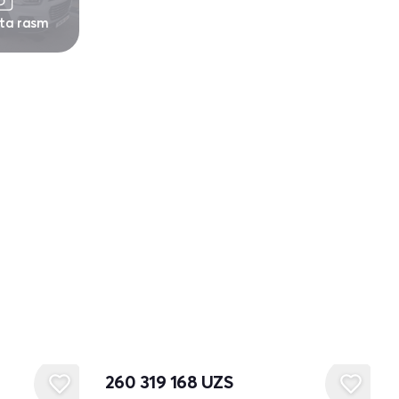
 ta rasm
260 319 168
UZS