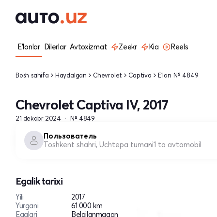
E'lonlar
Dilerlar
Avtoxizmat
Zeekr
Kia
Reels
Bosh sahifa
Haydalgan
Chevrolet
Captiva
E'lon № 4849
Chevrolet Captiva IV, 2017
21 dekabr 2024
№ 4849
Пользователь
Toshkent shahri, Uchtepa tumani
1 ta avtomobil
Egalik tarixi
Yili
2017
Yurgani
61 000 km
Egalari
Belgilanmagan