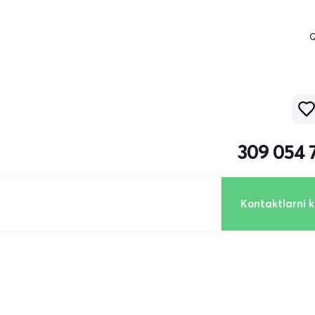
Q
309 054 
Kontaktlarni k